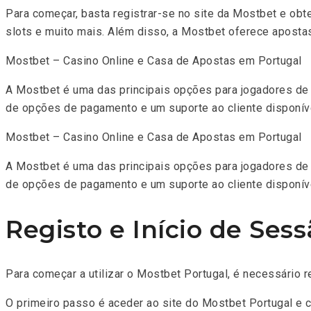
Para começar, basta registrar-se no site da Mostbet e obte
slots e muito mais. Além disso, a Mostbet oferece apostas
Mostbet – Casino Online e Casa de Apostas em Portugal
A Mostbet é uma das principais opções para jogadores de
de opções de pagamento e um suporte ao cliente disponíve
Mostbet – Casino Online e Casa de Apostas em Portugal
A Mostbet é uma das principais opções para jogadores de
de opções de pagamento e um suporte ao cliente disponíve
Registo e Início de Ses
Para começar a utilizar o Mostbet Portugal, é necessário 
O primeiro passo é aceder ao site do Mostbet Portugal e cl