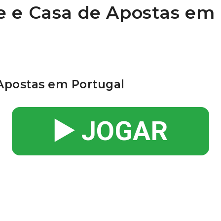
e e Casa de Apostas em
 Apostas em Portugal
▶️ JOGAR