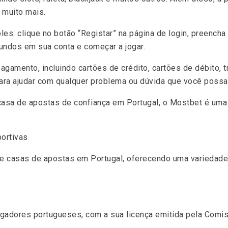
e muito mais.
les: clique no botão “Registar” na página de login, preenc
undos em sua conta e começar a jogar.
mento, incluindo cartões de crédito, cartões de débito, tr
ra ajudar com qualquer problema ou dúvida que você possa 
 casa de apostas de confiança em Portugal, o Mostbet é uma
ortivas
 e casas de apostas em Portugal, oferecendo uma variedade
gadores portugueses, com a sua licença emitida pela Comi