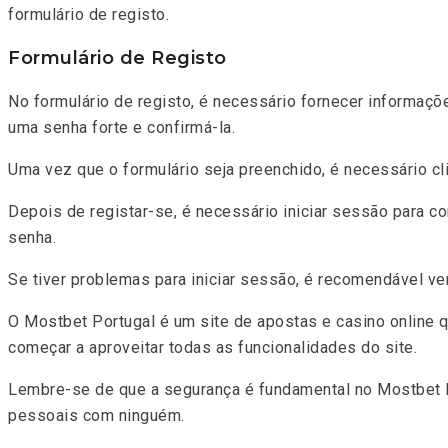
formulário de registo.
Formulário de Registo
No formulário de registo, é necessário fornecer informaç
uma senha forte e confirmá-la.
Uma vez que o formulário seja preenchido, é necessário cli
Depois de registar-se, é necessário iniciar sessão para co
senha.
Se tiver problemas para iniciar sessão, é recomendável ver
O Mostbet Portugal é um site de apostas e casino online 
começar a aproveitar todas as funcionalidades do site.
Lembre-se de que a segurança é fundamental no Mostbet Po
pessoais com ninguém.