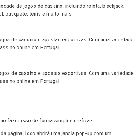
dade de jogos de cassino, incluindo roleta, blackjack,
l, basquete, tênis e muito mais.
jogos de cassino e apostas esportivas. Com uma variedade
assino online em Portugal.
jogos de cassino e apostas esportivas. Com uma variedade
assino online em Portugal.
omo fazer isso de forma simples e eficaz.
a da página. Isso abrirá uma janela pop-up com um