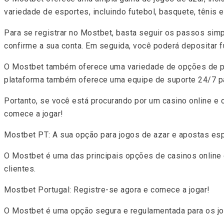
variedade de esportes, incluindo futebol, basquete, tênis 
Para se registrar no Mostbet, basta seguir os passos simp
confirme a sua conta. Em seguida, você poderá depositar f
O Mostbet também oferece uma variedade de opções de paga
plataforma também oferece uma equipe de suporte 24/7 pa
Portanto, se você está procurando por um casino online e
comece a jogar!
Mostbet PT: A sua opção para jogos de azar e apostas esp
O Mostbet é uma das principais opções de casinos online
clientes.
Mostbet Portugal: Registre-se agora e comece a jogar!
O Mostbet é uma opção segura e regulamentada para os jo