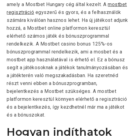
amely a Mostbet Hungary cég által kezelt. A
mostbet
regisztráció
egyszerű és gyors, és a felhasználók
számára kiválóan hasznos lehet. Ha új játékost adjunk
hozzá, a Mostbet online platformon keresztül
elérhető számos játék és bónuszprogrammal
rendelkezik. A Mostbet casino bonus 125%-os
bónuszprogrammal rendelkezik, ami a mosbet és a
mostbet app használatával is érhető el. Ez a bónusz
segít a játékosoknak a játékok tanulmányozásában és
a játékterén való megszakadásban. Ha szeretnéd
részt venni ebben a bónuszprogramban,
bejelentkezés a Mostbet szükséges. A mostbet
platformon keresztül könnyen elérhető a regisztráció
és a bejelentkezés, így kezdhetnél már ma a játékot
és a bónuszokat.
Hogyan indíthatok