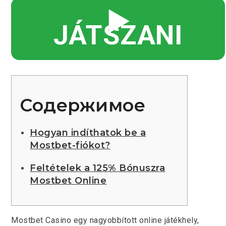
▶️
JÁTSZANI
Содержимое
Hogyan indíthatok be a
Mostbet-fiókot?
Feltételek a 125% Bónuszra
Mostbet Online
Mostbet Casino egy nagyobbított online játékhely,