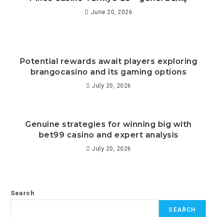
June 20, 2026
Potential rewards await players exploring
brangocasino and its gaming options
July 20, 2026
Genuine strategies for winning big with
bet99 casino and expert analysis
July 20, 2026
Search
SEARCH