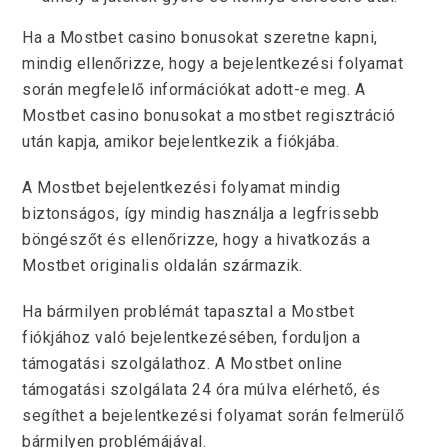
Ha a Mostbet casino bonusokat szeretne kapni,
mindig ellenőrizze, hogy a bejelentkezési folyamat
során megfelelő információkat adott-e meg. A
Mostbet casino bonusokat a mostbet regisztráció
után kapja, amikor bejelentkezik a fiókjába.
A Mostbet bejelentkezési folyamat mindig
biztonságos, így mindig használja a legfrissebb
böngészőt és ellenőrizze, hogy a hivatkozás a
Mostbet originalis oldalán származik.
Ha bármilyen problémát tapasztal a Mostbet
fiókjához való bejelentkezésében, forduljon a
támogatási szolgálathoz. A Mostbet online
támogatási szolgálata 24 óra múlva elérhető, és
segíthet a bejelentkezési folyamat során felmerülő
bármilyen problémájával.