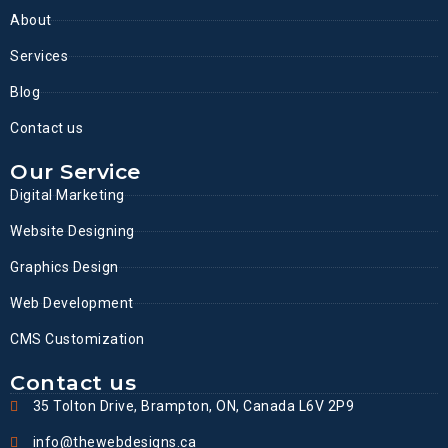
About
Services
Blog
Contact us
Our Service
Digital Marketing
Website Designing
Graphics Design
Web Development
CMS Customization
Contact us
35 Tolton Drive, Brampton, ON, Canada L6V 2P9
info@thewebdesigns.ca