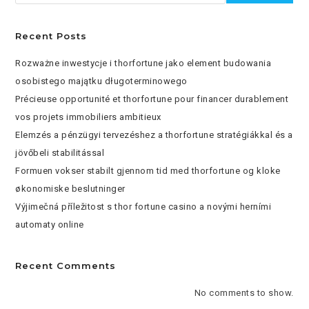
Recent Posts
Rozważne inwestycje i thorfortune jako element budowania
osobistego majątku długoterminowego
Précieuse opportunité et thorfortune pour financer durablement
vos projets immobiliers ambitieux
Elemzés a pénzügyi tervezéshez a thorfortune stratégiákkal és a
jövőbeli stabilitással
Formuen vokser stabilt gjennom tid med thorfortune og kloke
økonomiske beslutninger
Výjimečná příležitost s thor fortune casino a novými herními
automaty online
Recent Comments
No comments to show.