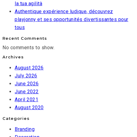
la tua agilità
Authentique expérience ludique, découvrez
playjonny et ses opportunités divertissantes pour
tous
Recent Comments
No comments to show.
Archives
August 2026
July 2026
June 2026
June 2022
April 2021
August 2020
Categories
Branding