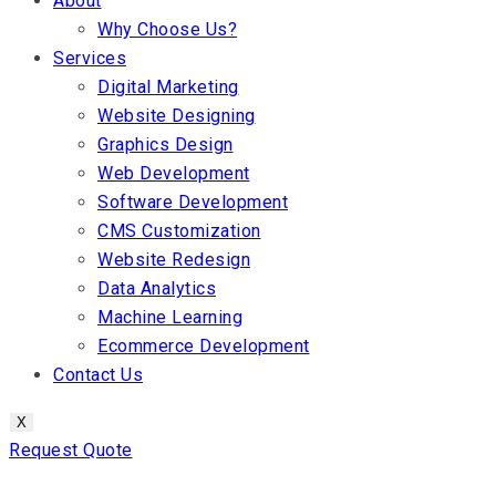
About
Why Choose Us?
Services
Digital Marketing
Website Designing
Graphics Design
Web Development
Software Development
CMS Customization
Website Redesign
Data Analytics
Machine Learning
Ecommerce Development
Contact Us
X
Request Quote