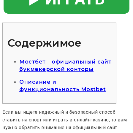
Содержимое
Мостбет – официальный сайт
букмекерской конторы
Описание и
функциональность Mostbet
Если вы ищете надежный и безопасный способ
ставить на спорт или играть в онлайн-казино, то вам
нужно обратить внимание на официальный сайт