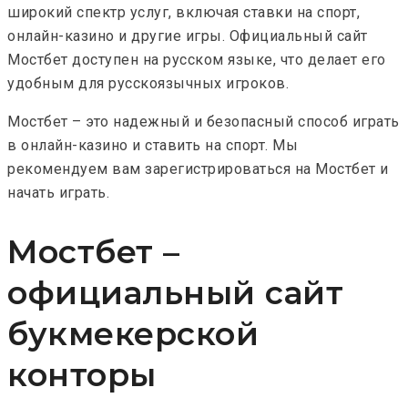
широкий спектр услуг, включая ставки на спорт,
онлайн-казино и другие игры. Официальный сайт
Мостбет доступен на русском языке, что делает его
удобным для русскоязычных игроков.
Мостбет – это надежный и безопасный способ играть
в онлайн-казино и ставить на спорт. Мы
рекомендуем вам зарегистрироваться на Мостбет и
начать играть.
Мостбет –
официальный сайт
букмекерской
конторы