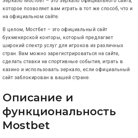
Зеркало Мостбет – это зеркало официального сайта,
которое позволяет вам играть в тот же способ, что и
на официальном сайте.
В целом, Мостбет – это официальный сайт
букмекерской конторы, который предлагает
широкий спектр услуг для игроков из различных
стран. Вам можно зарегистрироваться на сайте,
сделать ставки на спортивные события, играть в
казино и использовать зеркало, если официальный
сайт заблокирован в вашей стране.
Описание и
функциональность
Mostbet