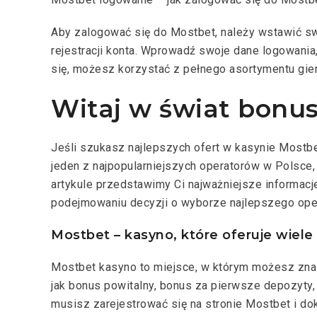
Aby zalogować się do Mostbet, należy wstawić s
rejestracji konta. Wprowadź swoje dane logowania, 
się, możesz korzystać z pełnego asortymentu gier 
Witaj w świat bonu
Jeśli szukasz najlepszych ofert w kasynie Mostb
jeden z najpopularniejszych operatorów w Polsce, 
artykule przedstawimy Ci najważniejsze informac
podejmowaniu decyzji o wyborze najlepszego oper
Mostbet – kasyno, które oferuje wiele
Mostbet kasyno to miejsce, w którym możesz znale
jak bonus powitalny, bonus za pierwsze depozyty, 
musisz zarejestrować się na stronie Mostbet i d