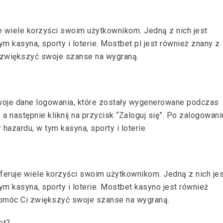
je wiele korzyści swoim użytkownikom. Jedną z nich jest
m kasyna, sporty i loterie. Mostbet pl jest również znany z
 zwiększyć swoje szanse na wygraną.
woje dane logowania, które zostały wygenerowane podczas
a następnie kliknij na przycisk “Zaloguj się”. Po zalogowani
hazardu, w tym kasyna, sporty i loterie.
feruje wiele korzyści swoim użytkownikom. Jedną z nich jes
ym kasyna, sporty i loterie. Mostbet kasyno jest również
pomóc Ci zwiększyć swoje szanse na wygraną.
et?