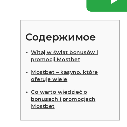
Содержимое
Witaj w świat bonusów i
promocji Mostbet
Mostbet – kasyno, które
oferuje wiele
Co warto wiedzieć o
bonusach i promocjach
Mostbet