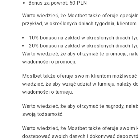
Bonus za powrót: 50 PLN
Warto wiedzieć, że Mostbet także oferuje specjal
przykład, w określonych dniach tygodnia, klientom
10% bonusu na zakład w określonych dniach ty
20% bonusu na zakład w określonych dniach ty
Warto wiedzieć, że aby otrzymać te promocje, na
wiadomości o promocji.
Mostbet także oferuje swoim klientom możliwość 
wiedzieć, że aby wziąć udział w turnieju, należy
wiadomości o turnieju.
Warto wiedzieć, że aby otrzymać te nagrody, nale
swoją tożsamość.
Warto wiedzieć, że Mostbet także oferuje swoim 
dostępować swoich danych i dokonywać depozytó