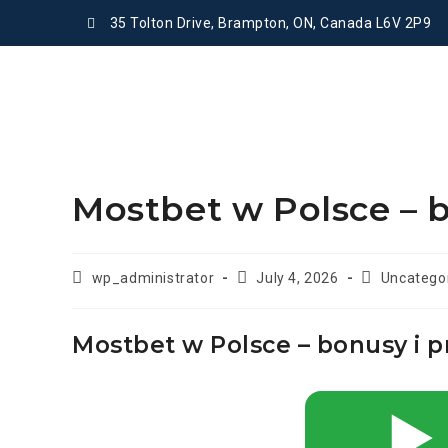
35 Tolton Drive, Brampton, ON, Canada L6V 2P9
Mostbet w Polsce – 
wp_administrator
July 4, 2026
Uncatego
Mostbet w Polsce – bonusy i 
▶️