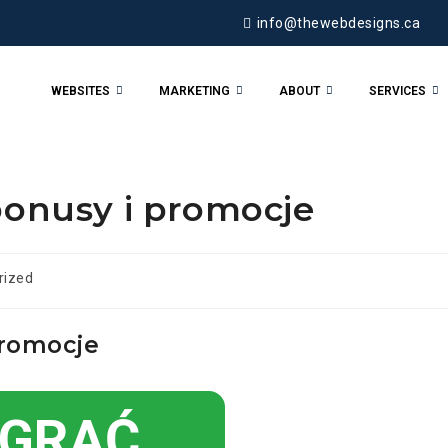
info@thewebdesigns.ca
WEBSITES
MARKETING
ABOUT
SERVICES
bonusy i promocje
rized
promocje
 GRAĆ