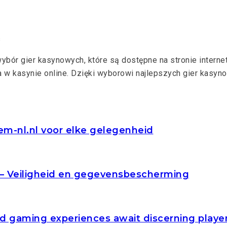
s
i wybór gier kasynowych, które są dostępne na stronie inter
 w kasynie online. Dzięki wyborowi najlepszych gier kasyn
gem-nl.nl voor elke gelegenheid
 – Veiligheid en gegevensbescherming
ed gaming experiences await discerning playe