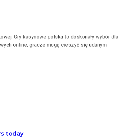
netowej. Gry kasynowe polska to doskonały wybór dla
owych online, gracze mogą cieszyć się udanym
rs today