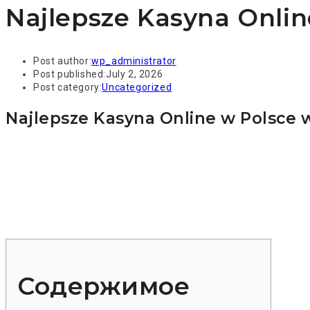
Najlepsze Kasyna Onlin
Post author:
wp_administrator
Post published:
July 2, 2026
Post category:
Uncategorized
Najlepsze Kasyna Online w Polsce 
Содержимое