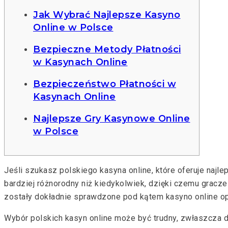
Jak Wybrać Najlepsze Kasyno
Online w Polsce
Bezpieczne Metody Płatności
w Kasynach Online
Bezpieczeństwo Płatności w
Kasynach Online
Najlepsze Gry Kasynowe Online
w Polsce
Jeśli szukasz polskiego kasyna online, które oferuje naj
bardziej różnorodny niż kiedykolwiek, dzięki czemu gracze
zostały dokładnie sprawdzone pod kątem kasyno online opi
Wybór polskich kasyn online może być trudny, zwłaszcza dla