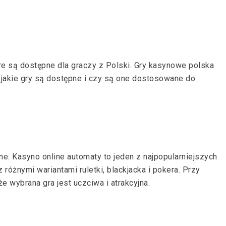
re są dostępne dla graczy z Polski. Gry kasynowe polska
, jakie gry są dostępne i czy są one dostosowane do
e. Kasyno online automaty to jeden z najpopularniejszych
różnymi wariantami ruletki, blackjacka i pokera. Przy
e wybrana gra jest uczciwa i atrakcyjna.