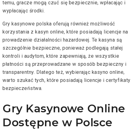
temu, gracze mogą czuć się bezpiecznie, wpłacając i
wypłacając środki.
Gry kasynowe polska oferują również możliwość
korzystania z kasyn online, które posiadają licencje na
prowadzenie działalności hazardowej. Te kasyna są
szczególnie bezpieczne, ponieważ podlegają stałej
kontroli i audytom, które zapewniają, że wszystkie
płatności są przeprowadzane w sposób bezpieczny i
transparentny. Dlatego też, wybierając kasyno online,
warto szukać tych, które posiadają licencje i certyfikaty
bezpieczeństwa.
Gry Kasynowe Online
Dostępne w Polsce