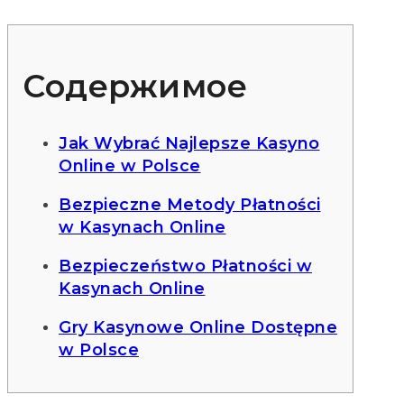
Содержимое
Jak Wybrać Najlepsze Kasyno
Online w Polsce
Bezpieczne Metody Płatności
w Kasynach Online
Bezpieczeństwo Płatności w
Kasynach Online
Gry Kasynowe Online Dostępne
w Polsce