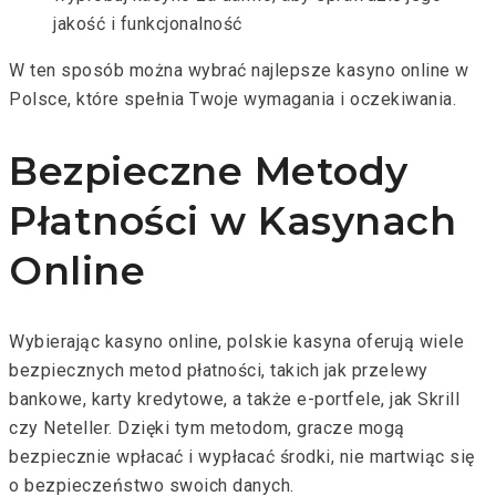
jakość i funkcjonalność
W ten sposób można wybrać najlepsze kasyno online w
Polsce, które spełnia Twoje wymagania i oczekiwania.
Bezpieczne Metody
Płatności w Kasynach
Online
Wybierając kasyno online, polskie kasyna oferują wiele
bezpiecznych metod płatności, takich jak przelewy
bankowe, karty kredytowe, a także e-portfele, jak Skrill
czy Neteller. Dzięki tym metodom, gracze mogą
bezpiecznie wpłacać i wypłacać środki, nie martwiąc się
o bezpieczeństwo swoich danych.