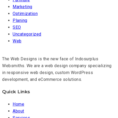
Marketing
Optimization
Planing
SEO
Uncategorized
Web
The Web Designs is the new face of Indosurplus
Websmiths. We are a web design company specializing
in responsive web design, custom WordPress
development, and eCommerce solutions.
Quick Links
Home
About
Services