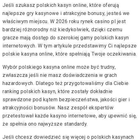
Jeśli szukasz polskich kasyn online, które oferują
najlepsze gry kasynowe i atrakcyjne bonusy, jesteś we
właściwym miejscu. W 2026 roku rynek casino pl jest
bardziej różnorodny niż kiedykolwiek, dzięki czemu
gracze mają dostęp do szerokiej gamy polskich kasyn
internetowych. W tym artykule przedstawimy Ci najlepsze
polskie kasyna online, które spełniają Twoje oczekiwania.
Wybór polskiego kasyna online może być trudny,
zwłaszcza jeśli nie masz doświadczenia w grach
hazardowych. Dlatego też przygotowaliśmy dla Ciebie
ranking polskich kasyn, które zostały dokładnie
sprawdzone pod kątem bezpieczeństwa, jakości gier i
atrakcyjności bonusów. Nasz zespół ekspertów
przetestował każde kasyno internetowe, aby upewnić się,
że spełnia ono najwyższe standardy.
Jeśli chcesz dowiedzieć się więcej o polskich kasynach