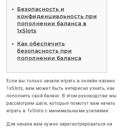
Безопасность и
конфиденциальность при
пополнении баланса в
1xSlots
Как обеспечить
безопасность при
пополнении баланса
Если вы только начали играть в онлайн-казино
1xSlots, вам может быть интересно узнать, как
пополнить свой баланс. В этом руководстве мы
рассмотрим шаги, которые помогут вам начать
играть в 1xSlots с минимальными усилиями.
Для начала вам нужно зарегистрироваться на