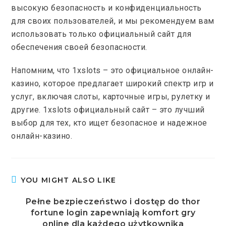
высокую безопасность и конфиденциальность
для своих пользователей, и мы рекомендуем вам
использовать только официальный сайт для
обеспечения своей безопасности.
Напомним, что 1xslots – это официальное онлайн-
казино, которое предлагает широкий спектр игр и
услуг, включая слоты, карточные игры, рулетку и
другие. 1xslots официальный сайт – это лучший
выбор для тех, кто ищет безопасное и надежное
онлайн-казино.
YOU MIGHT ALSO LIKE
Pełne bezpieczeństwo i dostęp do thor
fortune login zapewniają komfort gry
online dla każdego użytkownika