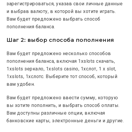
зарегистрироваться, указав свои личные данные
и выбрав валюту, в которой вы хотите играть.
Вам будет предложено выбрать способ
пополнения баланса.
Шаг 2: выбор способа пополнения
Вам будет предложено несколько способов
пополнения баланса, включая 1xslots скачать,
1xslots зеркало, 1xslots casino, 1хслот, 1 x slot,
1xslots, 1хслотс. Выберите тот способ, который
вам удобен.
Вам будет предложено ввести сумму, которую
вы хотите пополнить, и выбрать способ оплаты.
Вам доступны различные опции, включая
банковские карты, электронные деньги и другие.