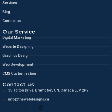
Services
Blog
Contact us
Our Service
Digital Marketing
Website Designing
Graphics Design
Web Development
CMS Customization
Contact us
35 Tolton Drive, Brampton, ON, Canada L6V 2P9
info@thewebdesigns.ca