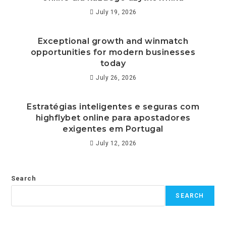
July 19, 2026
Exceptional growth and winmatch
opportunities for modern businesses
today
July 26, 2026
Estratégias inteligentes e seguras com
highflybet online para apostadores
exigentes em Portugal
July 12, 2026
Search
SEARCH