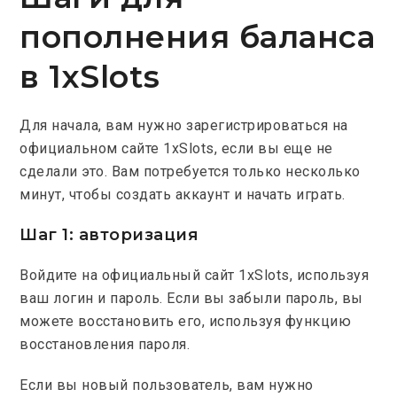
пополнения баланса
в 1xSlots
Для начала, вам нужно зарегистрироваться на
официальном сайте 1xSlots, если вы еще не
сделали это. Вам потребуется только несколько
минут, чтобы создать аккаунт и начать играть.
Шаг 1: авторизация
Войдите на официальный сайт 1xSlots, используя
ваш логин и пароль. Если вы забыли пароль, вы
можете восстановить его, используя функцию
восстановления пароля.
Если вы новый пользователь, вам нужно