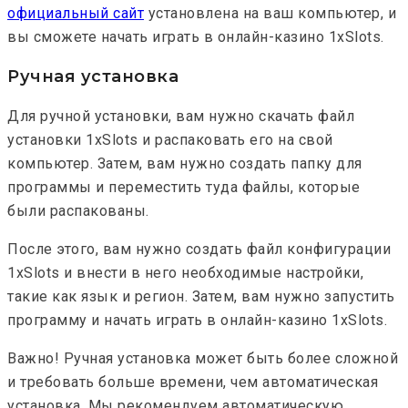
официальный сайт
установлена на ваш компьютер, и
вы сможете начать играть в онлайн-казино 1xSlots.
Ручная установка
Для ручной установки, вам нужно скачать файл
установки 1xSlots и распаковать его на свой
компьютер. Затем, вам нужно создать папку для
программы и переместить туда файлы, которые
были распакованы.
После этого, вам нужно создать файл конфигурации
1xSlots и внести в него необходимые настройки,
такие как язык и регион. Затем, вам нужно запустить
программу и начать играть в онлайн-казино 1xSlots.
Важно! Ручная установка может быть более сложной
и требовать больше времени, чем автоматическая
установка. Мы рекомендуем автоматическую