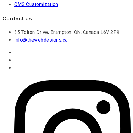
CMS Customization
Contact us
35 Tolton Drive, Brampton, ON, Canada L6V 2P9
info@thewebdesigns.ca