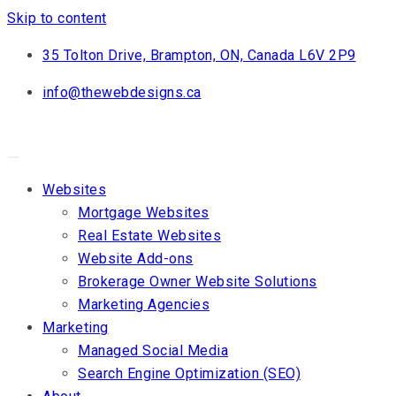
Skip to content
35 Tolton Drive, Brampton, ON, Canada L6V 2P9
info@thewebdesigns.ca
Websites
Mortgage Websites
Real Estate Websites
Website Add-ons
Brokerage Owner Website Solutions
Marketing Agencies
Marketing
Managed Social Media
Search Engine Optimization (SEO)