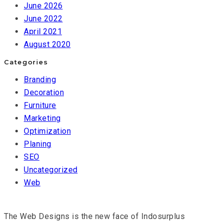
June 2026
June 2022
April 2021
August 2020
Categories
Branding
Decoration
Furniture
Marketing
Optimization
Planing
SEO
Uncategorized
Web
The Web Designs is the new face of Indosurplus