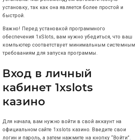
установку, так как она является более простой и
быстрой.
Важно! Перед установкой программного
обеспечения 1xSlots, вам нужно убедиться, что ваш
компьютер соответствует минимальным системным
требованиям для запуска программы.
Вход в личный
кабинет 1xslots
казино
Для начала, вам нужно войти в свой аккаунт на
официальном сайте 1xslots казино. Введите свои
логин и пароль, а затем нажмите на кнопку “Войти”.