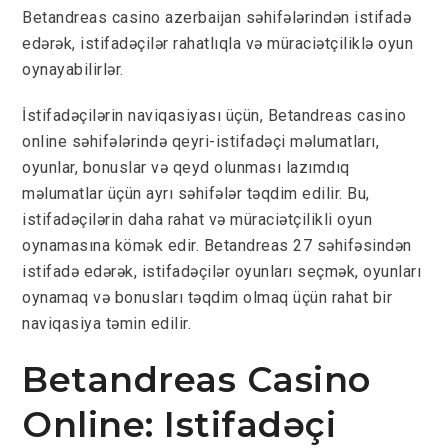
Betandreas casino azerbaijan səhifələrindən istifadə
edərək, istifadəçilər rahatlıqla və müraciətçiliklə oyun
oynayabilirlər.
İstifadəçilərin naviqasiyası üçün, Betandreas casino
online səhifələrində qeyri-istifadəçi məlumatları,
oyunlar, bonuslar və qeyd olunması lazımdıq
məlumatlar üçün ayrı səhifələr təqdim edilir. Bu,
istifadəçilərin daha rahat və müraciətçilikli oyun
oynamasına kömək edir. Betandreas 27 səhifəsindən
istifadə edərək, istifadəçilər oyunları seçmək, oyunları
oynamaq və bonusları təqdim olmaq üçün rahat bir
naviqasiya təmin edilir.
Betandreas Casino
Online: Istifadəçi