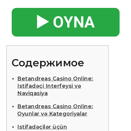
▶️ OYNA
Содержимое
Betandreas Casino Online:
Istifadəçi Interfeysi və
Naviqasiya
Betandreas Casino Online:
Oyunlar və Kategoriyalar
Istifadəçilər üçün