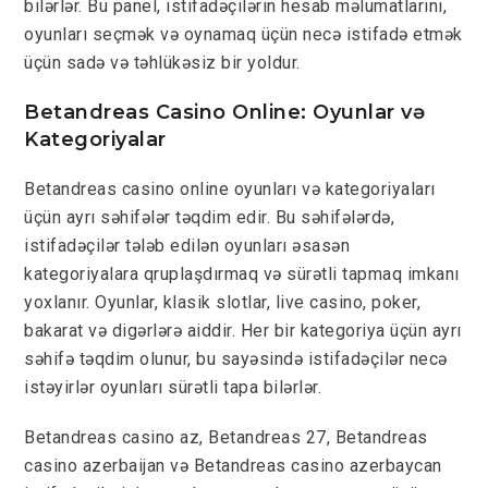
bilərlər. Bu panel, istifadəçilərin hesab məlumatlarını,
oyunları seçmək və oynamaq üçün necə istifadə etmək
üçün sadə və təhlükəsiz bir yoldur.
Betandreas Casino Online: Oyunlar və
Kategoriyalar
Betandreas casino online oyunları və kategoriyaları
üçün ayrı səhifələr təqdim edir. Bu səhifələrdə,
istifadəçilər tələb edilən oyunları əsasən
kategoriyalara qruplaşdırmaq və sürətli tapmaq imkanı
yoxlanır. Oyunlar, klasik slotlar, live casino, poker,
bakarat və digərlərə aiddir. Her bir kategoriya üçün ayrı
səhifə təqdim olunur, bu sayəsində istifadəçilər necə
istəyirlər oyunları sürətli tapa bilərlər.
Betandreas casino az, Betandreas 27, Betandreas
casino azerbaijan və Betandreas casino azerbaycan