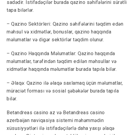
sadədir. Istifadəçilər burada qazino səhifələrini sürətli
tapa bilərlər.
– Qazino Sektörleri: Qazino səhifələrini təqdim edən
məhsul və xidmətlər, bonuslar, qazino haqqında
məlumatlar və digər sektörlər təqdim olunur.
– Qazino Haqqında Məlumatlar: Qazino haqqında
məlumatlar, tərəfindən təqdim edilən məhsullar və
xidmətlər haqqında məlumatlar burada tapıla bilər.
– Əlaqə: Qazino ilə əlaqə saxlamaq üçün məlumatlar,
müraciət forması və sosial şəbəkələr burada tapıla
bilər.
Betandreas casino az və Betandreas casino
azerbaijan naviqasiya sistemi məhəmmədin
xüsusiyyətləri ilə istifadəçilərlə daha yaxşı əlaqə