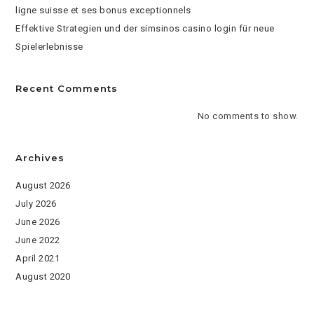
ligne suisse et ses bonus exceptionnels
Effektive Strategien und der simsinos casino login für neue
Spielerlebnisse
Recent Comments
No comments to show.
Archives
August 2026
July 2026
June 2026
June 2022
April 2021
August 2020