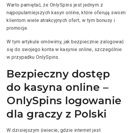
Warto pamiętać, że OnlySpins jest jednym z
najpopularniejszych kasyn online, które oferują swoim
klientom wiele atrakcyjnych ofert, w tym bonusy i
promocje.
W tym artykule omówimy, jak bezpiecznie zalogować
się do swojego konta w kasynie online, szczególnie
w przypadku OnlySpins.
Bezpieczny dostęp
do kasyna online –
OnlySpins logowanie
dla graczy z Polski
W dzisiejszym świecie, gdzie internet jest