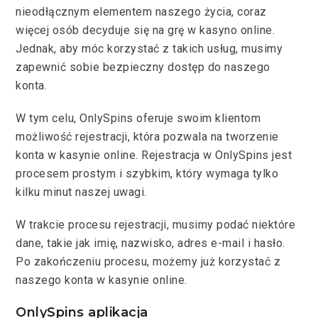
nieodłącznym elementem naszego życia, coraz
więcej osób decyduje się na grę w kasyno online.
Jednak, aby móc korzystać z takich usług, musimy
zapewnić sobie bezpieczny dostęp do naszego
konta.
W tym celu, OnlySpins oferuje swoim klientom
możliwość rejestracji, która pozwala na tworzenie
konta w kasynie online. Rejestracja w OnlySpins jest
procesem prostym i szybkim, który wymaga tylko
kilku minut naszej uwagi.
W trakcie procesu rejestracji, musimy podać niektóre
dane, takie jak imię, nazwisko, adres e-mail i hasło.
Po zakończeniu procesu, możemy już korzystać z
naszego konta w kasynie online.
OnlySpins aplikacja