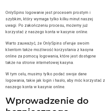
OnlySpins logowanie jest procesem prostym i
szybkim, który wymaga tylko kilku minut naszej
uwagi. Po zakończeniu procesu, możemy już
korzystać z naszego konta w kasynie online.
Warto zauważyć, że OnlySpins oferuje swoim
klientom także możliwość korzystania z kasyna
online za pomocą logowania, które jest dostępne
także na stronie internetowej kasyna.
W tym celu, musimy tylko podać swoje dane
logowania, takie jak login i hasło, aby móc korzystać z
naszego konta w kasynie online.
Wprowadzenie do