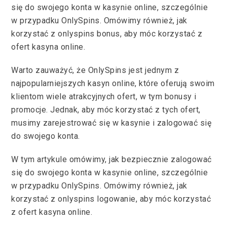
się do swojego konta w kasynie online, szczególnie
w przypadku OnlySpins. Omówimy również, jak
korzystać z onlyspins bonus, aby móc korzystać z
ofert kasyna online.
Warto zauważyć, że OnlySpins jest jednym z
najpopularniejszych kasyn online, które oferują swoim
klientom wiele atrakcyjnych ofert, w tym bonusy i
promocje. Jednak, aby móc korzystać z tych ofert,
musimy zarejestrować się w kasynie i zalogować się
do swojego konta.
W tym artykule omówimy, jak bezpiecznie zalogować
się do swojego konta w kasynie online, szczególnie
w przypadku OnlySpins. Omówimy również, jak
korzystać z onlyspins logowanie, aby móc korzystać
z ofert kasyna online.