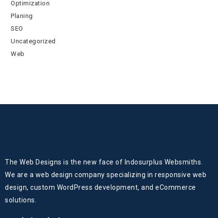
Optimization
Planing
SEO
Uncategorized
Web
The Web Designs is the new face of Indosurplus Websmiths.
We are a web design company specializing in responsive web
design, custom WordPress development, and eCommerce
solutions.