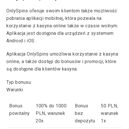
OnlySpins oferuje swoim klientom także możliwość
pobrania aplikacji mobilnej, która pozwala na
korzystanie z kasyna online także w czasie wolnym.
Aplikacja jest dostępna dla urządzeń z systemem
Android i iOS.
Aplikacja OnlySpins umożliwia korzystanie z kasyna
online, a także dostęp do bonusów i promocji, które
są dostępne dla klientów kasyna.
Typ bonusu
Warunki
Bonus
100% do 1000
Bonus
50 PLN,
powitalny
PLN, warunek
bez
warunek
20x
depozytu
1x