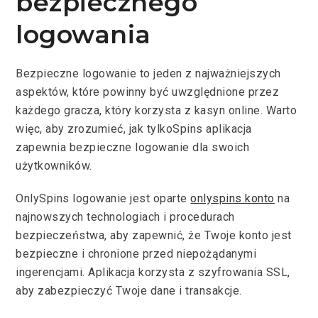
bezpiecznego
logowania
Bezpieczne logowanie to jeden z najważniejszych
aspektów, które powinny być uwzględnione przez
każdego gracza, który korzysta z kasyn online. Warto
więc, aby zrozumieć, jak tylkoSpins aplikacja
zapewnia bezpieczne logowanie dla swoich
użytkowników.
OnlySpins logowanie jest oparte
onlyspins konto
na
najnowszych technologiach i procedurach
bezpieczeństwa, aby zapewnić, że Twoje konto jest
bezpieczne i chronione przed niepożądanymi
ingerencjami. Aplikacja korzysta z szyfrowania SSL,
aby zabezpieczyć Twoje dane i transakcje.