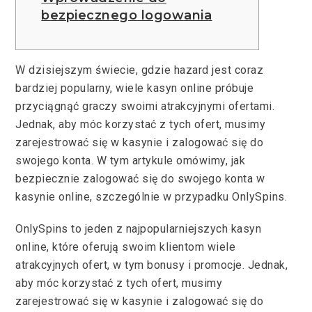
bezpiecznego logowania
W dzisiejszym świecie, gdzie hazard jest coraz
bardziej popularny, wiele kasyn online próbuje
przyciągnąć graczy swoimi atrakcyjnymi ofertami.
Jednak, aby móc korzystać z tych ofert, musimy
zarejestrować się w kasynie i zalogować się do
swojego konta. W tym artykule omówimy, jak
bezpiecznie zalogować się do swojego konta w
kasynie online, szczególnie w przypadku OnlySpins.
OnlySpins to jeden z najpopularniejszych kasyn
online, które oferują swoim klientom wiele
atrakcyjnych ofert, w tym bonusy i promocje. Jednak,
aby móc korzystać z tych ofert, musimy
zarejestrować się w kasynie i zalogować się do