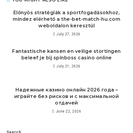
Előnyös stratégiák a sportfogadásokhoz,
mindez elérhető a the-bet-match-hu.com
weboldalon keresztül
July 27, 2026
Fantastische kansen en veilige stortingen
beleef je bij spinboss casino online
July 21, 2026
Надежные казино онлайн 2026 года –
играйте без рисков и с максимальной
отдачей
June 22, 2026
Search