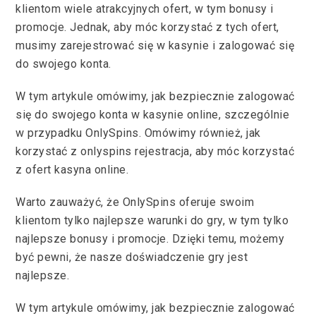
klientom wiele atrakcyjnych ofert, w tym bonusy i
promocje. Jednak, aby móc korzystać z tych ofert,
musimy zarejestrować się w kasynie i zalogować się
do swojego konta.
W tym artykule omówimy, jak bezpiecznie zalogować
się do swojego konta w kasynie online, szczególnie
w przypadku OnlySpins. Omówimy również, jak
korzystać z onlyspins rejestracja, aby móc korzystać
z ofert kasyna online.
Warto zauważyć, że OnlySpins oferuje swoim
klientom tylko najlepsze warunki do gry, w tym tylko
najlepsze bonusy i promocje. Dzięki temu, możemy
być pewni, że nasze doświadczenie gry jest
najlepsze.
W tym artykule omówimy, jak bezpiecznie zalogować