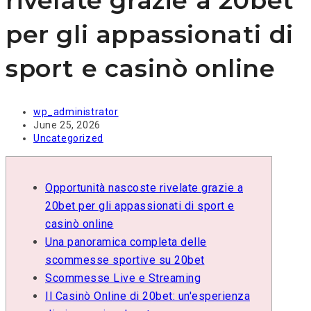
rivelate grazie a 20bet
per gli appassionati di
sport e casinò online
wp_administrator
June 25, 2026
Uncategorized
Opportunità nascoste rivelate grazie a
20bet per gli appassionati di sport e
casinò online
Una panoramica completa delle
scommesse sportive su 20bet
Scommesse Live e Streaming
Il Casinò Online di 20bet: un'esperienza