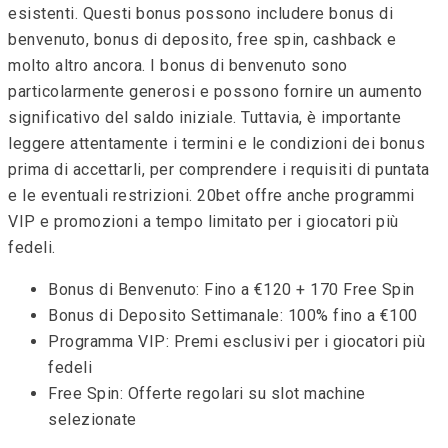
esistenti. Questi bonus possono includere bonus di
benvenuto, bonus di deposito, free spin, cashback e
molto altro ancora. I bonus di benvenuto sono
particolarmente generosi e possono fornire un aumento
significativo del saldo iniziale. Tuttavia, è importante
leggere attentamente i termini e le condizioni dei bonus
prima di accettarli, per comprendere i requisiti di puntata
e le eventuali restrizioni. 20bet offre anche programmi
VIP e promozioni a tempo limitato per i giocatori più
fedeli.
Bonus di Benvenuto: Fino a €120 + 170 Free Spin
Bonus di Deposito Settimanale: 100% fino a €100
Programma VIP: Premi esclusivi per i giocatori più
fedeli
Free Spin: Offerte regolari su slot machine
selezionate