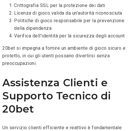
Crittografia SSL per la protezione dei dati
Licenza di gioco valida da un'autorità riconosciuta
Politiche di gioco responsabile per la prevenzione
della dipendenza
Verifica dell'identità per la sicurezza degli account
20bet si impegna a fornire un ambiente di gioco sicuro e
protetto, in cui gli utenti possano divertirsi senza
preoccupazioni.
Assistenza Clienti e
Supporto Tecnico di
20bet
Un servizio clienti efficiente e reattivo è fondamentale