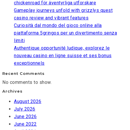
chickenroad för äventyrliga utforskare
Gameplay journeys unfold with grizzlys quest
casino review and vibrant features
Curiosità dal mondo del gioco online alla
piattaforma 5gringos per un divertimento senza
limiti
Authentique opportunité ludique, explorez le
nouveau casino en ligne suisse et ses bonus
exceptionnels
Recent Comments
No comments to show.
Archives
August 2026
July 2026
June 2026
June 2022