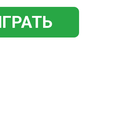
ИГРАТЬ