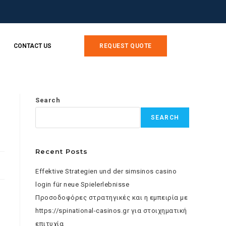
CONTACT US
REQUEST QUOTE
Search
SEARCH
Recent Posts
Effektive Strategien und der simsinos casino
login für neue Spielerlebnisse
Προσοδοφόρες στρατηγικές και η εμπειρία με
https://spinational-casinos.gr για στοιχηματική
επιτυχία