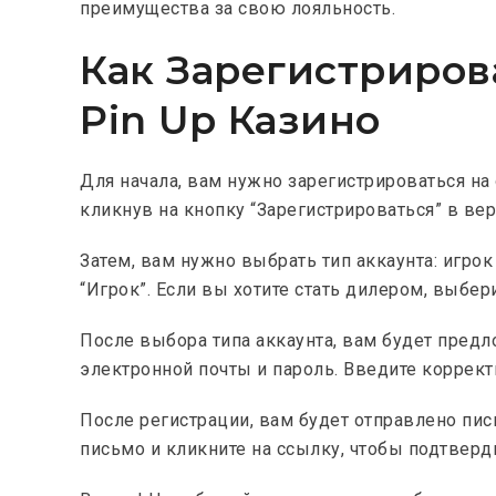
преимущества за свою лояльность.
Как Зарегистрирова
Pin Up Казино
Для начала, вам нужно зарегистрироваться на 
кликнув на кнопку “Зарегистрироваться” в ве
Затем, вам нужно выбрать тип аккаунта: игрок
“Игрок”. Если вы хотите стать дилером, выбер
После выбора типа аккаунта, вам будет пред
электронной почты и пароль. Введите коррек
После регистрации, вам будет отправлено пис
письмо и кликните на ссылку, чтобы подтверд