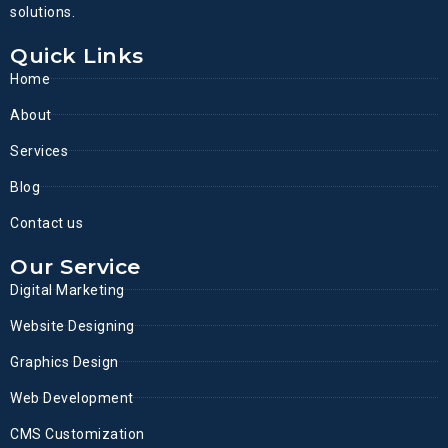
solutions.
Quick Links
Home
About
Services
Blog
Contact us
Our Service
Digital Marketing
Website Designing
Graphics Design
Web Development
CMS Customization