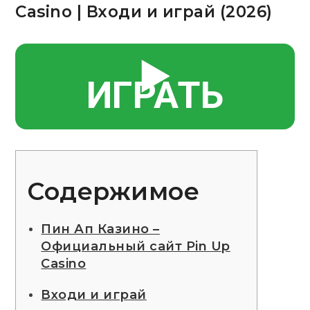
Casino | Входи и играй (2026)
▶️
ИГРАТЬ
Содержимое
Пин Ап Казино –
Официальный сайт Pin Up
Casino
Входи и играй