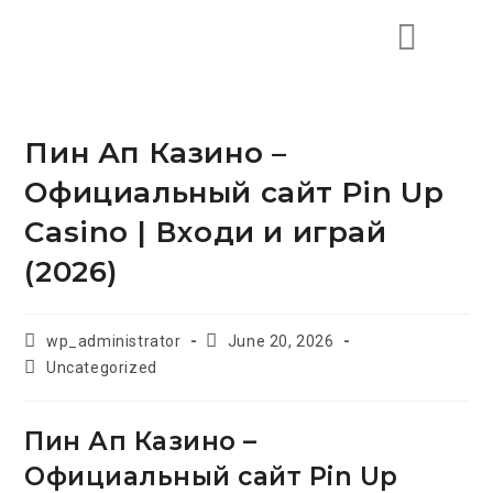
Пин Ап Казино –
Официальный сайт Pin Up
Casino | Входи и играй
(2026)
wp_administrator
June 20, 2026
Uncategorized
Пин Ап Казино –
Официальный сайт Pin Up