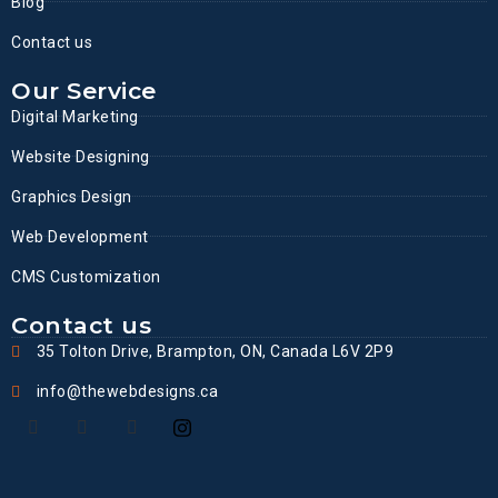
Blog
Contact us
Our Service
Digital Marketing
Website Designing
Graphics Design
Web Development
CMS Customization
Contact us
35 Tolton Drive, Brampton, ON, Canada L6V 2P9
info@thewebdesigns.ca