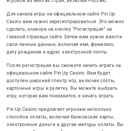
игроков из многих стран, включая Россию.
Для начала игры на официальном сайте Pin Up
Casino вам нужно зарегистрироваться. Это можно
сделать, кликнув на кнопку “Регистрация” на
главной странице сайта. Затем вам нужно ввести
свои личные данные, включая имя, фамилию,
дату рождения и адрес электронной почты.
После регистрации вы сможете начать играть на
официальном сайте Pin Up Casino. Вам будет
доступен широкий спектр игр, включая слоты,
карточные игры и рулетку. Вы можете выбрать
игру, которая вам понравится, и начать играть.
Pin Up Casino предлагает игрокам несколько
способов оплаты, включая банковские карты,
электронные деньги и другие методы оплаты. Вы