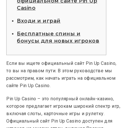
официальном сайте Pin Up
Casino
Входи и играй
Бесплатные спины и
бонусы для новых игроков
Если вы ищете официальный сайт Pin Up Casino,
то вы на правом пути. В этом руководстве мы
рассмотрим, как начать играть на официальном
сайте Pin Up Casino.
Pin Up Casino – это популярный онлайн-казино,
которое предлагает игрокам широкий спектр игр,
включая слоты, карточные игры и рулетку.
Официальный сайт Pin Up Casino доступен для