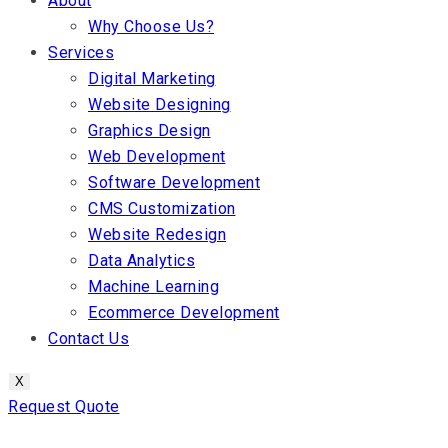
About
Why Choose Us?
Services
Digital Marketing
Website Designing
Graphics Design
Web Development
Software Development
CMS Customization
Website Redesign
Data Analytics
Machine Learning
Ecommerce Development
Contact Us
X
Request Quote