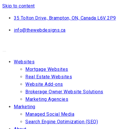
Skip to content
35 Tolton Drive, Brampton, ON, Canada L6V 2P9
info@thewebdesigns.ca
Websites
Mortgage Websites
Real Estate Websites
Website Add-ons
Brokerage Owner Website Solutions
Marketing Agencies
Marketing
Managed Social Media
Search Engine Optimization (SEO)