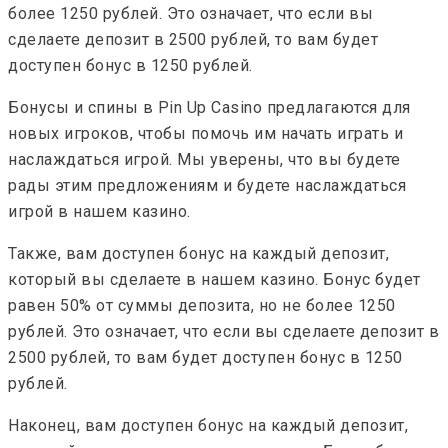
более 1250 рублей. Это означает, что если вы
сделаете депозит в 2500 рублей, то вам будет
доступен бонус в 1250 рублей.
Бонусы и спины в Pin Up Casino предлагаются для
новых игроков, чтобы помочь им начать играть и
наслаждаться игрой. Мы уверены, что вы будете
рады этим предложениям и будете наслаждаться
игрой в нашем казино.
Также, вам доступен бонус на каждый депозит,
который вы сделаете в нашем казино. Бонус будет
равен 50% от суммы депозита, но не более 1250
рублей. Это означает, что если вы сделаете депозит в
2500 рублей, то вам будет доступен бонус в 1250
рублей.
Наконец, вам доступен бонус на каждый депозит,