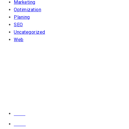
Marketing
Optimization
Planing
SEO
Uncategorized
Web
The Web Designs is the new face of Indosurplus Websmiths. We
are a web design company specializing in responsive web
design, custom WordPress development, and eCommerce
solutions.
Quick Links
Home
About