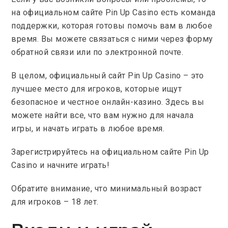
на официальном сайте Pin Up Casino есть команда
поддержки, которая готовы помочь вам в любое
время. Вы можете связаться с ними через форму
обратной связи или по электронной почте.
В целом, официальный сайт Pin Up Casino – это
лучшее место для игроков, которые ищут
безопасное и честное онлайн-казино. Здесь вы
можете найти все, что вам нужно для начала
игры, и начать играть в любое время.
Зарегистрируйтесь на официальном сайте Pin Up
Casino и начните играть!
Обратите внимание, что минимальный возраст
для игроков – 18 лет.