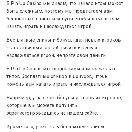
В Pin Up Casino мы знаем, что начало игры может
быть сложным, поэтому мы предлагаем вам
бесплатные спины и бонусы, чтобы помочь вам
начать играть и наслаждаться игрой.
Бесплатные спины и бонусы для новых игроков
– это отличный способ начать играть и
наслаждаться игрой, не тратя свои деньги.
В Pin Up Casino мы предлагаем вам несколько
типов бесплатных спинов и бонусов, чтобы
помочь вам начать играть и наслаждаться игрой.
Например, у нас есть бонусы для новых игроков,
которые вы можете получить,
зарегистрировавшись на нашем сайте.
Кроме того, у нас есть бесплатные спины,