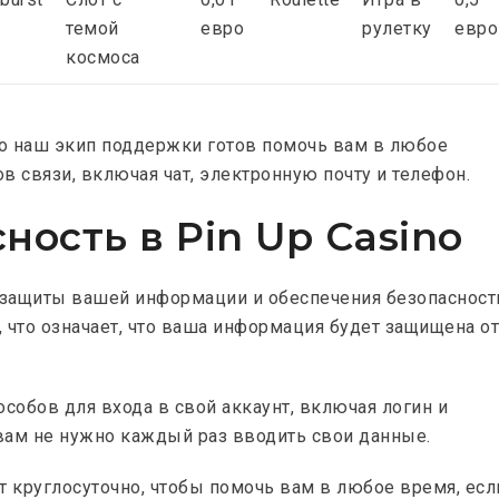
темой
евро
рулетку
евро
космоса
то наш экип поддержки готов помочь вам в любое
 связи, включая чат, электронную почту и телефон.
ность в Pin Up Casino
защиты вашей информации и обеспечения безопасност
 что означает, что ваша информация будет защищена от
собов для входа в свой аккаунт, включая логин и
 вам не нужно каждый раз вводить свои данные.
 круглосуточно, чтобы помочь вам в любое время, есл