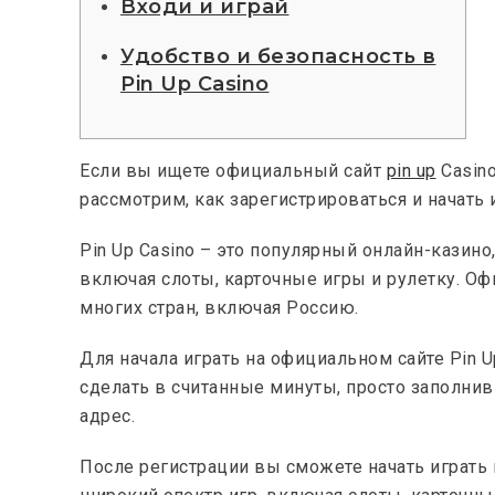
Входи и играй
Удобство и безопасность в
Pin Up Casino
Если вы ищете официальный сайт
pin up
Casino
рассмотрим, как зарегистрироваться и начать 
Pin Up Casino – это популярный онлайн-казино
включая слоты, карточные игры и рулетку. Оф
многих стран, включая Россию.
Для начала играть на официальном сайте Pin 
сделать в считанные минуты, просто заполни
адрес.
После регистрации вы сможете начать играть 