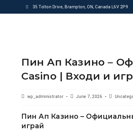
35 Tolton Drive, Brampton, ON, Canada L6V 2P9
Пин Ап Казино – О
Casino | Входи и иг
wp_administrator
June 7, 2026
Uncateg
Пин Ап Казино – Официальный
играй