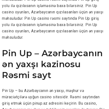
yolu ilə qızılasanın işləməsinə baxa bilərsiniz. Pin Up
casino oyunları, Azərbaycanın qızılasanları üçün ən yaxşı
məhsuludur. Pin Up casino rəsmi saytında Pin Up giriş
yolu ilə qızılasanın işləməsinə baxa bilərsiniz. Pin Up
casino oyunları, Azərbaycanın qızılasanları üçün ən yaxşı
məhsuludur.
Pin Up – Azərbaycanın
ən yaxşı kazinosu
Rəsmi sayt
Pin Up – bu Azərbaycanın ən yaxşı, məşhur və
müraciətçilərə uyğun casino sitesidir. Rəsmi saytından
giriş etmək üçün pinup.az adresini keçirin. Bu casino,