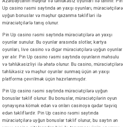
Azərbaycanın məşhur və təhlükəsiz oyunları ilə tanınır. Pin
Up casino rəsmi saytında ən yaxşı oyunları, müraciətçilərə
uyğun bonuslar və məşhur qazanma təklifləri ilə
müraciətçilərlə tanış olunur.
Pin Up casino rəsmi saytında müraciətçilərə ən yaxşı
oyunlar sunulur. Bu oyunlar arasında slotlar, kartya
oyunları, live casino və digər müraciətçilərə uyğun oyunlar
yer alır. Pin Up casino rəsmi saytında oyunların məhsulu
və təhlükəsizliyi ilə əhatə olunur. Bu casino, müraciətçilərə
təhlükəsiz və məşhur oyunlar sunmaq üçün ən yaxşı
platforma çevrilmək üçün hazırlanmışdır.
Pin Up casino rəsmi saytında müraciətçilərə uyğun
bonuslar təklif olunur. Bu bonuslar, müraciətçilərin oyun
oynayışına kömək edən və onları casinoya qədər təşviq
edən təkliflərdir. Pin Up casino rəsmi saytında
müraciətçilərə uyğun bonuslar təklif olunur, bu saytın ən