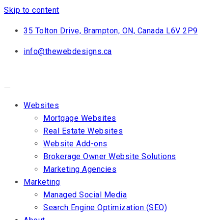
Skip to content
35 Tolton Drive, Brampton, ON, Canada L6V 2P9
info@thewebdesigns.ca
Websites
Mortgage Websites
Real Estate Websites
Website Add-ons
Brokerage Owner Website Solutions
Marketing Agencies
Marketing
Managed Social Media
Search Engine Optimization (SEO)