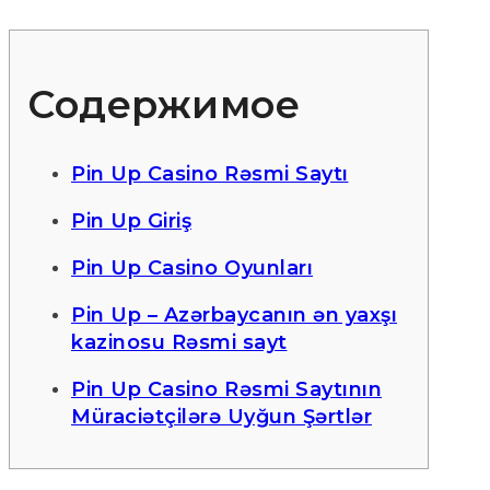
Содержимое
Pin Up Casino Rəsmi Saytı
Pin Up Giriş
Pin Up Casino Oyunları
Pin Up – Azərbaycanın ən yaxşı
kazinosu Rəsmi sayt
Pin Up Casino Rəsmi Saytının
Müraciətçilərə Uyğun Şərtlər