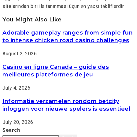
sitelarından biri ilə tanınması üçün ən yaxşı təkliflərdir.
You Might Also Like
Adorable gameplay ranges from simple fun
to intense chicken road casino challenges
August 2, 2026
Casino en ligne Canada – guide des
meilleures plateformes de jeu
July 4, 2026
Informatie verzamelen rondom betcity
inloggen voor nieuwe spelers is essentieel
July 20, 2026
Search