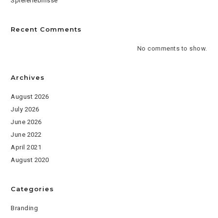
Spielerlebnisse
Recent Comments
No comments to show.
Archives
August 2026
July 2026
June 2026
June 2022
April 2021
August 2020
Categories
Branding