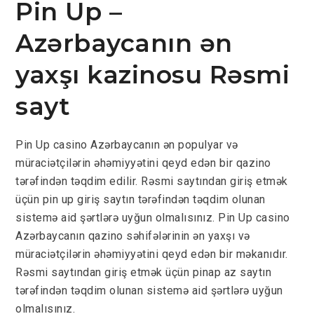
Pin Up –
Azərbaycanın ən
yaxşı kazinosu Rəsmi
sayt
Pin Up casino Azərbaycanın ən populyar və
müraciətçilərin əhəmiyyətini qeyd edən bir qazino
tərəfindən təqdim edilir. Rəsmi saytından giriş etmək
üçün pin up giriş saytın tərəfindən təqdim olunan
sistemə aid şərtlərə uyğun olmalısınız. Pin Up casino
Azərbaycanın qazino səhifələrinin ən yaxşı və
müraciətçilərin əhəmiyyətini qeyd edən bir məkanıdır.
Rəsmi saytından giriş etmək üçün pinap az saytın
tərəfindən təqdim olunan sistemə aid şərtlərə uyğun
olmalısınız.