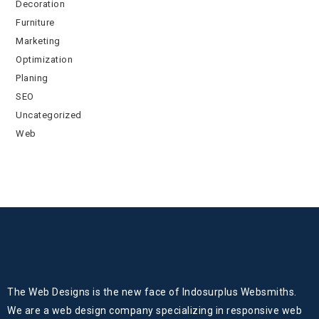
Decoration
Furniture
Marketing
Optimization
Planing
SEO
Uncategorized
Web
The Web Designs is the new face of Indosurplus Websmiths.
We are a web design company specializing in responsive web