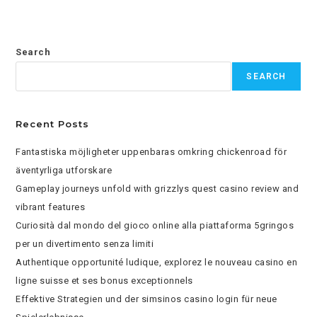
Search
SEARCH
Recent Posts
Fantastiska möjligheter uppenbaras omkring chickenroad för
äventyrliga utforskare
Gameplay journeys unfold with grizzlys quest casino review and
vibrant features
Curiosità dal mondo del gioco online alla piattaforma 5gringos
per un divertimento senza limiti
Authentique opportunité ludique, explorez le nouveau casino en
ligne suisse et ses bonus exceptionnels
Effektive Strategien und der simsinos casino login für neue