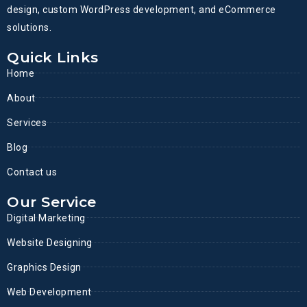
design, custom WordPress development, and eCommerce
solutions.
Quick Links
Home
About
Services
Blog
Contact us
Our Service
Digital Marketing
Website Designing
Graphics Design
Web Development