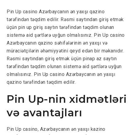
Pin Up casino Azərbaycanın ən yaxşı qazino
tərəfindən təqdim edilir. Rəsmi saytından giriş etmək
üçün pin up giriş saytın tərəfindən təqdim olunan
sistemə aid şərtlərə uyğun olmalısınız. Pin Up casino
Azərbaycanın qazino səhifələrinin ən yaxşı və
müraciətçilərin əhəmiyyətini qeyd edən bir məkanıdır.
Rəsmi saytından giriş etmək üçün pinap az saytın
tərəfindən təqdim olunan sistemə aid şərtlərə uyğun
olmalısınız. Pin Up casino Azərbaycanın ən yaxşı
qazino tərəfindən təqdim edilir.
Pin Up-nin xidmətləri
və avantajları
Pin Up casino, Azərbaycanın ən yaxşı kazino