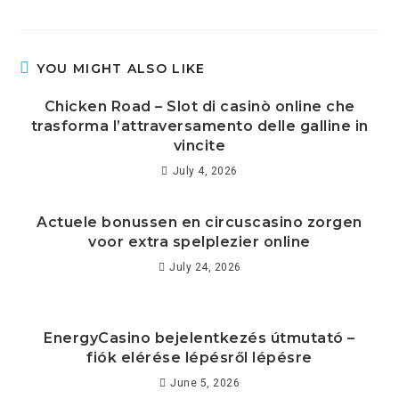
YOU MIGHT ALSO LIKE
Chicken Road – Slot di casinò online che
trasforma l’attraversamento delle galline in
vincite
July 4, 2026
Actuele bonussen en circuscasino zorgen
voor extra spelplezier online
July 24, 2026
EnergyCasino bejelentkezés útmutató –
fiók elérése lépésről lépésre
June 5, 2026