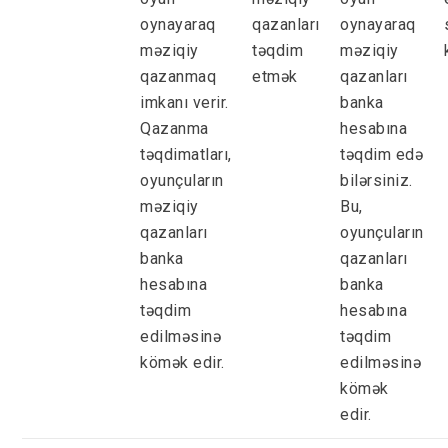
oynayaraq
qazanları
oynayaraq
məziqiy
təqdim
məziqiy
qazanmaq
etmək
qazanları
imkanı verir.
banka
Qazanma
hesabına
təqdimatları,
təqdim edə
oyunçuların
bilərsiniz.
məziqiy
Bu,
qazanları
oyunçuların
banka
qazanları
hesabına
banka
təqdim
hesabına
edilməsinə
təqdim
kömək edir.
edilməsinə
kömək
edir.