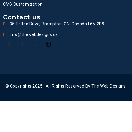
CMS Customization
Contact us
35 Tolton Drive, Brampton, ON, Canada L6V 2P9
info@thewebdesigns.ca
© Copyrights 2025 | All Rights Reserved By The Web Designs.