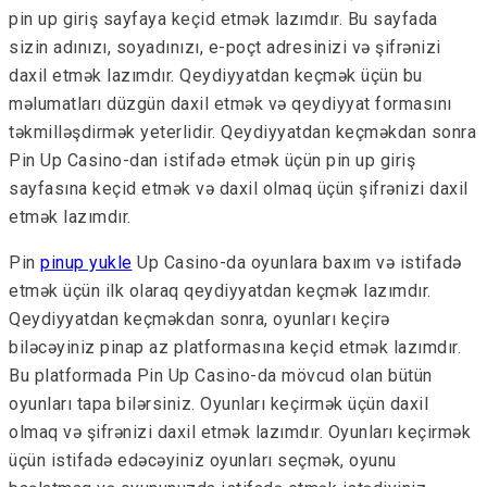
pin up giriş sayfaya keçid etmək lazımdır. Bu sayfada
sizin adınızı, soyadınızı, e-poçt adresinizi və şifrənizi
daxil etmək lazımdır. Qeydiyyatdan keçmək üçün bu
məlumatları düzgün daxil etmək və qeydiyyat formasını
təkmilləşdirmək yeterlidir. Qeydiyyatdan keçməkdan sonra
Pin Up Casino-dan istifadə etmək üçün pin up giriş
sayfasına keçid etmək və daxil olmaq üçün şifrənizi daxil
etmək lazımdır.
Pin
pinup yukle
Up Casino-da oyunlara baxım və istifadə
etmək üçün ilk olaraq qeydiyyatdan keçmək lazımdır.
Qeydiyyatdan keçməkdan sonra, oyunları keçirə
biləcəyiniz pinap az platformasına keçid etmək lazımdır.
Bu platformada Pin Up Casino-da mövcud olan bütün
oyunları tapa bilərsiniz. Oyunları keçirmək üçün daxil
olmaq və şifrənizi daxil etmək lazımdır. Oyunları keçirmək
üçün istifadə edəcəyiniz oyunları seçmək, oyunu