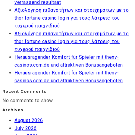
verrassend resultaat
Αξιολόγηση πιθανοτήτων και στοιχημάτων με το
thor fortune casino login για τους λάτρεις του
τυχερού παιχνιδιού
Αξιολόγηση πιθανοτήτων και στοιχημάτων με το
thor fortune casino login για τους λάτρεις του
τυχερού παιχνιδιού
Herausragender Komfort für Spieler mit thenv-
casinos.com.de und attraktiven Bonusangeboten
Herausragender Komfort für Spieler mit thenv-
casinos.com.de und attraktiven Bonusangeboten
Recent Comments
No comments to show.
Archives
August 2026
July 2026