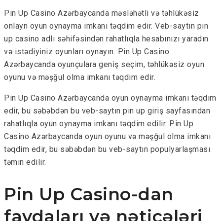
Pin Up Casino Azərbaycanda məsləhətli və təhlükəsiz
onlayn oyun oynayma imkanı təqdim edir. Veb-saytın pin
up casino adlı səhifəsindən rahatlıqla hesabınızı yaradın
və istədiyiniz oyunları oynayın. Pin Up Casino
Azərbaycanda oyunçulara geniş seçim, təhlükəsiz oyun
oyunu və məşğul olma imkanı təqdim edir.
Pin Up Casino Azərbaycanda oyun oynayma imkanı təqdim
edir, bu səbəbdən bu veb-saytın pin up giriş sayfasından
rahatlıqla oyun oynayma imkanı təqdim edilir. Pin Up
Casino Azərbaycanda oyun oyunu və məşğul olma imkanı
təqdim edir, bu səbəbdən bu veb-saytın populyarlaşması
təmin edilir.
Pin Up Casino-dan
faydaları və nəticələri