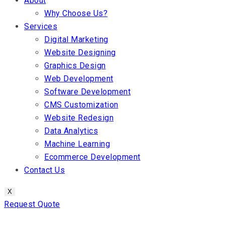
About
Why Choose Us?
Services
Digital Marketing
Website Designing
Graphics Design
Web Development
Software Development
CMS Customization
Website Redesign
Data Analytics
Machine Learning
Ecommerce Development
Contact Us
X
Request Quote