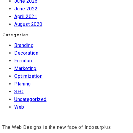
June 2026
June 2022
April 2021
August 2020
Categories
Branding
Decoration
Furniture
Marketing
Optimization
Planing
SEO
Uncategorized
Web
The Web Designs is the new face of Indosurplus