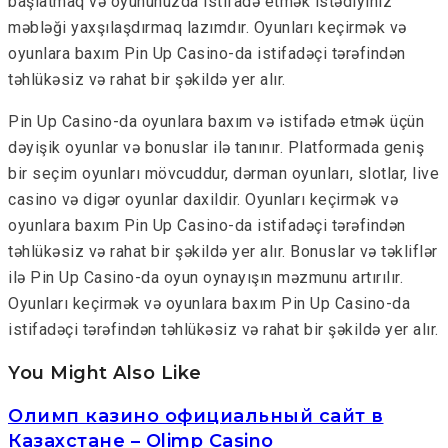
başlatmaq və oyununuzda istifadə etmək istədiyiniz
məbləği yaxşılaşdırmaq lazımdır. Oyunları keçirmək və
oyunlara baxım Pin Up Casino-da istifadəçi tərəfindən
təhlükəsiz və rahat bir şəkildə yer alır.
Pin Up Casino-da oyunlara baxım və istifadə etmək üçün
dəyişik oyunlar və bonuslar ilə tanınır. Platformada geniş
bir seçim oyunları mövcuddur, dərman oyunları, slotlar, live
casino və digər oyunlar daxildir. Oyunları keçirmək və
oyunlara baxım Pin Up Casino-da istifadəçi tərəfindən
təhlükəsiz və rahat bir şəkildə yer alır. Bonuslar və təkliflər
ilə Pin Up Casino-da oyun oynayışın məzmunu artırılır.
Oyunları keçirmək və oyunlara baxım Pin Up Casino-da
istifadəçi tərəfindən təhlükəsiz və rahat bir şəkildə yer alır.
You Might Also Like
Олимп казино официальный сайт в
Казахстане – Olimp Casino