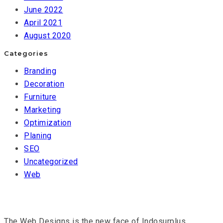
June 2022
April 2021
August 2020
Categories
Branding
Decoration
Furniture
Marketing
Optimization
Planing
SEO
Uncategorized
Web
The Web Designs is the new face of Indosurplus