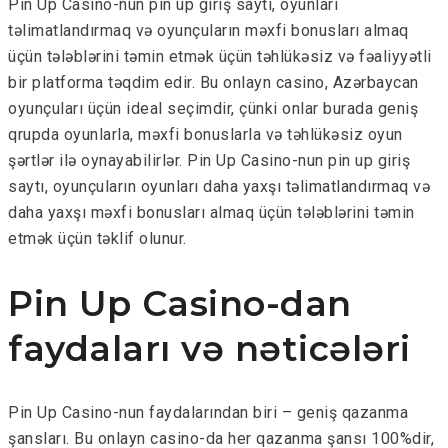
Pin Up Casino-nun pin up giriş saytı, oyunları
təlimatlandırmaq və oyunçuların məxfi bonusları almaq
üçün tələblərini təmin etmək üçün təhlükəsiz və fəaliyyətli
bir platforma təqdim edir. Bu onlayn casino, Azərbaycan
oyunçuları üçün ideal seçimdir, çünki onlar burada geniş
qrupda oyunlarla, məxfi bonuslarla və təhlükəsiz oyun
şərtlər ilə oynayabilirlər. Pin Up Casino-nun pin up giriş
saytı, oyunçuların oyunları daha yaxşı təlimatlandırmaq və
daha yaxşı məxfi bonusları almaq üçün tələblərini təmin
etmək üçün təklif olunur.
Pin Up Casino-dan
faydaları və nəticələri
Pin Up Casino-nun faydalarından biri – geniş qazanma
şansları. Bu onlayn casino-da her qazanma şansı 100%dir,