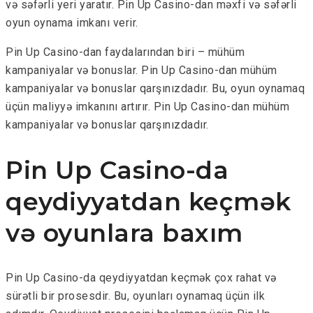
və səfərli yeri yaratır. Pin Up Casino-dan məxfi və səfərli
oyun oynama imkanı verir.
Pin Up Casino-dan faydalarından biri – mühüm
kampaniyalar və bonuslar. Pin Up Casino-dan mühüm
kampaniyalar və bonuslar qarşınızdadır. Bu, oyun oynamaq
üçün maliyyə imkanını artırır. Pin Up Casino-dan mühüm
kampaniyalar və bonuslar qarşınızdadır.
Pin Up Casino-da
qeydiyyatdan keçmək
və oyunlara baxım
Pin Up Casino-da qeydiyyatdan keçmək çox rahat və
sürətli bir prosesdir. Bu, oyunları oynamaq üçün ilk