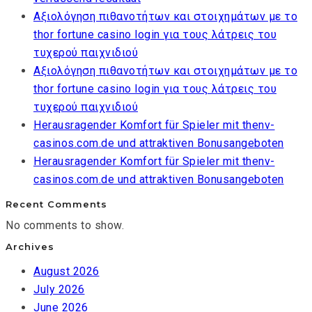
Αξιολόγηση πιθανοτήτων και στοιχημάτων με το
thor fortune casino login για τους λάτρεις του
τυχερού παιχνιδιού
Αξιολόγηση πιθανοτήτων και στοιχημάτων με το
thor fortune casino login για τους λάτρεις του
τυχερού παιχνιδιού
Herausragender Komfort für Spieler mit thenv-
casinos.com.de und attraktiven Bonusangeboten
Herausragender Komfort für Spieler mit thenv-
casinos.com.de und attraktiven Bonusangeboten
Recent Comments
No comments to show.
Archives
August 2026
July 2026
June 2026