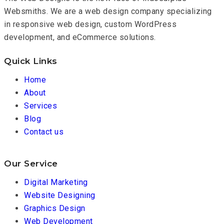
Websmiths. We are a web design company specializing
in responsive web design, custom WordPress
development, and eCommerce solutions.
Quick Links
Home
About
Services
Blog
Contact us
Our Service
Digital Marketing
Website Designing
Graphics Design
Web Development