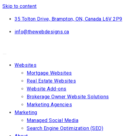
Skip to content
35 Tolton Drive, Brampton, ON, Canada L6V 2P9
info@thewebdesigns.ca
Websites
Mortgage Websites
Real Estate Websites
Website Add-ons
Brokerage Owner Website Solutions
Marketing Agencies
Marketing
Managed Social Media
Search Engine Optimization (SEO)