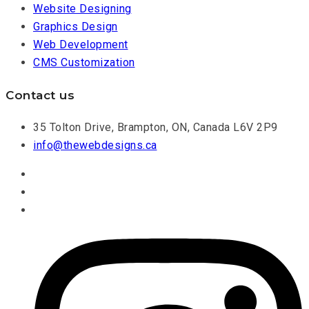
Website Designing
Graphics Design
Web Development
CMS Customization
Contact us
35 Tolton Drive, Brampton, ON, Canada L6V 2P9
info@thewebdesigns.ca