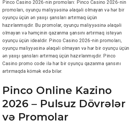
Pinco Casino 2026-nin promoları: Pinco Casino 2026-nin
promoları, oyunçu maliyyəsinə əlaqəli olmayan və hər bir
oyunçu üçün ən yaxşı şansları artırmaq üçün
hazırlanmışdir. Bu promolar, oyunçu maliyyəsinə əlaqəli
olmayan və həmçinin qazanma şansını artırmaq isteyən
oyunçu üçün idealdir. Pinco Casino 2026-nin promoları,
oyunçu maliyyəsinə əlaqəli olmayan və hər bir oyunçu üçün
ən yaxşı şansları artırmaq üçün hazırlanmışdir. Pinco
Casino promo code ilə hər bir oyunçu qazanma şansını
artırmaqda kömək edə bilər.
Pinco Online Kazino
2026 – Pulsuz Dövrələr
və Promolar