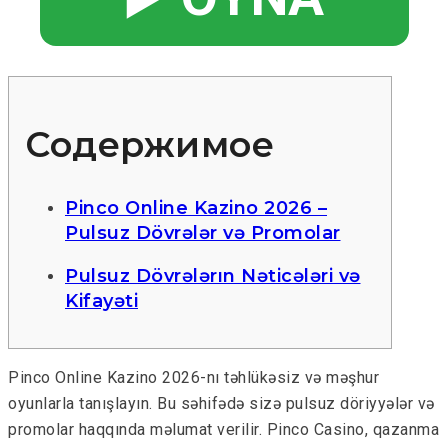
Содержимое
Pinco Online Kazino 2026 –
Pulsuz Dövrələr və Promolar
Pulsuz Dövrələrın Nəticələri və
Kifayəti
Pinco Online Kazino 2026-nı təhlükəsiz və məşhur
oyunlarla tanışlayın. Bu səhifədə sizə pulsuz döriyyələr və
promolar haqqında məlumat verilir. Pinco Casino, qazanma