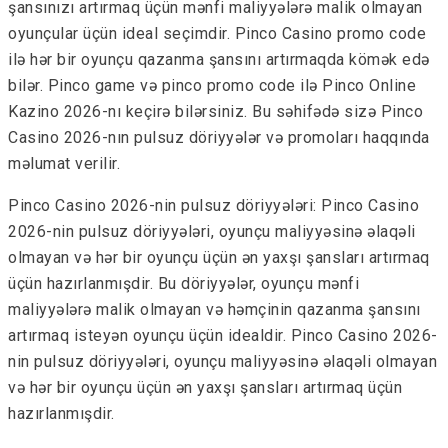
şansınızı artırmaq üçün mənfi maliyyələrə malik olmayan
oyunçular üçün ideal seçimdir. Pinco Casino promo code
ilə hər bir oyunçu qazanma şansını artırmaqda kömək edə
bilər. Pinco game və pinco promo code ilə Pinco Online
Kazino 2026-nı keçirə bilərsiniz. Bu səhifədə sizə Pinco
Casino 2026-nın pulsuz döriyyələr və promoları haqqında
məlumat verilir.
Pinco Casino 2026-nin pulsuz döriyyələri: Pinco Casino
2026-nin pulsuz döriyyələri, oyunçu maliyyəsinə əlaqəli
olmayan və hər bir oyunçu üçün ən yaxşı şansları artırmaq
üçün hazırlanmışdir. Bu döriyyələr, oyunçu mənfi
maliyyələrə malik olmayan və həmçinin qazanma şansını
artırmaq isteyən oyunçu üçün idealdir. Pinco Casino 2026-
nin pulsuz döriyyələri, oyunçu maliyyəsinə əlaqəli olmayan
və hər bir oyunçu üçün ən yaxşı şansları artırmaq üçün
hazırlanmışdir.