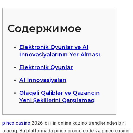
Содержимое
Elektronik Oyunlar və AI
İnnovasiyalarının Yer Alması
Elektronik Oyunlar
AI Innovasiyaları
Əlaqəli Qaliblər və Qazancın
Yeni Şekillərini Qarşılamaq
pinco casino
2026-ci ilin online kazino trendlərindən biri
olacaq. Bu platformada pinco promo code və pinco casino