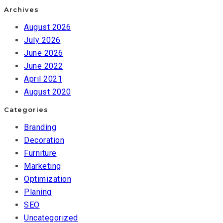
Archives
August 2026
July 2026
June 2026
June 2022
April 2021
August 2020
Categories
Branding
Decoration
Furniture
Marketing
Optimization
Planing
SEO
Uncategorized