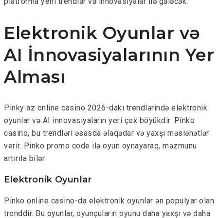
platforma yeni trendlər və innovasiyalar ilə gələcək.
Elektronik Oyunlar və
AI İnnovasiyalarının Yer
Alması
Pinky az online casino 2026-dakı trendlərində elektronik
oyunlar və AI innovasiyaların yeri çox böyükdir. Pinko
casino, bu trendləri əsasda əlaqədar və yaxşı məsləhətlər
verir. Pinko promo code ilə oyun oynayaraq, məzmunu
artırıla bilər.
Elektronik Oyunlar
Pinko online casino-da elektronik oyunlar ən populyar olan
trenddir. Bu oyunlar, oyunçuların oyunu daha yaxşı və daha