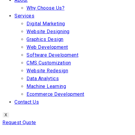
About
Why Choose Us?
Services
Digital Marketing
Website Designing
Graphics Design
Web Development
Software Development
CMS Customization
Website Redesign
Data Analytics
Machine Learning
Ecommerce Development
Contact Us
X
Request Quote