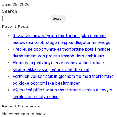
June 28, 2026
Search
Search
Recent Posts
Rozważne inwestycje i thorfortune jako element
budowania osobistego majątku długoterminowego
Précieuse opportunité et thorfortune pour financer
durablement vos projets immobiliers ambitieux
Elemzés a pénzügyi tervezéshez a thorfortune
stratégiákkal és a jövőbeli stabilitással
Formuen vokser stabilt gjennom tid med thorfortune
og kloke økonomiske beslutninger
Výjimečná příležitost s thor fortune casino a novými
herními automaty online
Recent Comments
No comments to show.