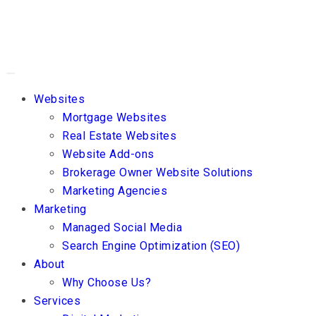
Websites
Mortgage Websites
Real Estate Websites
Website Add-ons
Brokerage Owner Website Solutions
Marketing Agencies
Marketing
Managed Social Media
Search Engine Optimization (SEO)
About
Why Choose Us?
Services