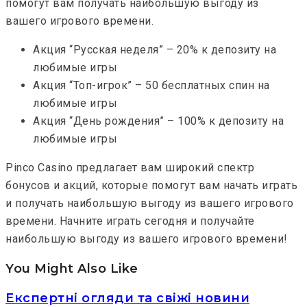
помогут вам получать наибольшую выгоду из
вашего игрового времени.
Акция “Русская неделя” – 20% к депозиту на
любимые игры
Акция “Топ-игрок” – 50 бесплатных спин на
любимые игры
Акция “День рождения” – 100% к депозиту на
любимые игры
Pinco Casino предлагает вам широкий спектр
бонусов и акций, которые помогут вам начать играть
и получать наибольшую выгоду из вашего игрового
времени. Начните играть сегодня и получайте
наибольшую выгоду из вашего игрового времени!
You Might Also Like
Експертні огляди та свіжі новини