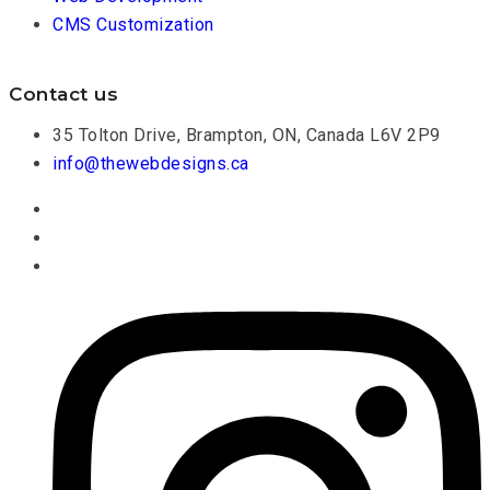
CMS Customization
Contact us
35 Tolton Drive, Brampton, ON, Canada L6V 2P9
info@thewebdesigns.ca