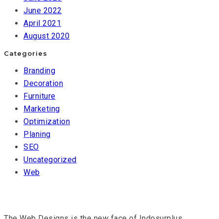
June 2022
April 2021
August 2020
Categories
Branding
Decoration
Furniture
Marketing
Optimization
Planing
SEO
Uncategorized
Web
The Web Designs is the new face of Indosurplus