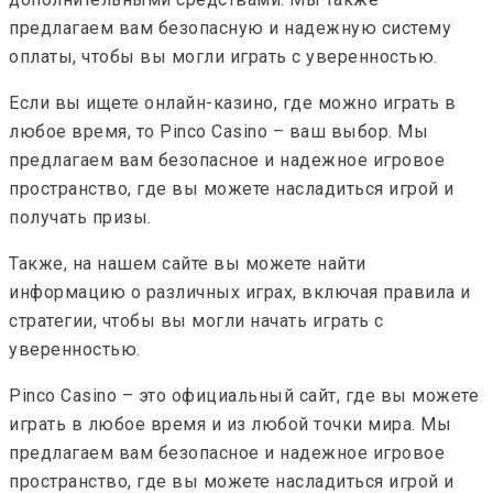
предлагаем вам безопасную и надежную систему
оплаты, чтобы вы могли играть с уверенностью.
Если вы ищете онлайн-казино, где можно играть в
любое время, то Pinco Casino – ваш выбор. Мы
предлагаем вам безопасное и надежное игровое
пространство, где вы можете насладиться игрой и
получать призы.
Также, на нашем сайте вы можете найти
информацию о различных играх, включая правила и
стратегии, чтобы вы могли начать играть с
уверенностью.
Pinco Casino – это официальный сайт, где вы можете
играть в любое время и из любой точки мира. Мы
предлагаем вам безопасное и надежное игровое
пространство, где вы можете насладиться игрой и