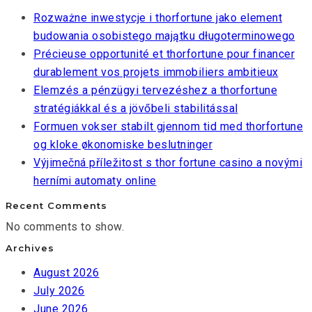
Rozważne inwestycje i thorfortune jako element
budowania osobistego majątku długoterminowego
Précieuse opportunité et thorfortune pour financer
durablement vos projets immobiliers ambitieux
Elemzés a pénzügyi tervezéshez a thorfortune
stratégiákkal és a jövőbeli stabilitással
Formuen vokser stabilt gjennom tid med thorfortune
og kloke økonomiske beslutninger
Výjimečná příležitost s thor fortune casino a novými
herními automaty online
Recent Comments
No comments to show.
Archives
August 2026
July 2026
June 2026