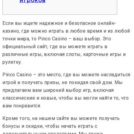
игроков
Если вы ищете надежное и безопасное онлайн-
казино, где можно играть в любое время и из любой
точки мира, то Pinco Casino – ваш выбор. Это
официальный сайт, где вы можете играть в
различные игры, включая слоты, карточные игры и
рулетку.
Pinco Casino – это место, где вы можете насладиться
игрой и получать призы, не покидая свой дом. Мы
предлагаем вам широкий выбор игр, включая
классические и новые, чтобы вы могли найти то, что
вам понравится.
Кроме того, на нашем сайте вы можете получать
бонусы и скидки, чтобы начать играть с
дополнительными средствами. Мы также