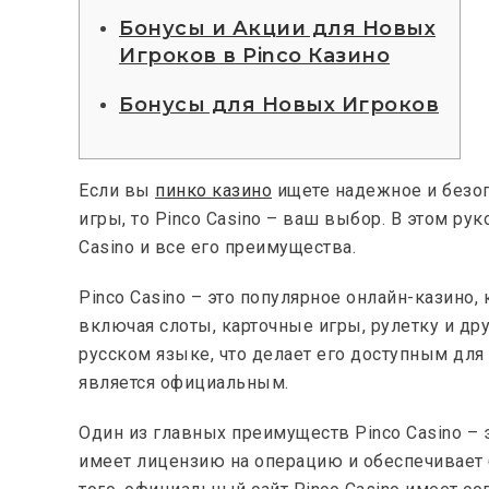
Бонусы и Акции для Новых
Игроков в Pinco Казино
Бонусы для Новых Игроков
Если вы
пинко казино
ищете надежное и безоп
игры, то Pinco Casino – ваш выбор. В этом р
Casino и все его преимущества.
Pinco Casino – это популярное онлайн-казино,
включая слоты, карточные игры, рулетку и дру
русском языке, что делает его доступным для 
является официальным.
Один из главных преимуществ Pinco Casino – э
имеет лицензию на операцию и обеспечивает 