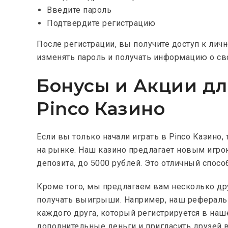
Введите пароль
Подтвердите регистрацию
После регистрации, вы получите доступ к лич
изменять пароль и получать информацию о сво
Бонусы и Акции дл
Pinco Казино
Если вы только начали играть в Pinco Казино,
на рынке. Наш казино предлагает новым игро
депозита, до 5000 рублей. Это отличный спосо
Кроме того, мы предлагаем вам несколько дру
получать выигрыши. Например, наш реферальн
каждого друга, который регистрируется в наш
дополнительные деньги и пригласить друзей в