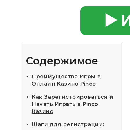
▶️ 
Содержимое
Преимущества Игры в
Онлайн Казино Pinco
Как Зарегистрироваться и
Начать Играть в Pinco
Казино
Шаги для регистрации: