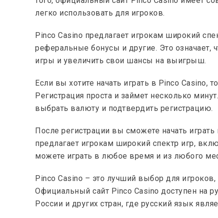
того, официальный сайт Pinco Casino имеет со
легко использовать для игроков.
Pinco Casino предлагает игрокам широкий спе
реферальные бонусы и другие. Это означает, 
игры и увеличить свои шансы на выигрыш.
Если вы хотите начать играть в Pinco Casino,
Регистрация проста и займет несколько минут
выбрать валюту и подтвердить регистрацию.
После регистрации вы сможете начать играть 
предлагает игрокам широкий спектр игр, вклю
можете играть в любое время и из любого мест
Pinco Casino – это лучший выбор для игроков
Официальный сайт Pinco Casino доступен на р
России и других стран, где русский язык явл