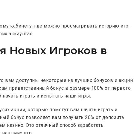
ному кабинету, где можно просматривать историю игр,
их аккаунтах.
я Новых Игроков в
 то вам доступны некоторые из лучших бонусов и акций
кам приветственный бонус в размере 100% от первого
б начать играть и испытать наши игры.
гих акций, которые помогут вам начать играть и
ый бонус позволяет вам получать 20% от депозита
ем казино. Это отличный способ заработать
 наш мир игр.