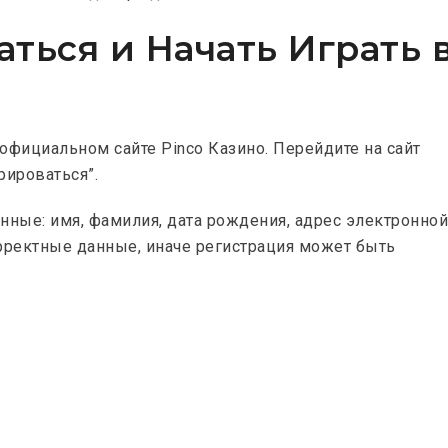
ться и Начать Играть 
 официальном сайте Pinco Казино. Перейдите на сайт
трироваться”.
нные: имя, фамилия, дата рождения, адрес электронной
орректные данные, иначе регистрация может быть