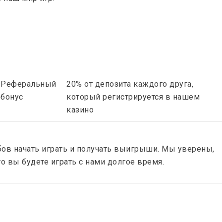
Реферальный
20% от депозита каждого друга,
бонус
который регистрируется в нашем
казино
ов начать играть и получать выигрыши. Мы уверены,
что вы будете играть с нами долгое время.