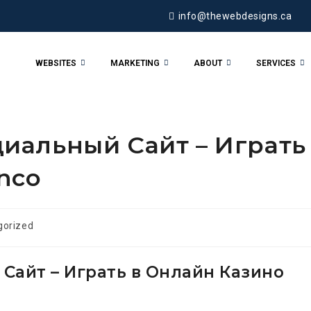
info@thewebdesigns.ca
WEBSITES
MARKETING
ABOUT
SERVICES
иальный Сайт – Играть
nco
gorized
Сайт – Играть в Онлайн Казино