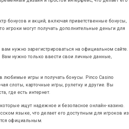
временный дизайн и простой интерфейс, что делает его
ктр бонусов и акций, включая приветственные бонусы,
что игроки могут получать дополнительные деньги для
 то вам нужно зарегистрироваться на официальном сайте.
. Вам нужно только ввести свои личные данные,
в любимые игры и получать бонусы. Pinco Casino
чая слоты, карточные игры, рулетку и другие. Вы
а, где есть интернет.
, которые ищут надежное и безопасное онлайн-казино.
усском языке, что делает его доступным для игроков из
яется официальным.