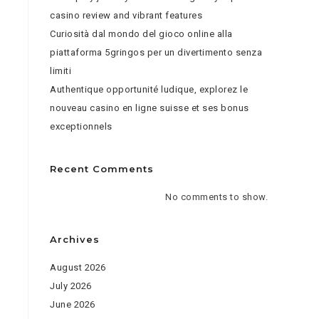
casino review and vibrant features
Curiosità dal mondo del gioco online alla
piattaforma 5gringos per un divertimento senza
limiti
Authentique opportunité ludique, explorez le
nouveau casino en ligne suisse et ses bonus
exceptionnels
Recent Comments
No comments to show.
Archives
August 2026
July 2026
June 2026