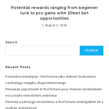
Potential rewards ranging from beginner
luck to pro gains with 20bet bet
opportunities
August 2, 2026
Search
SEARCH
Recent Posts
Rozważne inwestycje i thorfortune jako element budowania
osobistego majątku długoterminowego
Précieuse opportunité et thorfortune pour financer durablement
vos projets immobiliers ambitieux
Elemzés a pénzügyi tervezéshez a thorfortune stratégiákkal és a
jövőbeli stabilitással