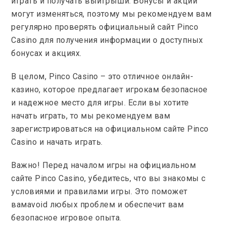
играть и получать выигрыши. Бонусы и акции
могут изменяться, поэтому мы рекомендуем вам
регулярно проверять официальный сайт Pinco
Casino для получения информации о доступных
бонусах и акциях.
В целом, Pinco Casino – это отличное онлайн-
казино, которое предлагает игрокам безопасное
и надежное место для игры. Если вы хотите
начать играть, то мы рекомендуем вам
зарегистрироваться на официальном сайте Pinco
Casino и начать играть.
Важно! Перед началом игры на официальном
сайте Pinco Casino, убедитесь, что вы знакомы с
условиями и правилами игры. Это поможет
вамavoid любых проблем и обеспечит вам
безопасное игровое опыта.