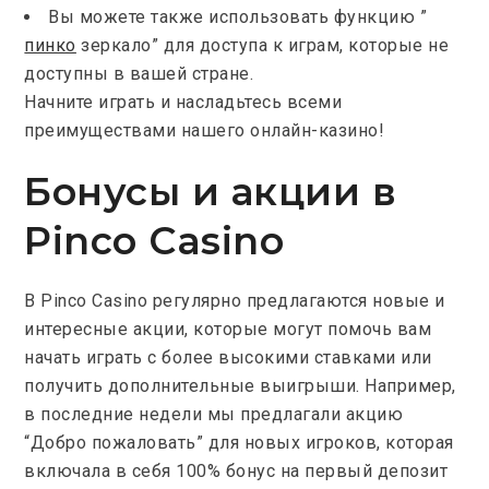
Вы можете также использовать функцию ”
пинко
зеркало” для доступа к играм, которые не
доступны в вашей стране.
Начните играть и насладьтесь всеми
преимуществами нашего онлайн-казино!
Бонусы и акции в
Pinco Casino
В Pinco Casino регулярно предлагаются новые и
интересные акции, которые могут помочь вам
начать играть с более высокими ставками или
получить дополнительные выигрыши. Например,
в последние недели мы предлагали акцию
“Добро пожаловать” для новых игроков, которая
включала в себя 100% бонус на первый депозит