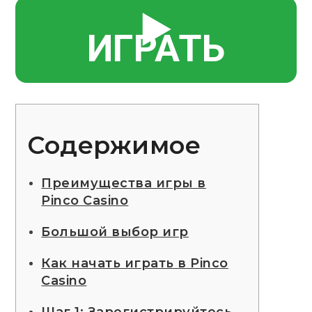
▶️
ИГРАТЬ
Содержимое
Преимущества игры в
Pinco Casino
Большой выбор игр
Как начать играть в Pinco
Casino