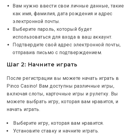
Вам нужно ввести свои личные данные, такие
как имя, фамилия, дата рождения и адрес
электронной почты.
Выберите пароль, который будет
использоваться для входа в ваш аккаунт.
Подтвердите свой адрес электронной почты,
отправив письмо с подтверждением.
Шаг 2: Начните играть
После регистрации вы можете начать играть в
Pinco Casino! Вам доступны различные игры,
включая слоты, карточные игры и рулетку. Вы
можете выбрать игру, которая вам нравится, и
начать играть.
Выберите игру, которая вам нравится.
Установите ставку и начните играть.