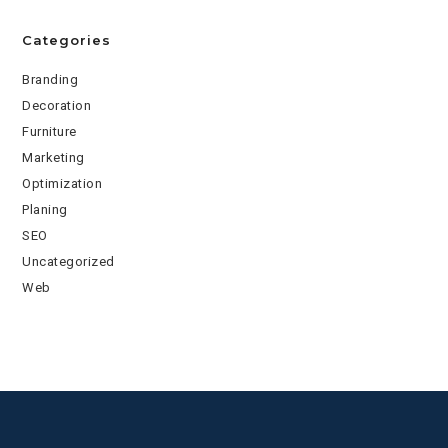
Categories
Branding
Decoration
Furniture
Marketing
Optimization
Planing
SEO
Uncategorized
Web