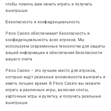
чтобы помочь вам начать играть и получать
выигрыши.
Безопасность и конфиденциальность
Pinco Casino обеспечивает безопасность и
конфиденциальность всех игроков. Мы
используем современные технологии для защиты
вашей информации и обеспечения безопасности
вашего счета.
Pinco Casino – это лучшее место для игроков,
которые ищут реальные возможности выиграть и
иметь лучшее время. В Pinco Casino вы можете
играть в различные игры, включая слоты,
карточные игры и рулетку, и получать реальные
выигрыши.