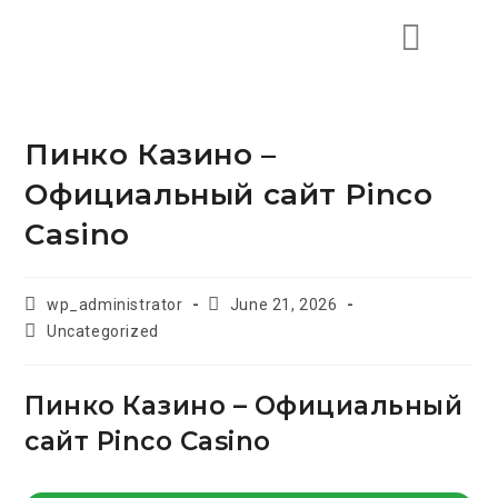
Пинко Казино –
Официальный сайт Pinco
Casino
wp_administrator
June 21, 2026
Uncategorized
Пинко Казино – Официальный
сайт Pinco Casino