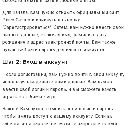
сможете начать играть в любимые игры.
Для начала, вам нужно открыть официальный сайт
Pinco Casino и кликнуть на кнопку
“Зарегистрироваться”. Затем, вам нужно ввести свои
личные данные, включая имя, фамилию, дату
рождения и адрес электронной почты. Вам также
нужно выбрать пароль для вашего аккаунта.
Шаг 2: Вход в аккаунт
После регистрации, вам нужно войти в свой аккаунт,
используя введенные вами данные. Вам нужно
ввести свой логин и пароль, и вы сможете начать
играть в любимые игры.
Важно! Вам нужно помнить свой логин и пароль,
чтобы иметь доступ к вашему аккаунту. Если вы
забыли свой пароль, вы можете запросить новый.