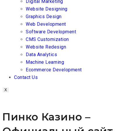
Digital Marketing
Website Designing
Graphics Design
Web Development
Software Development
CMS Customization
Website Redesign
Data Analytics
Machine Learning
Ecommerce Development
Contact Us
X
Пинко Казино –