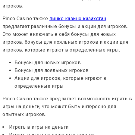
игроков.
Pinco Casino также
пинко казино казахстан
предлагает различные бонусы и акции для игроков.
Это может включать в себя бонусы для новых
игроков, бонусы для лояльных игроков и акции для
игроков, которые играют в определенные игры.
Бонусы для новых игроков
Бонусы для лояльных игроков
Акции для игроков, которые играют в
определенные игры
Pinco Casino также предлагает возможность играть в
игры на деньги, что может быть интересно для
опытных игроков.
Играть в игры на деньги
Играть в игры на реальные деньги