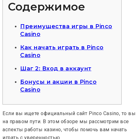
Содержимое
Преимущества игры в Pinco
Casino
Как начать играть в Pinco
Casino
Шаг 2: Вход в аккаунт
Бонусы и акции в Pinco
Casino
Если вы ищете официальный сайт Pinco Casino, то вы
на правом пути. В этом обзоре мы рассмотрим все
аспекты работы казино, чтобы помочь вам начать
играть с уверенностью.