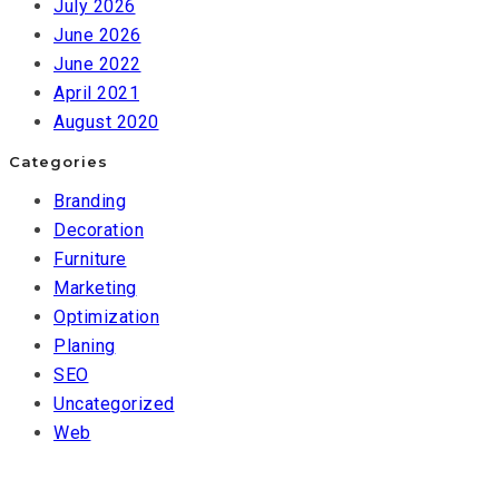
July 2026
June 2026
June 2022
April 2021
August 2020
Categories
Branding
Decoration
Furniture
Marketing
Optimization
Planing
SEO
Uncategorized
Web