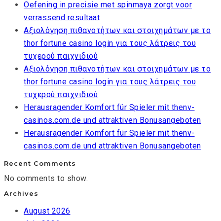
Oefening in precisie met spinmaya zorgt voor
verrassend resultaat
Αξιολόγηση πιθανοτήτων και στοιχημάτων με το
thor fortune casino login για τους λάτρεις του
τυχερού παιχνιδιού
Αξιολόγηση πιθανοτήτων και στοιχημάτων με το
thor fortune casino login για τους λάτρεις του
τυχερού παιχνιδιού
Herausragender Komfort für Spieler mit thenv-
casinos.com.de und attraktiven Bonusangeboten
Herausragender Komfort für Spieler mit thenv-
casinos.com.de und attraktiven Bonusangeboten
Recent Comments
No comments to show.
Archives
August 2026