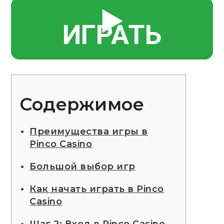
▶️
ИГРАТЬ
Содержимое
Преимущества игры в
Pinco Casino
Большой выбор игр
Как начать играть в Pinco
Casino