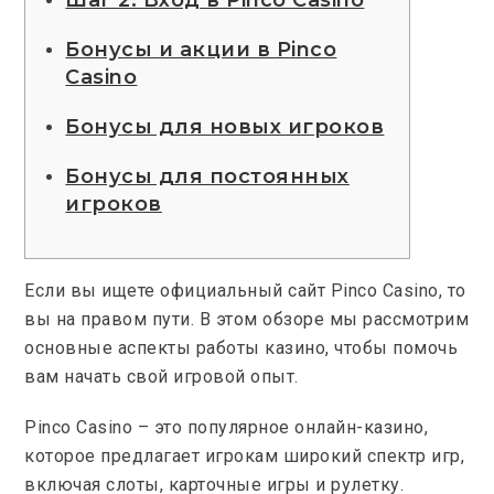
Шаг 2: Вход в Pinco Casino
Бонусы и акции в Pinco
Casino
Бонусы для новых игроков
Бонусы для постоянных
игроков
Если вы ищете официальный сайт Pinco Casino, то
вы на правом пути. В этом обзоре мы рассмотрим
основные аспекты работы казино, чтобы помочь
вам начать свой игровой опыт.
Pinco Casino – это популярное онлайн-казино,
которое предлагает игрокам широкий спектр игр,
включая слоты, карточные игры и рулетку.