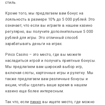
стиль.
Кроме того, мы предлагаем вам бонус на
лояльность в размере 10% до 5 000 рублей. Это
означает, что если вы играете в нашем казино
регулярно, вы получите дополнительные 5 000
рублей для игры. Это отличный способ
зарабатывать деньги на играх.
Pinco Casino – это место, где вы можете
насладиться игрой и получать приятные бонусы.
Мы предлагаем вам широкий выбор игр,
включая слоты, карточные игры и рулетку. Мы
также предлагаем вам различные бонусы и
акции, чтобы сделать ваше время в нашем
казино еще более интересным.
Так что, если
пинко
вы ищете место, где можно