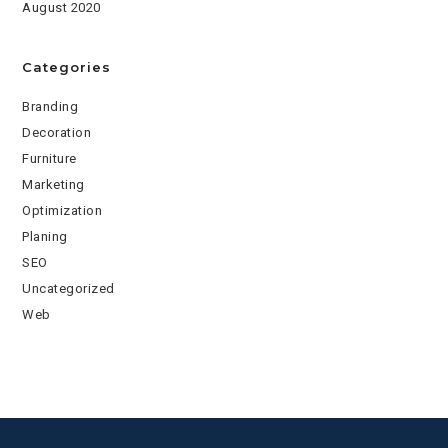
August 2020
Categories
Branding
Decoration
Furniture
Marketing
Optimization
Planing
SEO
Uncategorized
Web