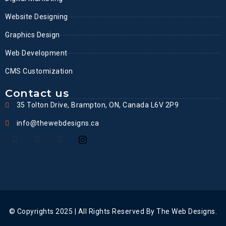
Website Designing
Graphics Design
Web Development
CMS Customization
Contact us
35 Tolton Drive, Brampton, ON, Canada L6V 2P9
info@thewebdesigns.ca
© Copyrights 2025 | All Rights Reserved By The Web Designs.