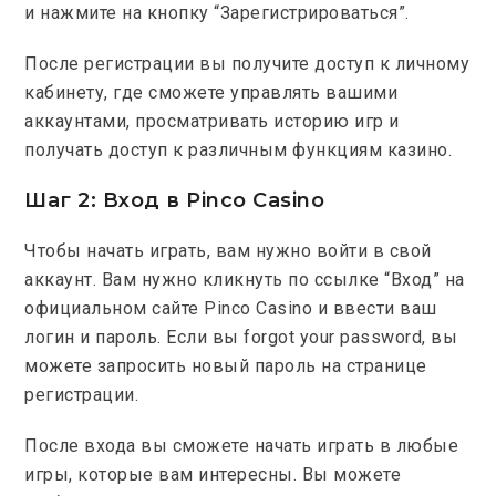
и нажмите на кнопку “Зарегистрироваться”.
После регистрации вы получите доступ к личному
кабинету, где сможете управлять вашими
аккаунтами, просматривать историю игр и
получать доступ к различным функциям казино.
Шаг 2: Вход в Pinco Casino
Чтобы начать играть, вам нужно войти в свой
аккаунт. Вам нужно кликнуть по ссылке “Вход” на
официальном сайте Pinco Casino и ввести ваш
логин и пароль. Если вы forgot your password, вы
можете запросить новый пароль на странице
регистрации.
После входа вы сможете начать играть в любые
игры, которые вам интересны. Вы можете