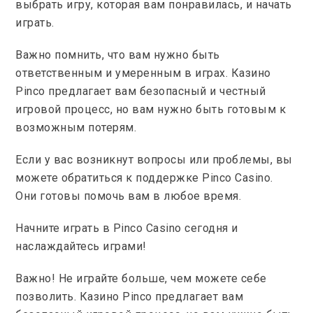
выбрать игру, которая вам понравилась, и начать
играть.
Важно помнить, что вам нужно быть
ответственным и умеренным в играх. Казино
Pinco предлагает вам безопасный и честный
игровой процесс, но вам нужно быть готовым к
возможным потерям.
Если у вас возникнут вопросы или проблемы, вы
можете обратиться к поддержке Pinco Casino.
Они готовы помочь вам в любое время.
Начните играть в Pinco Casino сегодня и
наслаждайтесь играми!
Важно! Не играйте больше, чем можете себе
позволить. Казино Pinco предлагает вам