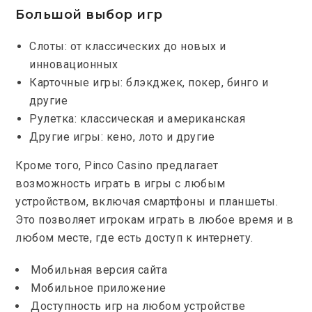
Большой выбор игр
Слоты: от классических до новых и
инновационных
Карточные игры: блэкджек, покер, бинго и
другие
Рулетка: классическая и американская
Другие игры: кено, лото и другие
Кроме того, Pinco Casino предлагает
возможность играть в игры с любым
устройством, включая смартфоны и планшеты.
Это позволяет игрокам играть в любое время и в
любом месте, где есть доступ к интернету.
Мобильная версия сайта
Мобильное приложение
Доступность игр на любом устройстве