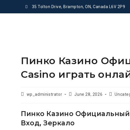
35 Tolton Drive, Brampton, ON, Canada L6V 2P9
Пинко Казино Офиц
Casino играть онлай
wp_administrator
June 28, 2026
Uncate
Пинко Казино Официальный са
Вход, Зеркало