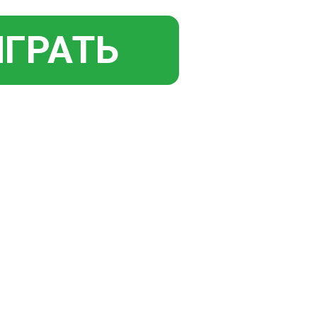
ИГРАТЬ