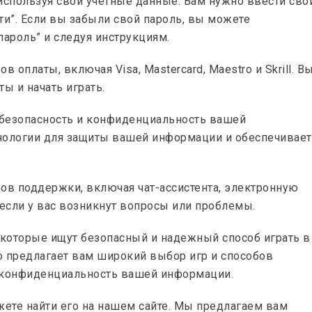
 используя свои учетные данные. Вам нужно ввести сво
йти”. Если вы забыли свой пароль, вы можете
пароль” и следуя инструкциям.
в оплаты, включая Visa, Mastercard, Maestro и Skrill. В
ы и начать играть.
 безопасность и конфиденциальность вашей
нологии для защиты вашей информации и обеспечивает
бов поддержки, включая чат-ассистента, электронную
 если у вас возникнут вопросы или проблемы.
, которые ищут безопасный и надежный способ играть в
o предлагает вам широкий выбор игр и способов
и конфиденциальность вашей информации.
ожете найти его на нашем сайте. Мы предлагаем вам