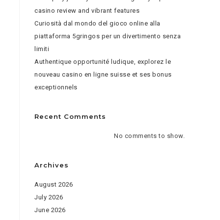
casino review and vibrant features
Curiosità dal mondo del gioco online alla
piattaforma 5gringos per un divertimento senza
limiti
Authentique opportunité ludique, explorez le
nouveau casino en ligne suisse et ses bonus
exceptionnels
Recent Comments
No comments to show.
Archives
August 2026
July 2026
June 2026