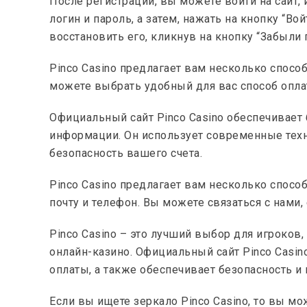
После регистрации, вы можете войти на сайт,
логин и пароль, а затем, нажать на кнопку “Во
восстановить его, кликнув на кнопку “Забыли 
Pinco Casino предлагает вам несколько способо
можете выбрать удобный для вас способ оплат
Официальный сайт Pinco Casino обеспечивает
информации. Он использует современные тех
безопасность вашего счета.
Pinco Casino предлагает вам несколько спосо
почту и телефон. Вы можете связаться с нами,
Pinco Casino – это лучший выбор для игроков
онлайн-казино. Официальный сайт Pinco Casin
оплаты, а также обеспечивает безопасность 
Если вы ищете зеркало Pinco Casino, то вы м