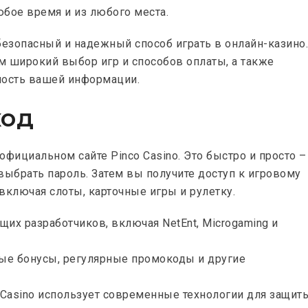
юбое время и из любого места.
 безопасный и надежный способ играть в онлайн-казино.
м широкий выбор игр и способов оплаты, а также
ность вашей информации.
ход
официальном сайте Pinco Casino. Это быстро и просто –
выбрать пароль. Затем вы получите доступ к игровому
 включая слоты, карточные игры и рулетку.
щих разработчиков, включая NetEnt, Microgaming и
ные бонусы, регулярные промокоды и другие
 Casino использует современные технологии для защит