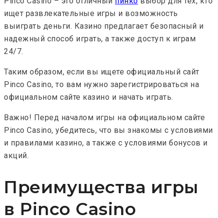
Pinco Casino – это отличный
пинко
выбор для тех, кто
ищет развлекательные игры и возможность
выиграть деньги. Казино предлагает безопасный и
надежный способ играть, а также доступ к играм
24/7.
Таким образом, если вы ищете официальный сайт
Pinco Casino, то вам нужно зарегистрироваться на
официальном сайте казино и начать играть.
Важно! Перед началом игры на официальном сайте
Pinco Casino, убедитесь, что вы знакомы с условиями
и правилами казино, а также с условиями бонусов и
акций.
Преимущества игры
в Pinco Casino