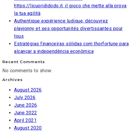
https://licuorididodo.it, il gioco che mette alla prova
la tua agilità
Authentique expérience ludique, découvrez
playjonny et ses opportunités divertissantes pour
tous
Estratégias financeiras sólidas com thorfortune para
alcançar a independência econômica
Recent Comments
No comments to show.
Archives
August 2026
July 2026
June 2026
June 2022
April 2021
August 2020