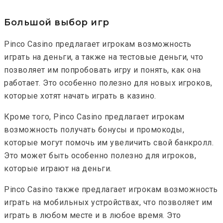
Большой выбор игр
Pinco Casino предлагает игрокам возможность
играть на деньги, а также на тестовые деньги, что
позволяет им попробовать игру и понять, как она
работает. Это особенно полезно для новых игроков,
которые хотят начать играть в казино.
Кроме того, Pinco Casino предлагает игрокам
возможность получать бонусы и промокоды,
которые могут помочь им увеличить свой банкролл.
Это может быть особенно полезно для игроков,
которые играют на деньги.
Pinco Casino также предлагает игрокам возможность
играть на мобильных устройствах, что позволяет им
играть в любом месте и в любое время. Это