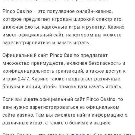
Pinco Casino – это популярное онлайн-казино,
которое предлагает игрокам широкий спектр игр,
включая слоты, карточные игры и рулетку. Казино
имеет официальный сайт, на котором вы можете
зарегистрироваться и начать играть.
Официальный сайт Pinco Casino предлагает
множество преимуществ, включая безопасность и
конфиденциальность транзакций, а также доступ к
играм 24/7. Казино также предлагает различные
бонусы и акции, чтобы помочь вам начать играть.
Если вы ищете официальный сайт Pinco Casino, то
вам нужно зарегистрироваться на официальном
сайте казино. Там вы сможете найти информацию о
различных играх, а также о бонусах и акциях.