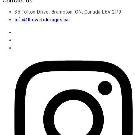
Contact us
35 Tolton Drive, Brampton, ON, Canada L6V 2P9
info@thewebdesigns.ca