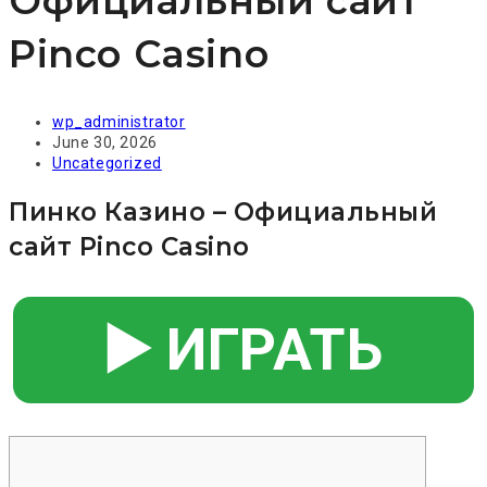
Официальный сайт
Pinco Casino
wp_administrator
June 30, 2026
Uncategorized
Пинко Казино – Официальный
сайт Pinco Casino
▶️ ИГРАТЬ