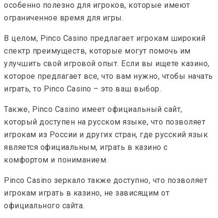
особенно полезно для игроков, которые имеют
ограниченное время для игры.
В целом, Pinco Casino предлагает игрокам широкий
спектр преимуществ, которые могут помочь им
улучшить свой игровой опыт. Если вы ищете казино,
которое предлагает все, что вам нужно, чтобы начать
играть, то Pinco Casino – это ваш выбор.
Также, Pinco Casino имеет официальный сайт,
который доступен на русском языке, что позволяет
игрокам из России и других стран, где русский язык
является официальным, играть в казино с
комфортом и пониманием.
Pinco Casino зеркало также доступно, что позволяет
игрокам играть в казино, не зависящим от
официального сайта.