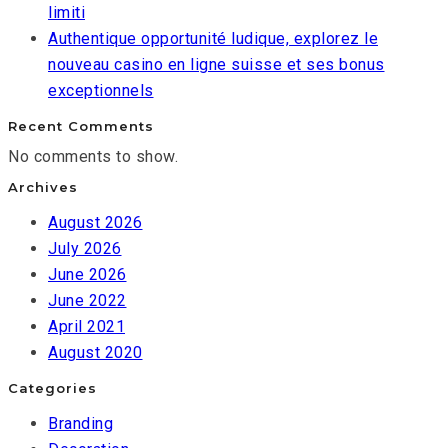
limiti
Authentique opportunité ludique, explorez le
nouveau casino en ligne suisse et ses bonus
exceptionnels
Recent Comments
No comments to show.
Archives
August 2026
July 2026
June 2026
June 2022
April 2021
August 2020
Categories
Branding