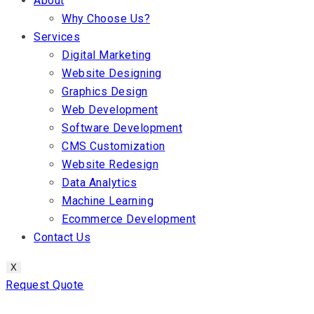
About
Why Choose Us?
Services
Digital Marketing
Website Designing
Graphics Design
Web Development
Software Development
CMS Customization
Website Redesign
Data Analytics
Machine Learning
Ecommerce Development
Contact Us
X
Request Quote