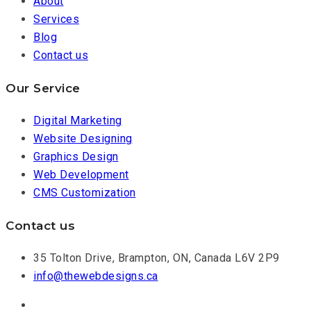
About
Services
Blog
Contact us
Our Service
Digital Marketing
Website Designing
Graphics Design
Web Development
CMS Customization
Contact us
35 Tolton Drive, Brampton, ON, Canada L6V 2P9
info@thewebdesigns.ca