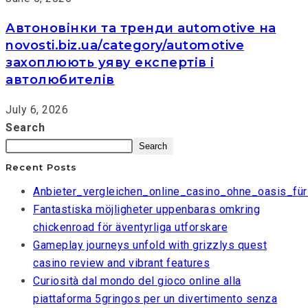
Автоновінки та тренди automotive на
novosti.biz.ua/category/automotive
захоплюють уяву експертів і
автолюбителів
July 6, 2026
Search
Search
Recent Posts
Anbieter_vergleichen_online_casino_ohne_oasis_für
Fantastiska möjligheter uppenbaras omkring
chickenroad för äventyrliga utforskare
Gameplay journeys unfold with grizzlys quest
casino review and vibrant features
Curiosità dal mondo del gioco online alla
piattaforma 5gringos per un divertimento senza