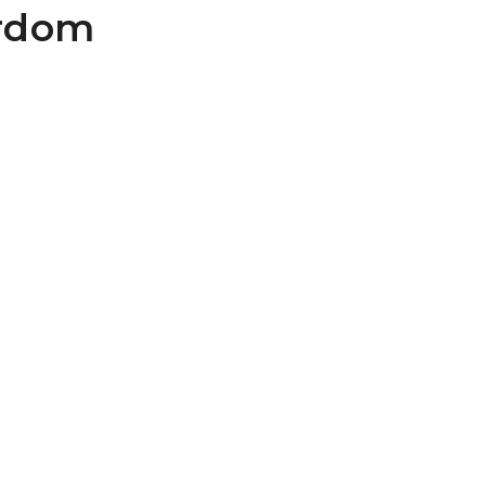
erdom