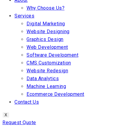
About
Why Choose Us?
Services
Digital Marketing
Website Designing
Graphics Design
Web Development
Software Development
CMS Customization
Website Redesign
Data Analytics
Machine Learning
Ecommerce Development
Contact Us
X
Request Quote