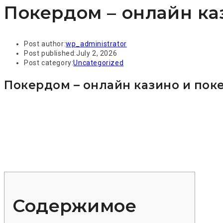
Покердом – онлайн ка
Post author:
wp_administrator
Post published:
July 2, 2026
Post category:
Uncategorized
Покердом – онлайн казино и пок
Содержимое