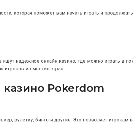
ости, которая поможет вам начать играть и продолжать
 ищут надежное онлайн казино, где можно играть в пок
я игроков из многих стран.
 казино Pokerdom
ер, рулетку, бинго и другие. Это позволяет игрокам в