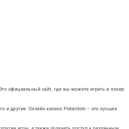
 Это официальный сайт, где вы можете играть в покер
го и другие. Онлайн казино Pokerdom – это лучшее
 другие игры, а также получать доступ к различным