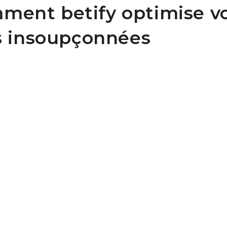
omment betify optimise vo
s insoupçonnées