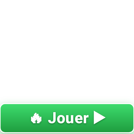
🔥 Jouer ▶️