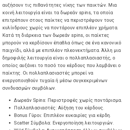
αυξήσουν τις πιθανότητες νίκης των παικτών. Μια
κοινή λειτουργία είναι τα δωρεάν spins, τα οποία
επιτρέπουν στους παίκτες να περιστρέψουν τους
κυλίνδρους χωρίς να ποντάρουν επιπλέον χρήματα.
Κατά τη διάρκεια των δωρεάν spins, οι παίκτες
μπορούν να κερδίσουν έπαθλα όπως σε ένα κανονικό
παιχνίδι, αλλά με επιπλέον πλεονεκτήματα. Άλλη μια
δημοφιλής λειτουργία είναι ο πολλαπλασιαστής, ο
οποίος αυξάνει το ποσό του κέρδους που λαμβάνει ο
παίκτης. Οι πολλαπλασιαστές μπορεί να
ενεργοποιηθούν τυχαία ή μέσω συγκεκριμένων
συνδυασμών συμβόλων.
Δωρεάν Spins: Περιστροφές χωρίς ποντάρισμα.
Πολλαπλασιαστές: Αύξηση του κέρδους.
Bonus Γύροι: Επιπλέον ευκαιρίες για κέρδη.
Scatter Σύμβολα: Ενεργοποίηση λειτουργιών.