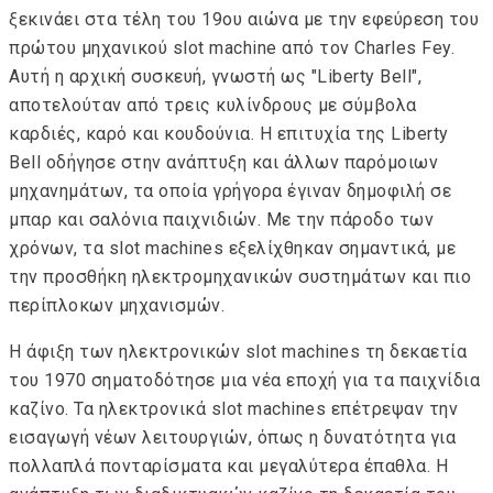
ξεκινάει στα τέλη του 19ου αιώνα με την εφεύρεση του
πρώτου μηχανικού slot machine από τον Charles Fey.
Αυτή η αρχική συσκευή, γνωστή ως "Liberty Bell",
αποτελούταν από τρεις κυλίνδρους με σύμβολα
καρδιές, καρό και κουδούνια. Η επιτυχία της Liberty
Bell οδήγησε στην ανάπτυξη και άλλων παρόμοιων
μηχανημάτων, τα οποία γρήγορα έγιναν δημοφιλή σε
μπαρ και σαλόνια παιχνιδιών. Με την πάροδο των
χρόνων, τα slot machines εξελίχθηκαν σημαντικά, με
την προσθήκη ηλεκτρομηχανικών συστημάτων και πιο
περίπλοκων μηχανισμών.
Η άφιξη των ηλεκτρονικών slot machines τη δεκαετία
του 1970 σηματοδότησε μια νέα εποχή για τα παιχνίδια
καζίνο. Τα ηλεκτρονικά slot machines επέτρεψαν την
εισαγωγή νέων λειτουργιών, όπως η δυνατότητα για
πολλαπλά πονταρίσματα και μεγαλύτερα έπαθλα. Η