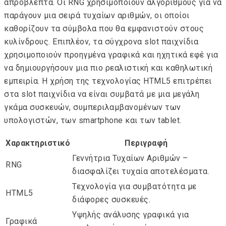
απρόβλεπτα. Οι RNG χρησιμοποιούν αλγόριθμους για να
παράγουν μια σειρά τυχαίων αριθμών, οι οποίοι
καθορίζουν τα σύμβολα που θα εμφανιστούν στους
κυλίνδρους. Επιπλέον, τα σύγχρονα slot παιχνίδια
χρησιμοποιούν προηγμένα γραφικά και ηχητικά εφέ για
να δημιουργήσουν μια πιο ρεαλιστική και καθηλωτική
εμπειρία. Η χρήση της τεχνολογίας HTML5 επιτρέπει
στα slot παιχνίδια να είναι συμβατά με μια μεγάλη
γκάμα συσκευών, συμπεριλαμβανομένων των
υπολογιστών, των smartphone και των tablet.
Χαρακτηριστικό
Περιγραφή
Γεννήτρια Τυχαίων Αριθμών –
RNG
διασφαλίζει τυχαία αποτελέσματα.
Τεχνολογία για συμβατότητα με
HTML5
διάφορες συσκευές.
Υψηλής ανάλυσης γραφικά για
Γραφικά