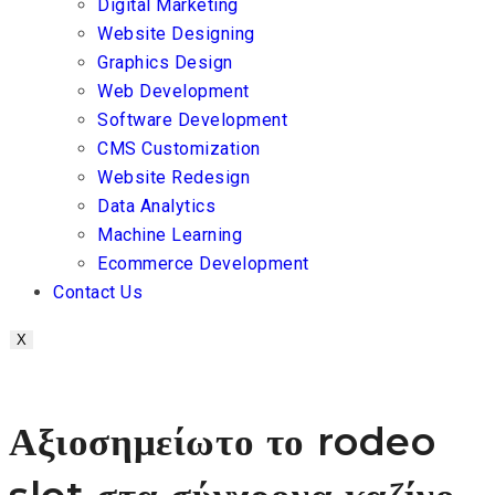
Digital Marketing
Website Designing
Graphics Design
Web Development
Software Development
CMS Customization
Website Redesign
Data Analytics
Machine Learning
Ecommerce Development
Contact Us
X
Αξιοσημείωτο το rodeo