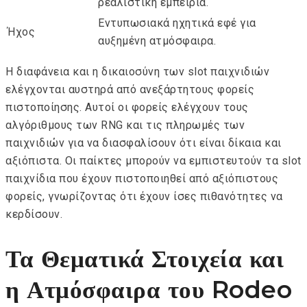
ρεαλιστική εμπειρία.
Εντυπωσιακά ηχητικά εφέ για
Ήχος
αυξημένη ατμόσφαιρα.
Η διαφάνεια και η δικαιοσύνη των slot παιχνιδιών
ελέγχονται αυστηρά από ανεξάρτητους φορείς
πιστοποίησης. Αυτοί οι φορείς ελέγχουν τους
αλγόριθμους των RNG και τις πληρωμές των
παιχνιδιών για να διασφαλίσουν ότι είναι δίκαια και
αξιόπιστα. Οι παίκτες μπορούν να εμπιστευτούν τα slot
παιχνίδια που έχουν πιστοποιηθεί από αξιόπιστους
φορείς, γνωρίζοντας ότι έχουν ίσες πιθανότητες να
κερδίσουν.
Τα Θεματικά Στοιχεία και
η Ατμόσφαιρα του Rodeo