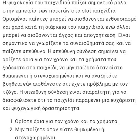
Η ψυχολογία του παιχνιδιού παίζει σημαντικό ρόλο
στην εμπειρία των παικτών στα slot παιχνίδια.
Ορισμένοι παίκτες μπορεί να αισθάνονται ενθουσιασμό
και χαρά κατά τη διάρκεια του παιχνιδιού, ενώ άλλοι
μπορεί να αισθάνονται άγχος και απογοήτευση. Είναι
σημαντικό να γνωρίζετε τα συναισθήματά σας και να
παίζετε υπεύθυνα. Η υπεύθυνη σύνδεση σημαίνει να
ορίζετε όρια για τον χρόνο και τα χρήματα που
ξοδεύετε στο παιχνίδι, να μην παίζετε όταν είστε
θυμωμένοι ή στενοχωρημένοι και να αναζητάτε
βοήθεια εάν αισθάνεστε ότι έχετε πρόβλημα με τον
τζόγο. Η υπεύθυνη σύνδεση είναι απαραίτητη για να
διασφαλίσετε ότι το παιχνίδι παραμένει μια ευχάριστη
και ψυχαγωγική δραστηριότητα.
Ορίστε όρια για τον χρόνο και τα χρήματα.
Μην παίζετε όταν είστε θυμωμένοι ή
στενοχωρημένοι.