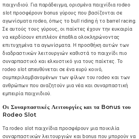
παιχνιδιού. Για παράδειγμα, ορισμένα παιχνίδια rodeo
slot προσφέρουν bonus γύρους που βασίζονται σε
αγωνίσματα rodeo, όπως το bull riding ή το barrel racing.
Σε αυτούς τους γύρους, οι παίκτες έχουν την ευκαιρία
να κερδίσουν επιπλέον έπαθλα ολοκληρώνοντας
επιτυχημένα τα αγωνίσματα. Η προσθήκη αυτών των
διαδραστικών λειτουργιών καθιστά το παιχνίδι πιο
συναρπαστικό και ελκυστικό για τους παίκτες. Το
rodeo slot απευθύνεται σε ένα ευρύ κοινό,
συμπεριλαμβανομένων των φίλων του rodeo και των
ανθρώπων που αναζητούν μια νέα και συναρπαστική
εμπειρία παιχνιδιού.
Οι Συναρπαστικές Λειτουργίες και τα Bonus του
Rodeo Slot
Τα rodeo slot παιχνίδια προσφέρουν μια ποικιλία
συναρπαστικών λειτουργιών και bonus που μπορούν να