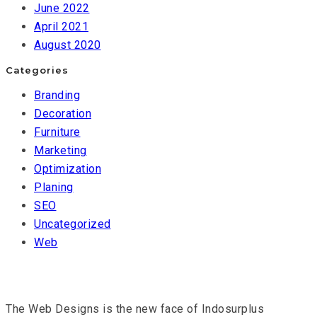
June 2022
April 2021
August 2020
Categories
Branding
Decoration
Furniture
Marketing
Optimization
Planing
SEO
Uncategorized
Web
The Web Designs is the new face of Indosurplus