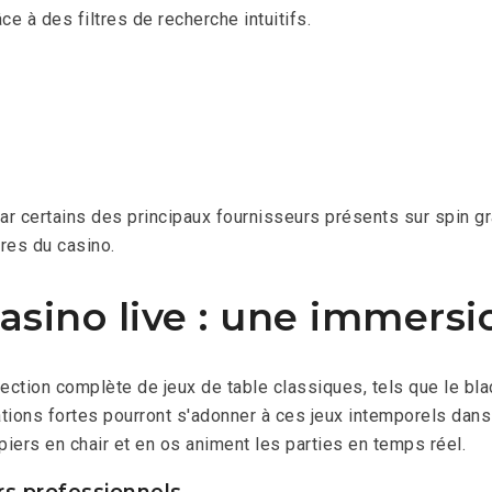
e à des filtres de recherche intuitifs.
 certains des principaux fournisseurs présents sur spin gra
ères du casino.
casino live : une immersi
ion complète de jeux de table classiques, tels que le blackj
ions fortes pourront s'adonner à ces jeux intemporels dans 
piers en chair et en os animent les parties en temps réel.