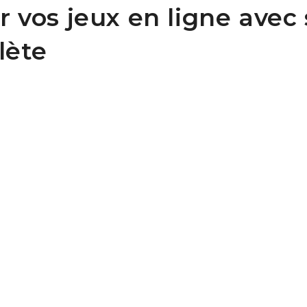
ur vos jeux en ligne avec
lète