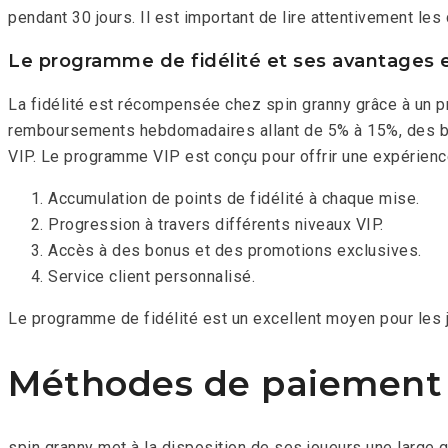
pendant 30 jours. Il est important de lire attentivement les
Le programme de fidélité et ses avantages e
La fidélité est récompensée chez spin granny grâce à un p
remboursements hebdomadaires allant de 5% à 15%, des bo
VIP. Le programme VIP est conçu pour offrir une expérience
Accumulation de points de fidélité à chaque mise.
Progression à travers différents niveaux VIP.
Accès à des bonus et des promotions exclusives.
Service client personnalisé.
Le programme de fidélité est un excellent moyen pour les j
Méthodes de paiement s
spin granny met à la disposition de ses joueurs une larg