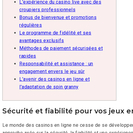
L'expérience du casino live avec des
croupiers professionnels
Bonus de bienvenue et promotions
régulières
Le programme de fidélité et ses
avantages exclusifs
Méthodes de paiement sécurisées et
rapides
Responsabilité et assistance : un
engagement envers le jeu sûr
L'avenir des casinos en ligne et
l'adaptation de spin granny
Sécurité et fiabilité pour vos jeux
Le monde des casinos en ligne ne cesse de se développer, 
approche axée sur la sécurité, la fiabilité et une expérience