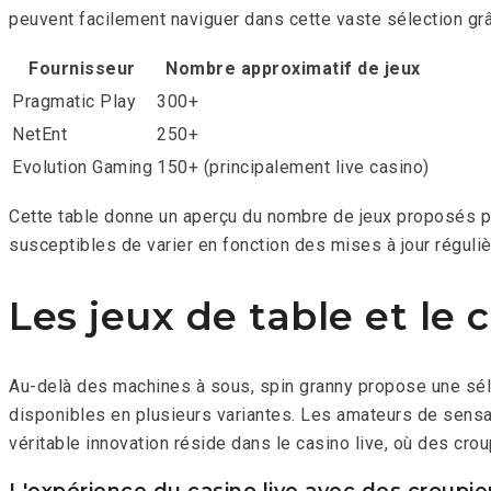
peuvent facilement naviguer dans cette vaste sélection grâc
Fournisseur
Nombre approximatif de jeux
Pragmatic Play
300+
NetEnt
250+
Evolution Gaming
150+ (principalement live casino)
Cette table donne un aperçu du nombre de jeux proposés par
susceptibles de varier en fonction des mises à jour réguli
Les jeux de table et le 
Au-delà des machines à sous, spin granny propose une sélect
disponibles en plusieurs variantes. Les amateurs de sensat
véritable innovation réside dans le casino live, où des crou