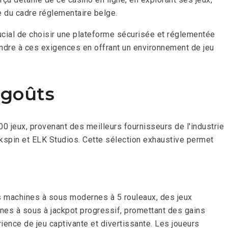
 du cadre réglementaire belge.
crucial de choisir une plateforme sécurisée et réglementée
ndre à ces exigences en offrant un environnement de jeu
 goûts
0 jeux, provenant des meilleurs fournisseurs de l'industrie
ckspin et ELK Studios. Cette sélection exhaustive permet
es machines à sous modernes à 5 rouleaux, des jeux
es à sous à jackpot progressif, promettant des gains
ence de jeu captivante et divertissante. Les joueurs