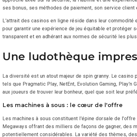
ses bonus, ses méthodes de paiement, son service client e
L'attrait des casinos en ligne réside dans leur commodité e
pour garantir une expérience de jeu équitable et protéger 
transparent et en adhérant aux normes de sécurité les plus 
Une ludothèque impress
La diversité est un atout majeur de spin granny. Le casino
tels que Pragmatic Play, NetEnt, Evolution Gaming, Play'n 
aux joueurs de trouver leur bonheur, quel que soit leur préf
Les machines à sous : le cœur de l'offre
Les machines à sous constituent l'épine dorsale de l'offre
Megaways offrant des milliers de façons de gagner, des m
potentiellement considérables. La variété des thèmes, des 