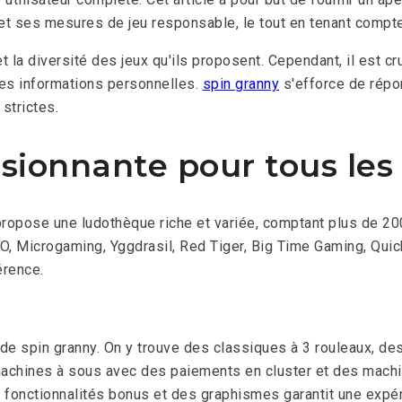
t ses mesures de jeu responsable, le tout en tenant compte
t la diversité des jeux qu'ils proposent. Cependant, il est 
ses informations personnelles.
spin granny
s'efforce de répo
strictes.
ionnante pour tous les
 propose une ludothèque riche et variée, comptant plus de 200
GO, Microgaming, Yggdrasil, Red Tiger, Big Time Gaming, Qui
érence.
 de spin granny. On y trouve des classiques à 3 rouleaux, d
achines à sous avec des paiements en cluster et des machin
fonctionnalités bonus et des graphismes garantit une expéri