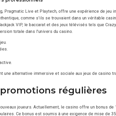
rs professionnels
ng, Pragmatic Live et Playtech, offre une expérience de jeu i
hentique, comme s'ils se trouvaient dans un véritable casino 
le blackjack VIP, le baccarat et des jeux télévisés tels que 
rsion totale dans l'univers du casino.
jeu.
ées.
active.
ant une alternative immersive et sociale aux jeux de casino tr
promotions régulières
nouveaux joueurs. Actuellement, le casino offre un bonus d
pulaires. Ce bonus est soumis à une exigence de mise de 35