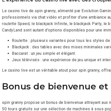
L'expérience du casino live avec des croupie
Le casino live de spin granny, alimenté par Evolution Gami
professionnels via chat vidéo et profiter d'une ambiance aut
roulette Speed, le blackjack Infinite, le blackjack Party, 
CandyLand sont autant d'options disponibles pour une imme
Roulette : plusieurs variantes pour tous les styles de 
Blackjack : des tables avec des mises minimales vari
Baccarat : un jeu simple et élégant.
Jeux télévisés : une expérience de jeu unique et inter
Le casino live est un véritable atout pour spin granny, offr
Bonus de bienvenue et 
spin granny propose un bonus de bienvenue attrayant aux 
50 tours gratuits sur une sélection de machines à sous po