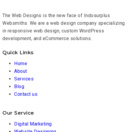
The Web Designs is the new face of Indosurplus
Websmiths. We are a web design company specializing
in responsive web design, custom WordPress
development, and eCommerce solutions.
Quick Links
Home
About
Services
Blog
Contact us
Our Service
Digital Marketing
Website Designing