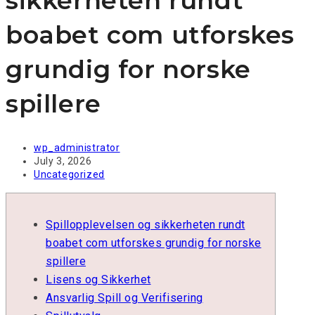
sikkerheten rundt
boabet com utforskes
grundig for norske
spillere
wp_administrator
July 3, 2026
Uncategorized
Spillopplevelsen og sikkerheten rundt
boabet com utforskes grundig for norske
spillere
Lisens og Sikkerhet
Ansvarlig Spill og Verifisering