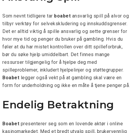
Som nevnt tidligere tar
boabet
ansvarlig spill på alvor og
tilbyr verktøy for selvekskludering og innskuddsgrenser.
Det er alltid viktig å spille ansvarlig og sette grenser for
hvor mye tid og penger du bruker på gambling. Hvis du
føler at du har mistet kontrollen over ditt spilleforbruk,
bør du søke hjelp umiddelbart. Det finnes mange
ressurser tilgjengelig for å hjelpe deg med
spilleproblemer, inkludert hjelpelinjer og støttegrupper.
Boabet
legger også vekt på at gambling skal være en
form for underholdning og ikke en måte å tjene penger på.
Endelig Betraktning
Boabet
presenterer seg som en lovende aktør i online
kasinomarkedet. Med et bredt utvalg spill, brukervennlig