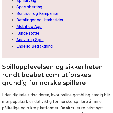
Spillutvalg
Sportsbetting
Bonuser og Kampanjer
Betalinger og Uttakstider
Mobil og App
Kundestøtte
Ansvarlig Spill
Endelig Betraktning
Spillopplevelsen og sikkerheten
rundt boabet com utforskes
grundig for norske spillere
I den digitale tidsalderen, hvor online gambling stadig blir
mer populært, er det viktig for norske spillere å finne
pålitelige og sikre plattformer.
Boabet
, et relativt nytt