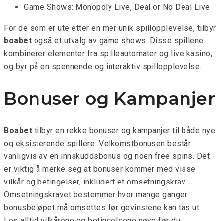
Game Shows: Monopoly Live, Deal or No Deal Live
For de som er ute etter en mer unik spillopplevelse, tilbyr
boabet
også et utvalg av game shows. Disse spillene
kombinerer elementer fra spilleautomater og live kasino,
og byr på en spennende og interaktiv spillopplevelse.
Bonuser og Kampanjer
Boabet
tilbyr en rekke bonuser og kampanjer til både nye
og eksisterende spillere. Velkomstbonusen består
vanligvis av en innskuddsbonus og noen free spins. Det
er viktig å merke seg at bonuser kommer med visse
vilkår og betingelser, inkludert et omsetningskrav.
Omsetningskravet bestemmer hvor mange ganger
bonusbeløpet må omsettes før gevinstene kan tas ut.
Les alltid vilkårene og betingelsene nøye før du