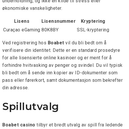
underholdning, og ikke en kilde til stress eller
økonomiske vanskeligheter.
Lisens
Lisensnummer
Kryptering
Curaçao eGaming
80K8BY
SSL-kryptering
Ved registrering hos
Boabet
vil du bli bedt om å
verifisere din identitet. Dette er en standard prosedyre
for alle lisensierte online kasinoer og er ment for å
forhindre hvitvasking av penger og svindel. Du vil typisk
bli bedt om å sende inn kopier av ID-dokumenter som
pass eller førerkort, samt dokumentasjon som bekrefter
din adresse.
Spillutvalg
Boabet casino
tilbyr et bredt utvalg av spill fra ledende