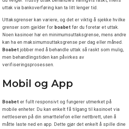
du velger. Trustly uttak behandles vanligvis raskt, mens
uttak via bankoverføring kan ta litt lenger tid.
Uttaksgrenser kan variere, og det er viktig å sjekke hvilke
grenser som gjelder for
boabet
før du foretar et uttak.
Noen kasinoer har en minimumsuttaksgrense, mens andre
kan ha en maksimumsuttaksgrense per dag eller måned.
Boabet
jobber med å behandle uttak så raskt som mulig,
men behandlingstiden kan påvirkes av
verifiseringsprosessen.
Mobil og App
Boabet
er fullt responsivt og fungerer utmerket på
mobile enheter. Du kan enkelt få tilgang til kasinoet via
nettleseren på din smarttelefon eller nettbrett, uten å
måtte laste ned en app. Dette gjør det enkelt å spille dine