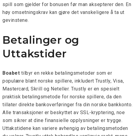
spill som gjelder for bonusen før man aksepterer den. En
høy omsetningskrav kan gjøre det vanskeligere å ta ut
gevinstene.
Betalinger og
Uttakstider
Boabet
tilbyr en rekke betalingsmetoder som er
populære blant norske spillere, inkludert Trustly, Visa,
Mastercard, Skrill og Neteller. Trustly er en spesielt
praktisk betalingsmetode for norske spillere, da den
tillater direkte bankoverføringer fra din norske bankkonto.
Alle transaksjoner er beskyttet av SSL-kryptering, noe
som sikrer at dine finansielle opplysninger er trygge.
Uttakstidene kan variere avhengig av betalingsmetoden