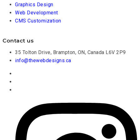
Graphics Design
Web Development
CMS Customization
Contact us
35 Tolton Drive, Brampton, ON, Canada L6V 2P9
info@thewebdesigns.ca