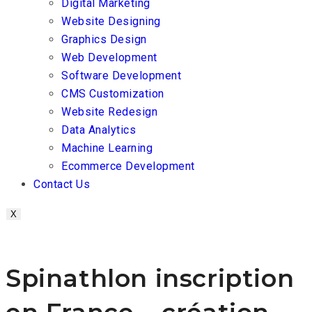
Digital Marketing
Website Designing
Graphics Design
Web Development
Software Development
CMS Customization
Website Redesign
Data Analytics
Machine Learning
Ecommerce Development
Contact Us
X
Spinathlon inscription