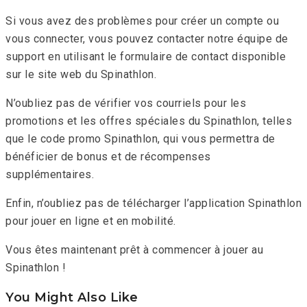
Si vous avez des problèmes pour créer un compte ou
vous connecter, vous pouvez contacter notre équipe de
support en utilisant le formulaire de contact disponible
sur le site web du Spinathlon.
N’oubliez pas de vérifier vos courriels pour les
promotions et les offres spéciales du Spinathlon, telles
que le code promo Spinathlon, qui vous permettra de
bénéficier de bonus et de récompenses
supplémentaires.
Enfin, n’oubliez pas de télécharger l’application Spinathlon
pour jouer en ligne et en mobilité.
Vous êtes maintenant prêt à commencer à jouer au
Spinathlon !
You Might Also Like