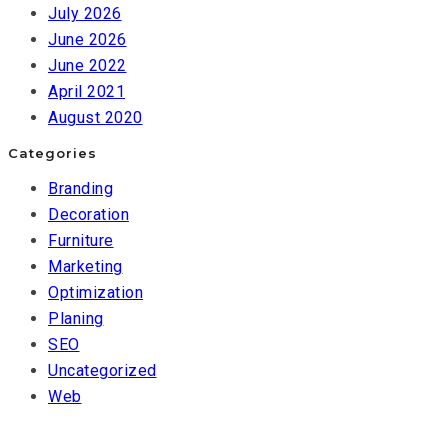
July 2026
June 2026
June 2022
April 2021
August 2020
Categories
Branding
Decoration
Furniture
Marketing
Optimization
Planing
SEO
Uncategorized
Web