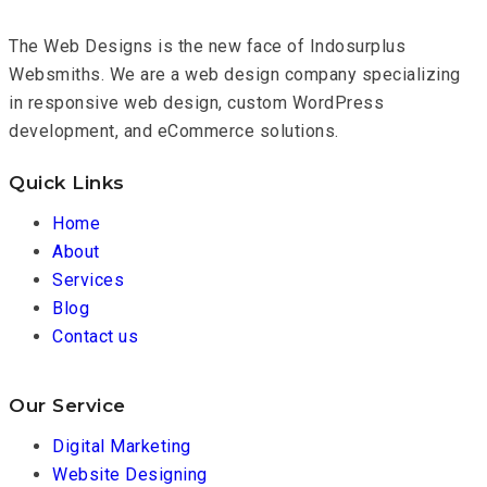
The Web Designs is the new face of Indosurplus
Websmiths. We are a web design company specializing
in responsive web design, custom WordPress
development, and eCommerce solutions.
Quick Links
Home
About
Services
Blog
Contact us
Our Service
Digital Marketing
Website Designing