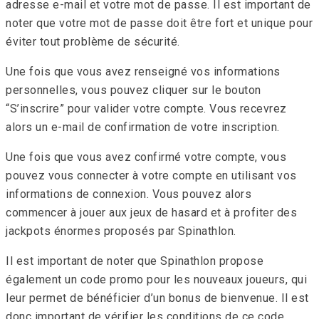
adresse e-mail et votre mot de passe. Il est important de
noter que votre mot de passe doit être fort et unique pour
éviter tout problème de sécurité.
Une fois que vous avez renseigné vos informations
personnelles, vous pouvez cliquer sur le bouton
“S’inscrire” pour valider votre compte. Vous recevrez
alors un e-mail de confirmation de votre inscription.
Une fois que vous avez confirmé votre compte, vous
pouvez vous connecter à votre compte en utilisant vos
informations de connexion. Vous pouvez alors
commencer à jouer aux jeux de hasard et à profiter des
jackpots énormes proposés par Spinathlon.
Il est important de noter que Spinathlon propose
également un code promo pour les nouveaux joueurs, qui
leur permet de bénéficier d’un bonus de bienvenue. Il est
donc important de vérifier les conditions de ce code