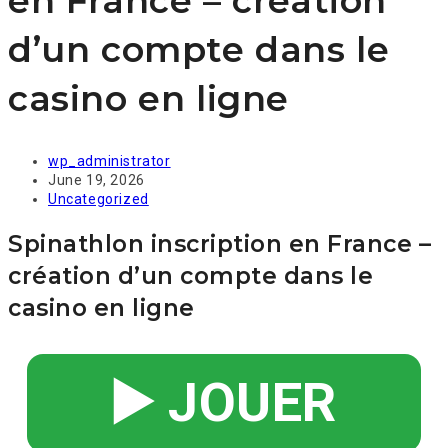
en France – création
d’un compte dans le
casino en ligne
wp_administrator
June 19, 2026
Uncategorized
Spinathlon inscription en France –
création d’un compte dans le
casino en ligne
▶️ JOUER