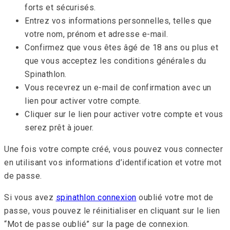
forts et sécurisés.
Entrez vos informations personnelles, telles que
votre nom, prénom et adresse e-mail.
Confirmez que vous êtes âgé de 18 ans ou plus et
que vous acceptez les conditions générales du
Spinathlon.
Vous recevrez un e-mail de confirmation avec un
lien pour activer votre compte.
Cliquer sur le lien pour activer votre compte et vous
serez prêt à jouer.
Une fois votre compte créé, vous pouvez vous connecter
en utilisant vos informations d’identification et votre mot
de passe.
Si vous avez
spinathlon connexion
oublié votre mot de
passe, vous pouvez le réinitialiser en cliquant sur le lien
“Mot de passe oublié” sur la page de connexion.