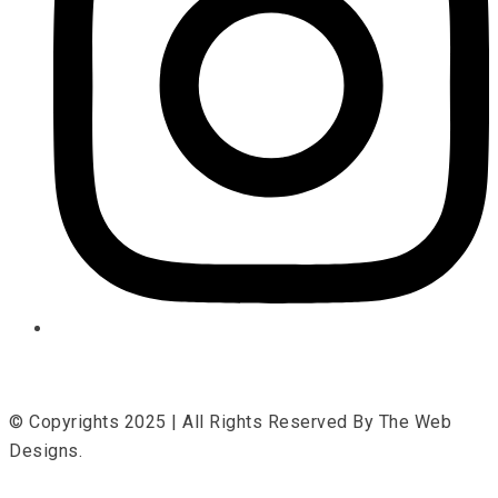
© Copyrights 2025 | All Rights Reserved By The Web
Designs.