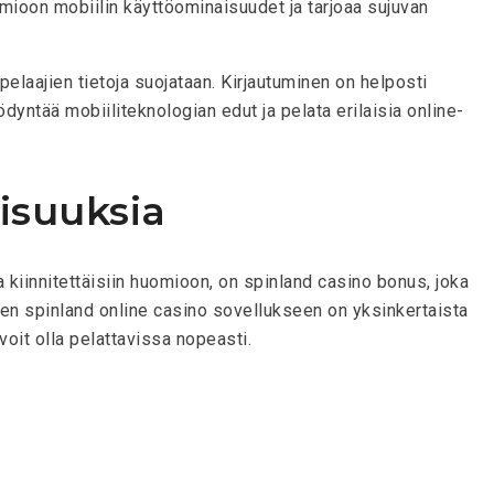
 huomioon mobiilin käyttöominaisuudet ja tarjoaa sujuvan
pelaajien tietoja suojataan. Kirjautuminen on helposti
yödyntää mobiiliteknologian edut ja pelata erilaisia online-
isuuksia
kiinnitettäisiin huomioon, on spinland casino bonus, joka
minen spinland online casino sovellukseen on yksinkertaista
voit olla pelattavissa nopeasti.