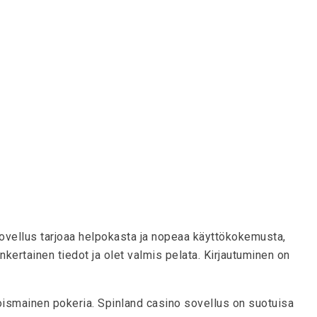
vellus tarjoaa helpokasta ja nopeaa käyttökokemusta,
nkertainen tiedot ja olet valmis pelata. Kirjautuminen on
hjoismainen pokeria. Spinland casino sovellus on suotuisa