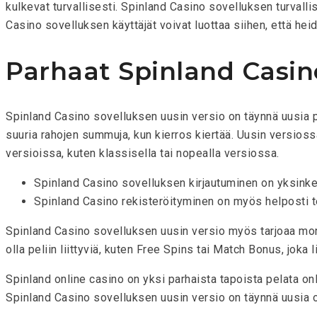
kulkevat turvallisesti. Spinland Casino sovelluksen turvalli
Casino sovelluksen käyttäjät voivat luottaa siihen, että heidä
Parhaat Spinland Casino
Spinland Casino sovelluksen uusin versio on täynnä uusia pel
suuria rahojen summuja, kun kierros kiertää. Uusin versiossa 
versioissa, kuten klassisella tai nopealla versiossa.
Spinland Casino sovelluksen kirjautuminen on yksinkert
Spinland Casino rekisteröityminen on myös helposti teh
Spinland Casino sovelluksen uusin versio myös tarjoaa moni
olla peliin liittyviä, kuten Free Spins tai Match Bonus, joka 
Spinland online casino on yksi parhaista tapoista pelata onl
Spinland Casino sovelluksen uusin versio on täynnä uusia 