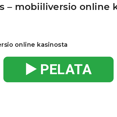
s – mobiiliversio online 
ersio online kasinosta
▶️ PELATA