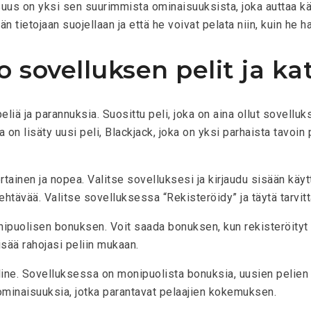
suus on yksi sen suurimmista ominaisuuksista, joka auttaa käy
n tietojaan suojellaan ja että he voivat pelata niin, kuin he h
 sovelluksen pelit ja ka
iä ja parannuksia. Suosittu peli, joka on aina ollut sovelluk
on lisäty uusi peli, Blackjack, joka on yksi parhaista tavoin p
ainen ja nopea. Valitse sovelluksesi ja kirjaudu sisään käyt
tävää. Valitse sovelluksessa “Rekisteröidy” ja täytä tarvitt
puolisen bonuksen. Voit saada bonuksen, kun rekisteröityt so
lisää rahojasi peliin mukaan.
ine. Sovelluksessa on monipuolista bonuksia, uusien pelien ja
ominaisuuksia, jotka parantavat pelaajien kokemuksen.