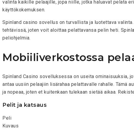
valinta kaikille pelaajille, jopa niille, jotka haluavat pelat
käyttökokemuksen.
Spinland casino sovellus on turvallista ja luotettava valinta
tehtävissä, joten voit aloittaa pelattavansa pelin heti. Spinl
peliohjelmia.
Mobiiliverkostossa pela
Spinland Casino sovelluksessa on useita ominaisuuksia, jot
antaa uusiin pelaajiin lisärahaa pelattavalle rahalle. Tämä 
ja nopeaa, joten et kuitenkaan tulekaan sietää aikaa. Rekis
Pelit ja katsaus
Peli
Kuvaus