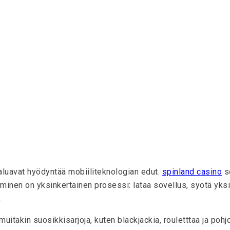
 haluavat hyödyntää mobiiliteknologian edut.
spinland casino
so
tyminen on yksinkertainen prosessi: lataa sovellus, syötä yksi
.
uitakin suosikkisarjoja, kuten blackjackia, rouletttaa ja po