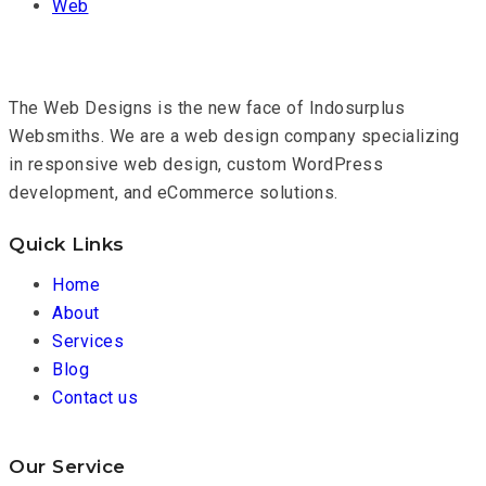
Web
The Web Designs is the new face of Indosurplus
Websmiths. We are a web design company specializing
in responsive web design, custom WordPress
development, and eCommerce solutions.
Quick Links
Home
About
Services
Blog
Contact us
Our Service