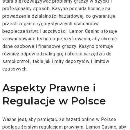
stara się rozwiązywać problemy graczy w szybki i
profesjonalny sposób. Kasyno posiada licencję na
prowadzenie działalności hazardowej, co gwarantuje
przestrzeganie rygorystycznych standardów
bezpieczeństwa i uczciwości. Lemon Casino stosuje
zaawansowane technologie szyfrowania, aby chronić
dane osobowe i finansowe graczy. Kasyno promuje
również odpowiedzialną grę i oferuje narzędzia do
samokontroli, takie jak limity depozytów i limitów
czasowych.
Aspekty Prawne i
Regulacje w Polsce
Ważne jest, aby pamiętać, że hazard online w Polsce
podlega ścisłym regulacjom prawnym. Lemon Casino, aby