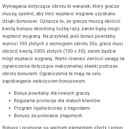
Wymagania dotyczące obrotu to warunek, który gracze
muszą spełnić, aby móc wypłacić wygrane uzyskane
dzięki bonusowi. Oznacza to, że gracze muszą obrócić
kwotą bonusu określoną liczbę razy, zanim będą mogli
wypłacić wygraną. Na przykład, jeśli bonus powitalny
wynosi 100 złotych z wymogiem obrotu 30x, gracz musi
obrócić kwotą 3000 złotych (100 x 30), zanim będzie
mógł wypłacić wygraną. Warto również zwrócić uwagę na
ograniczenia dotyczące maksymalnej stawki podczas
obrotu bonusem. Ograniczenia te mają na celu
zapobieganie nadużyciom bonusowym.
Bonus powitalny dla nowych graczy.
Regularne promocje dla stałych klientów.
Program lojalnościowy z nagrodami.
Bonusy za polecanie znajomych.
Bonusy i promocje są ważnym elementem oferty Lemon