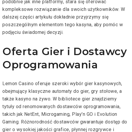
podobnie jak inne platformy, stara się oferować
kompleksowe rozwiązanie dla swoich użytkowników. W
dalszej części artykułu dokładnie przyjrzymy się
poszczególnym elementom tego kasyna, aby pomóc w
podjęciu świadomej decyzji.
Oferta Gier i Dostawcy
Oprogramowania
Lemon Casino oferuje szeroki wybór gier kasynowych,
obejmujący klasyczne automaty do gier, gry stołowe, a
także kasyno na żywo. W bibliotece gier znajdziemy
tytuły od renomowanych dostawców oprogramowania,
takich jak NetEnt, Microgaming, Play'n GO i Evolution
Gaming. Różnorodność dostawców gwarantuje dostęp do
gier o wysokiej jakości grafice, płynnej rozgrywce i