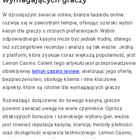
wymagających graczy
W dzisiejszym świecie online, branża hazardu online
rozwija się w zawrotnym tempie, oferując szeroki wybór
kasyn dla graczy o różnych preferencjach. Wybór
odpowiedniego kasyna może być jednak trudny, dlatego
też szczegółowe recenzje i analizy są tak ważne. Jedną
z platform, która zyskuje coraz większą popularność, jest
Lemon Casino. Celem tego artykułu jest przeprowadzenie
obiektywnej
lemon casino review
, analizując jego ofertę,
bezpieczeństwo, obsługę klienta i inne kluczowe
aspekty, które są istotne dla wymagających graczy.
Rozważając dołączenie do nowego kasyna, gracze
powinni zwracać uwagę na wiele czynników. Oprócz
atrakcyjnych bonusów i szerokiego wyboru gier, ważna
jest również reputacja kasyna, licencja, metody płatności
oraz dostępność wsparcia technicznego. Lemon Casino,