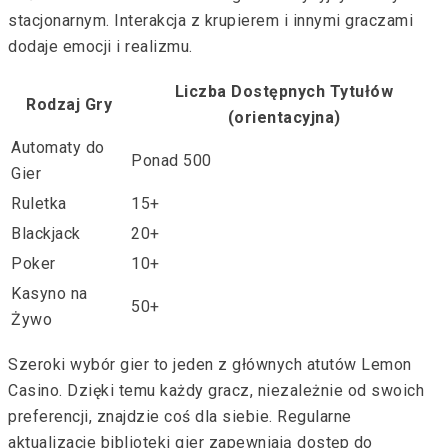
stacjonarnym. Interakcja z krupierem i innymi graczami
dodaje emocji i realizmu.
Liczba Dostępnych Tytułów
Rodzaj Gry
(orientacyjna)
Automaty do
Ponad 500
Gier
Ruletka
15+
Blackjack
20+
Poker
10+
Kasyno na
50+
Żywo
Szeroki wybór gier to jeden z głównych atutów Lemon
Casino. Dzięki temu każdy gracz, niezależnie od swoich
preferencji, znajdzie coś dla siebie. Regularne
aktualizacje biblioteki gier zapewniają dostęp do