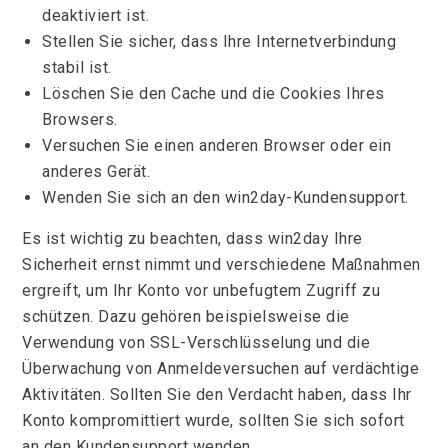
deaktiviert ist.
Stellen Sie sicher, dass Ihre Internetverbindung
stabil ist.
Löschen Sie den Cache und die Cookies Ihres
Browsers.
Versuchen Sie einen anderen Browser oder ein
anderes Gerät.
Wenden Sie sich an den win2day-Kundensupport.
Es ist wichtig zu beachten, dass win2day Ihre
Sicherheit ernst nimmt und verschiedene Maßnahmen
ergreift, um Ihr Konto vor unbefugtem Zugriff zu
schützen. Dazu gehören beispielsweise die
Verwendung von SSL-Verschlüsselung und die
Überwachung von Anmeldeversuchen auf verdächtige
Aktivitäten. Sollten Sie den Verdacht haben, dass Ihr
Konto kompromittiert wurde, sollten Sie sich sofort
an den Kundensupport wenden.