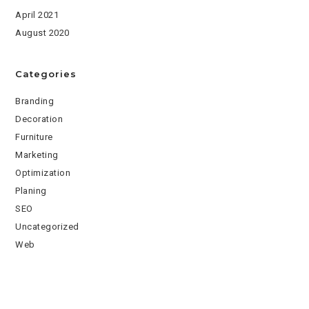
April 2021
August 2020
Categories
Branding
Decoration
Furniture
Marketing
Optimization
Planing
SEO
Uncategorized
Web