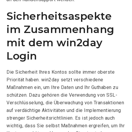
Sicherheitsaspekte
im Zusammenhang
mit dem win2day
Login
Die Sicherheit Ihres Kontos sollte immer oberste
Priorität haben. win2day setzt verschiedene
Maßnahmen ein, um Ihre Daten und Ihr Guthaben zu
schützen. Dazu gehören die Verwendung von SSL-
Verschlüsselung, die Überwachung von Transaktionen
auf verdächtige Aktivitäten und die Implementierung
strenger Sicherheitsrichtlinien. Es ist jedoch auch
wichtig, dass Sie selbst Maßnahmen ergreifen, um Ihr