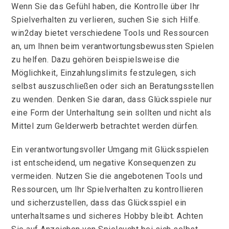
Wenn Sie das Gefühl haben, die Kontrolle über Ihr
Spielverhalten zu verlieren, suchen Sie sich Hilfe.
win2day bietet verschiedene Tools und Ressourcen
an, um Ihnen beim verantwortungsbewussten Spielen
zu helfen. Dazu gehören beispielsweise die
Möglichkeit, Einzahlungslimits festzulegen, sich
selbst auszuschließen oder sich an Beratungsstellen
zu wenden. Denken Sie daran, dass Glücksspiele nur
eine Form der Unterhaltung sein sollten und nicht als
Mittel zum Gelderwerb betrachtet werden dürfen.
Ein verantwortungsvoller Umgang mit Glücksspielen
ist entscheidend, um negative Konsequenzen zu
vermeiden. Nutzen Sie die angebotenen Tools und
Ressourcen, um Ihr Spielverhalten zu kontrollieren
und sicherzustellen, dass das Glücksspiel ein
unterhaltsames und sicheres Hobby bleibt. Achten