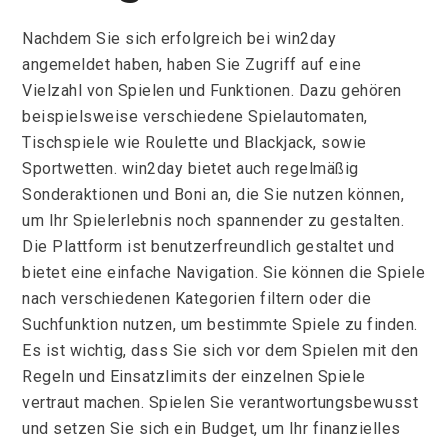
Nachdem Sie sich erfolgreich bei win2day
angemeldet haben, haben Sie Zugriff auf eine
Vielzahl von Spielen und Funktionen. Dazu gehören
beispielsweise verschiedene Spielautomaten,
Tischspiele wie Roulette und Blackjack, sowie
Sportwetten. win2day bietet auch regelmäßig
Sonderaktionen und Boni an, die Sie nutzen können,
um Ihr Spielerlebnis noch spannender zu gestalten.
Die Plattform ist benutzerfreundlich gestaltet und
bietet eine einfache Navigation. Sie können die Spiele
nach verschiedenen Kategorien filtern oder die
Suchfunktion nutzen, um bestimmte Spiele zu finden.
Es ist wichtig, dass Sie sich vor dem Spielen mit den
Regeln und Einsatzlimits der einzelnen Spiele
vertraut machen. Spielen Sie verantwortungsbewusst
und setzen Sie sich ein Budget, um Ihr finanzielles