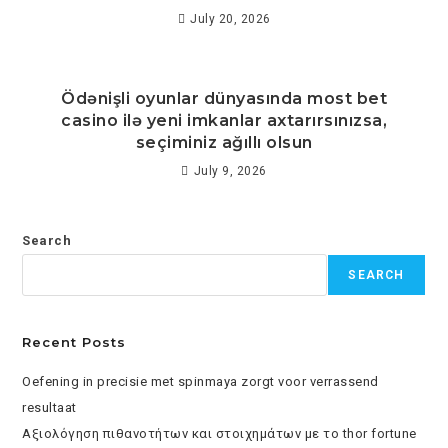
July 20, 2026
Ödənişli oyunlar dünyasında most bet
casino ilə yeni imkanlar axtarırsınızsa,
seçiminiz ağıllı olsun
July 9, 2026
Search
SEARCH
Recent Posts
Oefening in precisie met spinmaya zorgt voor verrassend
resultaat
Αξιολόγηση πιθανοτήτων και στοιχημάτων με το thor fortune