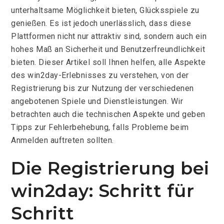
unterhaltsame Möglichkeit bieten, Glücksspiele zu
genießen. Es ist jedoch unerlässlich, dass diese
Plattformen nicht nur attraktiv sind, sondern auch ein
hohes Maß an Sicherheit und Benutzerfreundlichkeit
bieten. Dieser Artikel soll Ihnen helfen, alle Aspekte
des win2day-Erlebnisses zu verstehen, von der
Registrierung bis zur Nutzung der verschiedenen
angebotenen Spiele und Dienstleistungen. Wir
betrachten auch die technischen Aspekte und geben
Tipps zur Fehlerbehebung, falls Probleme beim
Anmelden auftreten sollten.
Die Registrierung bei
win2day: Schritt für
Schritt