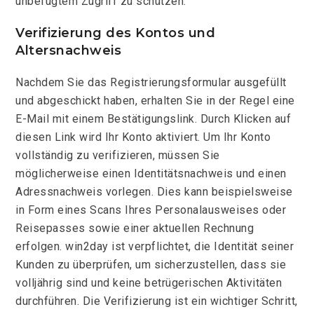
unbefugtem Zugriff zu schützen.
Verifizierung des Kontos und
Altersnachweis
Nachdem Sie das Registrierungsformular ausgefüllt
und abgeschickt haben, erhalten Sie in der Regel eine
E-Mail mit einem Bestätigungslink. Durch Klicken auf
diesen Link wird Ihr Konto aktiviert. Um Ihr Konto
vollständig zu verifizieren, müssen Sie
möglicherweise einen Identitätsnachweis und einen
Adressnachweis vorlegen. Dies kann beispielsweise
in Form eines Scans Ihres Personalausweises oder
Reisepasses sowie einer aktuellen Rechnung
erfolgen. win2day ist verpflichtet, die Identität seiner
Kunden zu überprüfen, um sicherzustellen, dass sie
volljährig sind und keine betrügerischen Aktivitäten
durchführen. Die Verifizierung ist ein wichtiger Schritt,