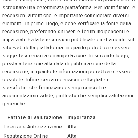
screditare una determinata piattaforma. Per identificare le
recensioni autentiche, è importante considerare diversi
elementi. In primo luogo, è bene verificare la fonte della
recensione, preferendo siti web e forum indipendenti e
imparziali. Evita le recensioni pubblicate direttamente sul
sito web della piattaforma, in quanto potrebbero essere
soggette a censura o manipolazione. In secondo luogo,
presta attenzione alla data di pubblicazione della
recensione, in quanto le informazioni potrebbero essere
obsolete. Infine, cerca recensioni dettagliate e
specifiche, che forniscano esempi concreti e
argomentazioni valide, piuttosto che semplici valutazioni
generiche.
Fattore di Valutazione
Importanza
Licenza e Autorizzazione
Alta
Reputazione Online
Alta