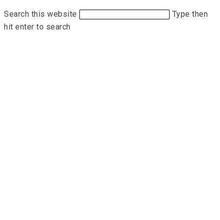
Search this website
Type then
hit enter to search