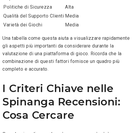
Politiche di Sicurezza
Alta
Qualità del Supporto Clienti
Media
Varietà dei Giochi
Media
Una tabella come questa aiuta a visualizzare rapidamente
gli aspetti più importanti da considerare durante la
valutazione di una piattaforma di gioco. Ricorda che la
combinazione di questi fattori fornisce un quadro più
completo e accurato.
I Criteri Chiave nelle
Spinanga Recensioni:
Cosa Cercare