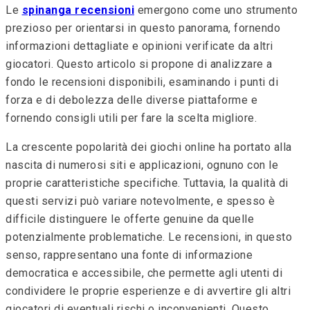
Le
spinanga recensioni
emergono come uno strumento
prezioso per orientarsi in questo panorama, fornendo
informazioni dettagliate e opinioni verificate da altri
giocatori. Questo articolo si propone di analizzare a
fondo le recensioni disponibili, esaminando i punti di
forza e di debolezza delle diverse piattaforme e
fornendo consigli utili per fare la scelta migliore.
La crescente popolarità dei giochi online ha portato alla
nascita di numerosi siti e applicazioni, ognuno con le
proprie caratteristiche specifiche. Tuttavia, la qualità di
questi servizi può variare notevolmente, e spesso è
difficile distinguere le offerte genuine da quelle
potenzialmente problematiche. Le recensioni, in questo
senso, rappresentano una fonte di informazione
democratica e accessibile, che permette agli utenti di
condividere le proprie esperienze e di avvertire gli altri
giocatori di eventuali rischi o inconvenienti. Questo