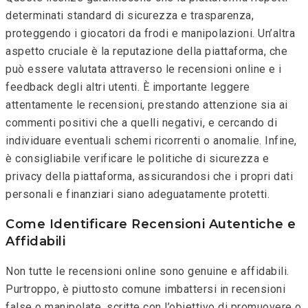
determinati standard di sicurezza e trasparenza,
proteggendo i giocatori da frodi e manipolazioni. Un’altra
aspetto cruciale è la reputazione della piattaforma, che
può essere valutata attraverso le recensioni online e i
feedback degli altri utenti. È importante leggere
attentamente le recensioni, prestando attenzione sia ai
commenti positivi che a quelli negativi, e cercando di
individuare eventuali schemi ricorrenti o anomalie. Infine,
è consigliabile verificare le politiche di sicurezza e
privacy della piattaforma, assicurandosi che i propri dati
personali e finanziari siano adeguatamente protetti.
Come Identificare Recensioni Autentiche e
Affidabili
Non tutte le recensioni online sono genuine e affidabili.
Purtroppo, è piuttosto comune imbattersi in recensioni
false o manipolate, scritte con l’obiettivo di promuovere o