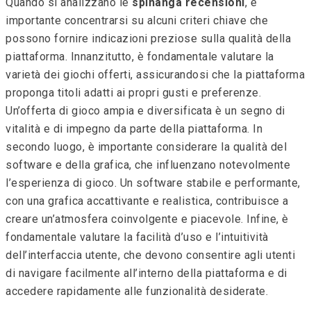
Quando si analizzano le
spinanga recensioni
, è
importante concentrarsi su alcuni criteri chiave che
possono fornire indicazioni preziose sulla qualità della
piattaforma. Innanzitutto, è fondamentale valutare la
varietà dei giochi offerti, assicurandosi che la piattaforma
proponga titoli adatti ai propri gusti e preferenze.
Un’offerta di gioco ampia e diversificata è un segno di
vitalità e di impegno da parte della piattaforma. In
secondo luogo, è importante considerare la qualità del
software e della grafica, che influenzano notevolmente
l’esperienza di gioco. Un software stabile e performante,
con una grafica accattivante e realistica, contribuisce a
creare un’atmosfera coinvolgente e piacevole. Infine, è
fondamentale valutare la facilità d’uso e l’intuitività
dell’interfaccia utente, che devono consentire agli utenti
di navigare facilmente all’interno della piattaforma e di
accedere rapidamente alle funzionalità desiderate.