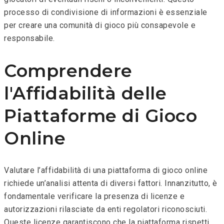
processo di condivisione di informazioni è essenziale
per creare una comunità di gioco più consapevole e
responsabile.
Comprendere
l'Affidabilità delle
Piattaforme di Gioco
Online
Valutare l’affidabilità di una piattaforma di gioco online
richiede un’analisi attenta di diversi fattori. Innanzitutto, è
fondamentale verificare la presenza di licenze e
autorizzazioni rilasciate da enti regolatori riconosciuti.
Queste licenze garantiscono che la piattaforma rispetti