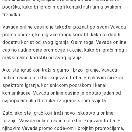
podršku, kako bi igrači mogli kontaktirati tim u svakom
trenutku.
Vavada online casino je također poznat po svom Vavada
promo code-u, koji igrače mogu koristiti kako bi dobili
dodatnu korist od svog igranja. Osim toga, Vavada online
casino nudi brojne promocije i akcije, kako bi igrači mogli
maksimalno koristiti od svog igranja.
Ako ste igrač koji traži sigurno i brzo igranje, Vavada
online casino je izbor koji vam treba. S njihovim širokim
spektrom igranja, korisničkom podrškom i kanali
komunikacije, Vavada online casino je postao jedan od
najpopularnijih izbornika za igrače širom svijeta.
Zato, ako ste igrač koji traži novo iskustvo u online
igranju, Vavada online casino je izbor koji vam treba. S
njihovim Vavada promo code-om i brojnim promocijama,