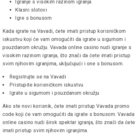
Igranje s visokim razinom igranja
Klasni slotovi
Igre s bonusom
Kada igrate na Vavadi, ćete imati pristup korisničkom
iskustvu koji će vam omogućiti da igrate u sigurnom i
pouzdanom okružju. Vavada online casino nudi igranje s
visokim razinom igranja, što znači da ćete imati pristup
svim njihovim igranjima, uključujući i one s bonusom.
Registrujte se na Vavadi
Pristupite korisničkom iskustvu
Igrate u sigurnom i pouzdanom okružju
Ako ste novi korisnik, ćete imati pristup Vavada promo
code koji će vam omogućiti da igrate s bonusom. Vavada
online casino nudi širok spektar igranja, što znači da ćete
imati pristup svim njihovim igranjima.