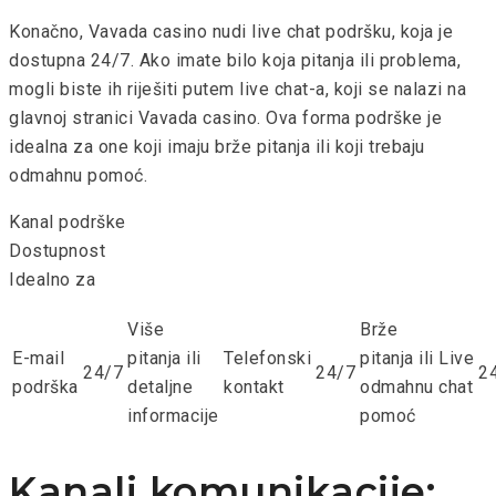
Konačno, Vavada casino nudi live chat podršku, koja je
dostupna 24/7. Ako imate bilo koja pitanja ili problema,
mogli biste ih riješiti putem live chat-a, koji se nalazi na
glavnoj stranici Vavada casino. Ova forma podrške je
idealna za one koji imaju brže pitanja ili koji trebaju
odmahnu pomoć.
Kanal podrške
Dostupnost
Idealno za
Više
Brže
E-mail
pitanja ili
Telefonski
pitanja ili
Live
24/7
24/7
2
podrška
detaljne
kontakt
odmahnu
chat
informacije
pomoć
Kanali komunikacije: