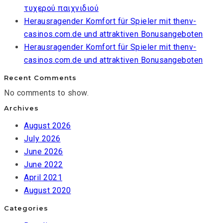
τυχερού παιχνιδιού
Herausragender Komfort für Spieler mit thenv-
casinos.com.de und attraktiven Bonusangeboten
Herausragender Komfort für Spieler mit thenv-
casinos.com.de und attraktiven Bonusangeboten
Recent Comments
No comments to show.
Archives
August 2026
July 2026
June 2026
June 2022
April 2021
August 2020
Categories