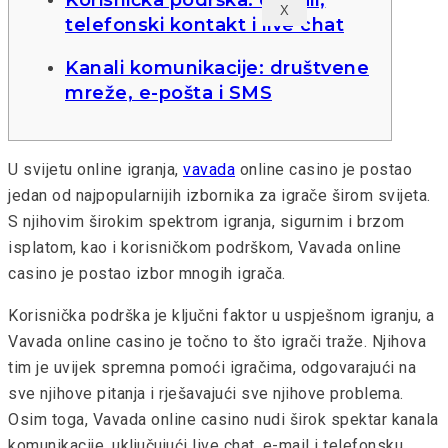
Korisnička podrška: e-mail,
X
telefonski kontakt i live chat
Kanali komunikacije: društvene
mreže, e-pošta i SMS
U svijetu online igranja,
vavada
online casino je postao
jedan od najpopularnijih izbornika za igrače širom svijeta.
S njihovim širokim spektrom igranja, sigurnim i brzom
isplatom, kao i korisničkom podrškom, Vavada online
casino je postao izbor mnogih igrača.
Korisnička podrška je ključni faktor u uspješnom igranju, a
Vavada online casino je točno to što igrači traže. Njihova
tim je uvijek spremna pomoći igračima, odgovarajući na
sve njihove pitanja i rješavajući sve njihove problema.
Osim toga, Vavada online casino nudi širok spektar kanala
komunikacije, uključujući live chat, e-mail i telefonsku