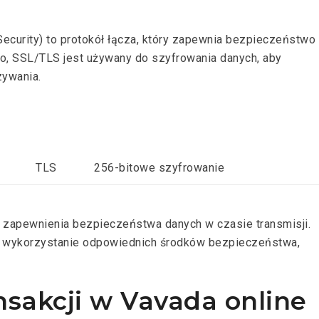
ecurity) to protokół łącza, który zapewnia bezpieczeństwo
no, SSL/TLS jest używany do szyfrowania danych, aby
zywania.
TLS
256-bitowe szyfrowanie
 zapewnienia bezpieczeństwa danych w czasie transmisji.
t wykorzystanie odpowiednich środków bezpieczeństwa,
sakcji w Vavada online