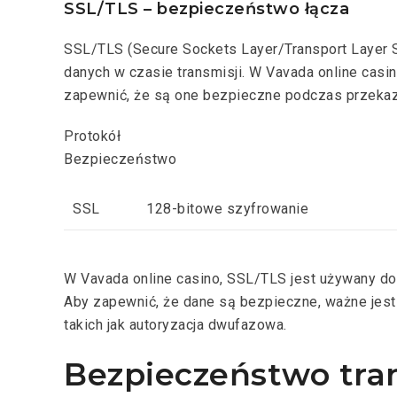
SSL/TLS – bezpieczeństwo łącza
SSL/TLS (Secure Sockets Layer/Transport Layer S
danych w czasie transmisji. W Vavada online casi
zapewnić, że są one bezpieczne podczas przeka
Protokół
Bezpieczeństwo
SSL
128-bitowe szyfrowanie
W Vavada online casino, SSL/TLS jest używany do
Aby zapewnić, że dane są bezpieczne, ważne jes
takich jak autoryzacja dwufazowa.
Bezpieczeństwo tran