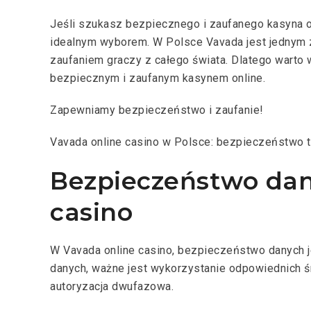
Jeśli szukasz bezpiecznego i zaufanego kasyna onl
idealnym wyborem. W Polsce Vavada jest jednym z 
zaufaniem graczy z całego świata. Dlatego warto 
bezpiecznym i zaufanym kasynem online.
Zapewniamy bezpieczeństwo i zaufanie!
Vavada online casino w Polsce: bezpieczeństwo t
Bezpieczeństwo dan
casino
W Vavada online casino, bezpieczeństwo danych 
danych, ważne jest wykorzystanie odpowiednich ś
autoryzacja dwufazowa.