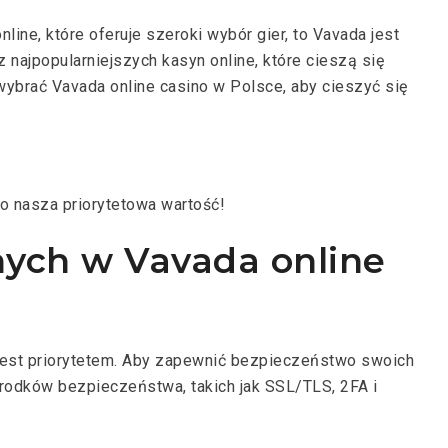
ine, które oferuje szeroki wybór gier, to Vavada jest
najpopularniejszych kasyn online, które cieszą się
wybrać Vavada online casino w Polsce, aby cieszyć się
o nasza priorytetowa wartość!
ych w Vavada online
jest priorytetem. Aby zapewnić bezpieczeństwo swoich
rodków bezpieczeństwa, takich jak SSL/TLS, 2FA i