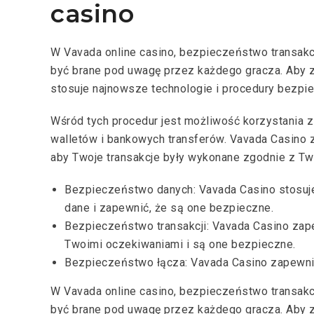
casino
W Vavada online casino, bezpieczeństwo transakcj
być brane pod uwagę przez każdego gracza. Aby 
stosuje najnowsze technologie i procedury bezpie
Wśród tych procedur jest możliwość korzystania z 
walletów i bankowych transferów. Vavada Casino 
aby Twoje transakcje były wykonane zgodnie z Tw
Bezpieczeństwo danych: Vavada Casino stosuje
dane i zapewnić, że są one bezpieczne.
Bezpieczeństwo transakcji: Vavada Casino zap
Twoimi oczekiwaniami i są one bezpieczne.
Bezpieczeństwo łącza: Vavada Casino zapewnia,
W Vavada online casino, bezpieczeństwo transakcj
być brane pod uwagę przez każdego gracza. Aby 