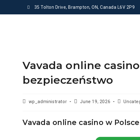
35 Tolton Drive, Brampton, ON, Canada L6V 2P9
Vavada online casino
bezpieczeństwo
wp_administrator
June 19, 2026
Uncate
Vavada online casino w Polsc