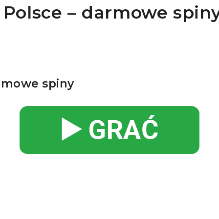
 Polsce – darmowe spin
armowe spiny
▶️ GRAĆ