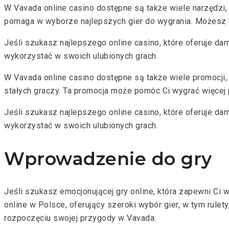
W Vavada online casino dostępne są także wiele narzędzi, 
pomaga w wyborze najlepszych gier do wygrania. Możesz t
Jeśli szukasz najlepszego online casino, które oferuje da
wykorzystać w swoich ulubionych grach.
W Vavada online casino dostępne są także wiele promocji,
stałych graczy. Ta promocja może pomóc Ci wygrać więcej
Jeśli szukasz najlepszego online casino, które oferuje da
wykorzystać w swoich ulubionych grach.
Wprowadzenie do gry
Jeśli szukasz emocjonującej gry online, która zapewni Ci 
online w Polsce, oferujący szeroki wybór gier, w tym rulet
rozpoczęciu swojej przygody w Vavada.