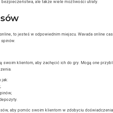
i bezpieczeństwa, ale także wiele możliwości utraty.
usów
nline, to jesteś w odpowiednim miejscu. Wavada online casi
 spinów.
ją swoim klientom, aby zachęcić ich do gry. Mogą one przyb
zenia.
 jak:
;
pinów;
depozyty.
usów, aby pomóc swoim klientom w zdobyciu doświadczenia