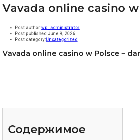
Vavada online casino w
Post author:
wp_administrator
Post published:
June 9, 2026
Post category:
Uncategorized
Vavada online casino w Polsce – d
Содержимое