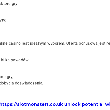
które gry.
yty;
line casino jest idealnym wyborem. Oferta bonusowa jest r
o kilka powodów:
;
óre gry;
zdobycia doświadczenia.
https://slotmonster1.co.uk unlock potential wi