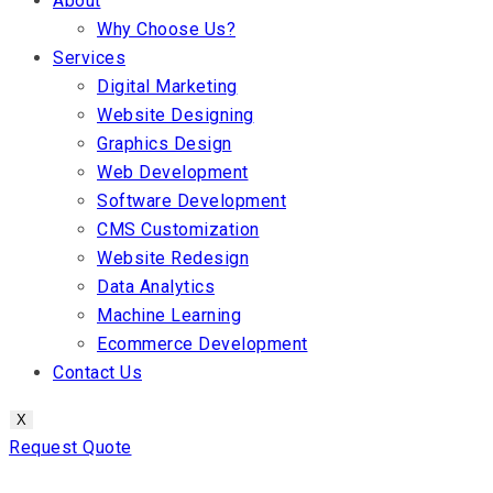
About
Why Choose Us?
Services
Digital Marketing
Website Designing
Graphics Design
Web Development
Software Development
CMS Customization
Website Redesign
Data Analytics
Machine Learning
Ecommerce Development
Contact Us
X
Request Quote