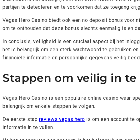
partijen te detecteren en te voorkomen dat ze toegang krijg
Vegas Hero Casino biedt ook een no deposit bonus voor nieu
om te onthouden dat deze bonus slechts eenmalig is en dat 
In conclusie, veiligheid is een cruciaal aspect bij het in
het is belangrijk om een sterk wachtwoord te gebruiken en o
financiële informatie en persoonlijke gegevens veilig besc
Stappen om veilig in te
Vegas Hero Casino is een populaire online casino waar spel
belangrijk om enkele stappen te volgen.
De eerste stap
reviews vegas hero
is om een account te o
informatie in te vullen.