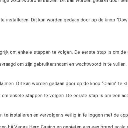
ilige wachtwoord te kiezen. Dit kan worden gedaan door een 
 installeren. Dit kan worden gedaan door op de knop “Downl
grijk om enkele stappen te volgen. De eerste stap is om de 
evraagd om zijn gebruikersnaam en wachtwoord in te vullen. 
aimen. Dit kan worden gedaan door op de knop “Claim” te kl
jk om enkele stappen te volgen. De eerste stap is om een ac
e installeren en vervolgens veilig in te loggen met de app
ggen bij Vegas Hero Casino en genieten van een breed scala 