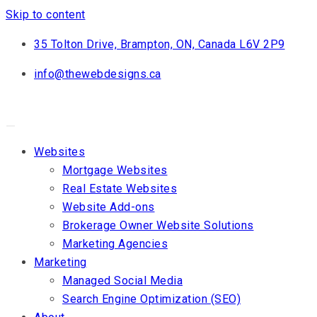
Skip to content
35 Tolton Drive, Brampton, ON, Canada L6V 2P9
info@thewebdesigns.ca
Websites
Mortgage Websites
Real Estate Websites
Website Add-ons
Brokerage Owner Website Solutions
Marketing Agencies
Marketing
Managed Social Media
Search Engine Optimization (SEO)