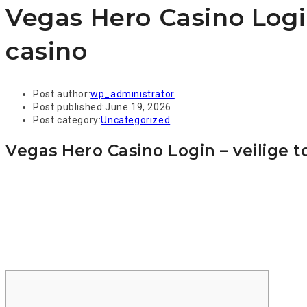
Vegas Hero Casino Login
casino
Post author:
wp_administrator
Post published:
June 19, 2026
Post category:
Uncategorized
Vegas Hero Casino Login – veilige t