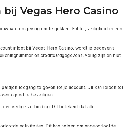
n bij Vegas Hero Casino
rouwbare omgeving om te gokken. Echter, veiligheid is een
ccount inlogt bij Vegas Hero Casino, wordt je gegevens
rekeningnummer en creditcardgegevens, veilig zijn en niet
partijen toegang te geven tot je account. Dit kan leiden tot
gevens goed te beveiligen.
en veilige verbinding. Dit betekent dat alle
orloofde activiteiten. Dit kan helpen om ongeoorloofde