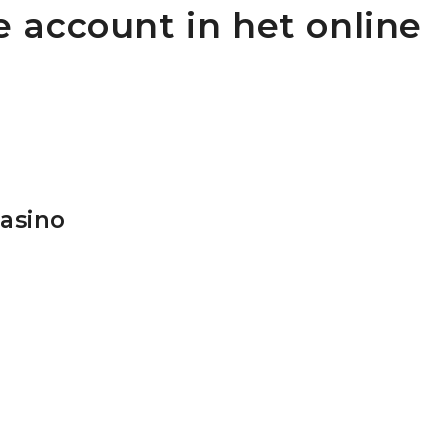
e account in het online
casino