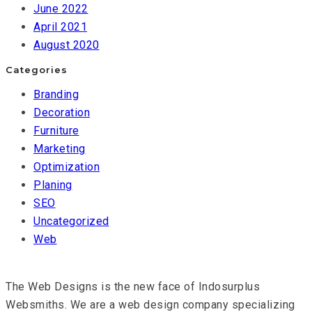
June 2022
April 2021
August 2020
Categories
Branding
Decoration
Furniture
Marketing
Optimization
Planing
SEO
Uncategorized
Web
The Web Designs is the new face of Indosurplus
Websmiths. We are a web design company specializing