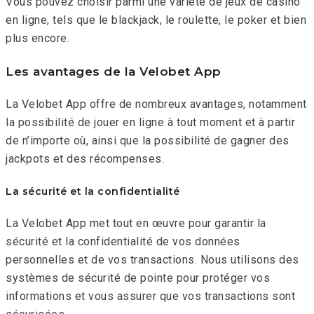
Vous pouvez choisir parmi une variété de jeux de casino
en ligne, tels que le blackjack, le roulette, le poker et bien
plus encore.
Les avantages de la Velobet App
La Velobet App offre de nombreux avantages, notamment
la possibilité de jouer en ligne à tout moment et à partir
de n’importe où, ainsi que la possibilité de gagner des
jackpots et des récompenses.
La sécurité et la confidentialité
La Velobet App met tout en œuvre pour garantir la
sécurité et la confidentialité de vos données
personnelles et de vos transactions. Nous utilisons des
systèmes de sécurité de pointe pour protéger vos
informations et vous assurer que vos transactions sont