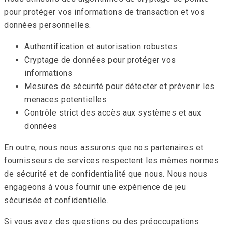
pour protéger vos informations de transaction et vos
données personnelles.
Authentification et autorisation robustes
Cryptage de données pour protéger vos
informations
Mesures de sécurité pour détecter et prévenir les
menaces potentielles
Contrôle strict des accès aux systèmes et aux
données
En outre, nous nous assurons que nos partenaires et
fournisseurs de services respectent les mêmes normes
de sécurité et de confidentialité que nous. Nous nous
engageons à vous fournir une expérience de jeu
sécurisée et confidentielle.
Si vous avez des questions ou des préoccupations