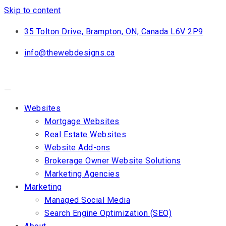
Skip to content
35 Tolton Drive, Brampton, ON, Canada L6V 2P9
info@thewebdesigns.ca
Websites
Mortgage Websites
Real Estate Websites
Website Add-ons
Brokerage Owner Website Solutions
Marketing Agencies
Marketing
Managed Social Media
Search Engine Optimization (SEO)