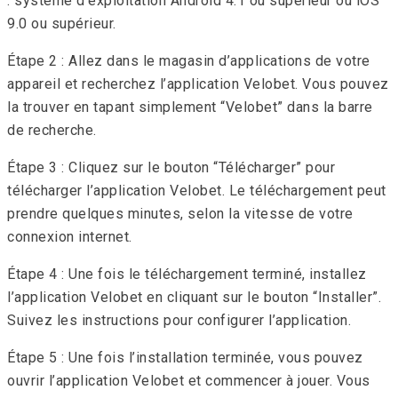
: système d’exploitation Android 4.1 ou supérieur ou iOS
9.0 ou supérieur.
Étape 2 : Allez dans le magasin d’applications de votre
appareil et recherchez l’application Velobet. Vous pouvez
la trouver en tapant simplement “Velobet” dans la barre
de recherche.
Étape 3 : Cliquez sur le bouton “Télécharger” pour
télécharger l’application Velobet. Le téléchargement peut
prendre quelques minutes, selon la vitesse de votre
connexion internet.
Étape 4 : Une fois le téléchargement terminé, installez
l’application Velobet en cliquant sur le bouton “Installer”.
Suivez les instructions pour configurer l’application.
Étape 5 : Une fois l’installation terminée, vous pouvez
ouvrir l’application Velobet et commencer à jouer. Vous