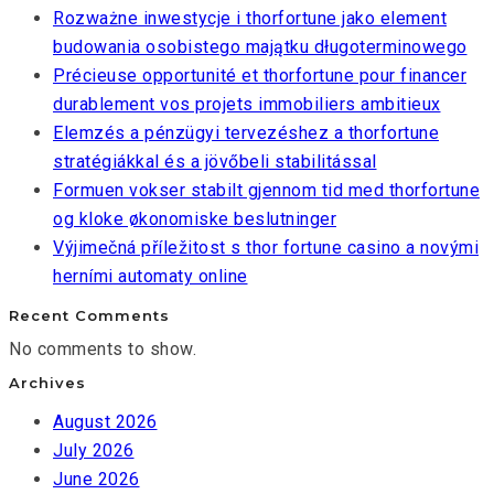
Rozważne inwestycje i thorfortune jako element
budowania osobistego majątku długoterminowego
Précieuse opportunité et thorfortune pour financer
durablement vos projets immobiliers ambitieux
Elemzés a pénzügyi tervezéshez a thorfortune
stratégiákkal és a jövőbeli stabilitással
Formuen vokser stabilt gjennom tid med thorfortune
og kloke økonomiske beslutninger
Výjimečná příležitost s thor fortune casino a novými
herními automaty online
Recent Comments
No comments to show.
Archives
August 2026
July 2026
June 2026