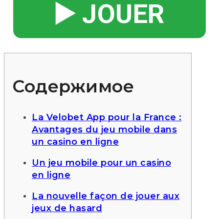
▶️ JOUER
Содержимое
La Velobet App pour la France :
Avantages du jeu mobile dans
un casino en ligne
Un jeu mobile pour un casino
en ligne
La nouvelle façon de jouer aux
jeux de hasard