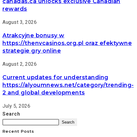
canadas.ca unlocks exclusive Canadian
rewards
August 3, 2026
Atrakcyjne bonusy w
https://thenvcasinos.org.pl oraz efektywne
strategie gry online
August 2, 2026
Current updates for understanding
https://alyoumnews.net/category/trending-
2 and global developments
July 5, 2026
Search
Search
Recent Posts