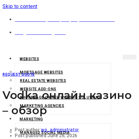
Skip to content
35 Tolton Drive, Brampton, ON, Canada L6V 2P9
info@thewebdesigns.ca
WEBSITES
MORTGAGE WEBSITES
REQUEST QUOTE
REAL ESTATE WEBSITES
WEBSITE ADD-ONS
Vodka онлайн казино
BROKERAGE OWNER WEBSITE SOLUTIONS
MARKETING AGENCIES
– обзор
MARKETING
Post author:
wp_administrator
MANAGED SOCIAL MEDIA
Post published:
June 26, 2026