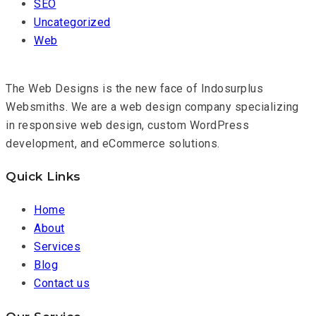
SEO
Uncategorized
Web
The Web Designs is the new face of Indosurplus
Websmiths. We are a web design company specializing
in responsive web design, custom WordPress
development, and eCommerce solutions.
Quick Links
Home
About
Services
Blog
Contact us