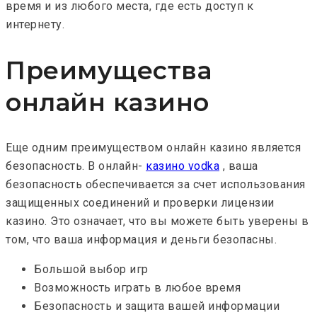
время и из любого места, где есть доступ к
интернету.
Преимущества
онлайн казино
Еще одним преимуществом онлайн казино является
безопасность. В онлайн-
казино vodka
, ваша
безопасность обеспечивается за счет использования
защищенных соединений и проверки лицензии
казино. Это означает, что вы можете быть уверены в
том, что ваша информация и деньги безопасны.
Большой выбор игр
Возможность играть в любое время
Безопасность и защита вашей информации