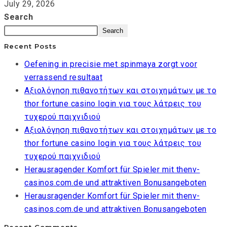
July 29, 2026
Search
Search
Recent Posts
Oefening in precisie met spinmaya zorgt voor
verrassend resultaat
Αξιολόγηση πιθανοτήτων και στοιχημάτων με το
thor fortune casino login για τους λάτρεις του
τυχερού παιχνιδιού
Αξιολόγηση πιθανοτήτων και στοιχημάτων με το
thor fortune casino login για τους λάτρεις του
τυχερού παιχνιδιού
Herausragender Komfort für Spieler mit thenv-
casinos.com.de und attraktiven Bonusangeboten
Herausragender Komfort für Spieler mit thenv-
casinos.com.de und attraktiven Bonusangeboten