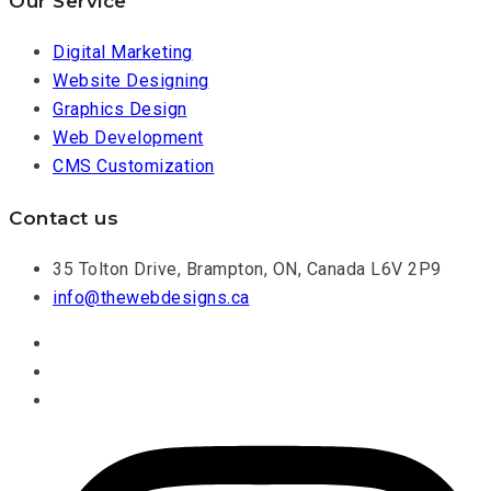
Our Service
Digital Marketing
Website Designing
Graphics Design
Web Development
CMS Customization
Contact us
35 Tolton Drive, Brampton, ON, Canada L6V 2P9
info@thewebdesigns.ca