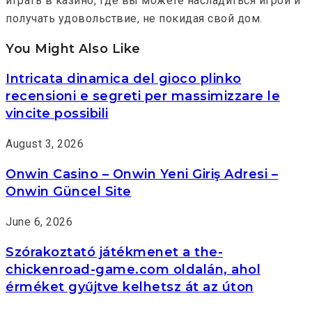
играть в казино, где вы можете насладиться игрой и
получать удовольствие, не покидая свой дом.
You Might Also Like
Intricata dinamica del gioco plinko
recensioni e segreti per massimizzare le
vincite possibili
August 3, 2026
Onwin Casino – Onwin Yeni Giriş Adresi –
Onwin Güncel Site
June 6, 2026
Szórakoztató játékmenet a the-
chickenroad-game.com oldalán, ahol
érméket gyűjtve kelhetsz át az úton