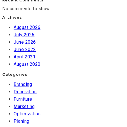
Recent Comments
No comments to show.
Archives
August 2026
July 2026
June 2026
June 2022
April 2021
August 2020
Categories
Branding
Decoration
Furniture
Marketing
Optimization
Planing