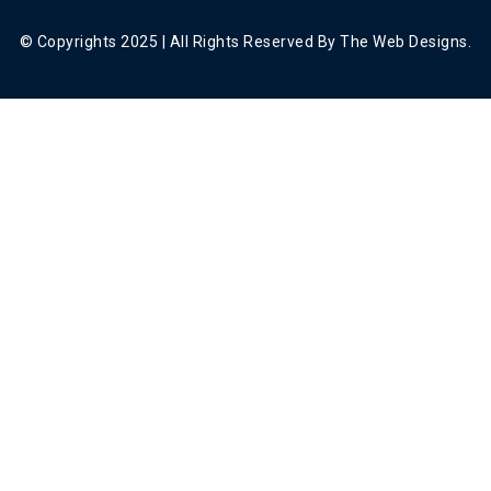
© Copyrights 2025 | All Rights Reserved By The Web Designs.