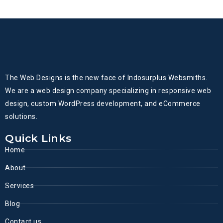
The Web Designs is the new face of Indosurplus Websmiths.
We are a web design company specializing in responsive web
design, custom WordPress development, and eCommerce
solutions.
Quick Links
Home
About
Services
Blog
Contact us