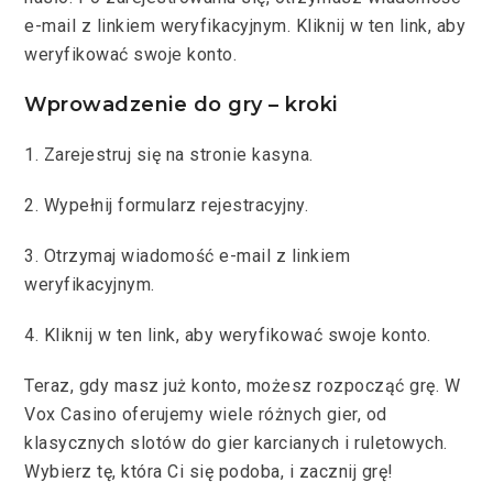
e-mail z linkiem weryfikacyjnym. Kliknij w ten link, aby
weryfikować swoje konto.
Wprowadzenie do gry – kroki
1. Zarejestruj się na stronie kasyna.
2. Wypełnij formularz rejestracyjny.
3. Otrzymaj wiadomość e-mail z linkiem
weryfikacyjnym.
4. Kliknij w ten link, aby weryfikować swoje konto.
Teraz, gdy masz już konto, możesz rozpocząć grę. W
Vox Casino oferujemy wiele różnych gier, od
klasycznych slotów do gier karcianych i ruletowych.
Wybierz tę, która Ci się podoba, i zacznij grę!