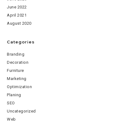
June 2022
April 2021
August 2020
Categories
Branding
Decoration
Furniture
Marketing
Optimization
Planing
SEO
Uncategorized
Web