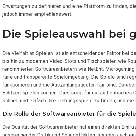
Erwartungen zu definieren und eine Plattform zu finden, d
jedoch immer empfehlenswert.
Die Spieleauswahl bei 
Die Vielfalt an Spielen ist ein entscheidender Faktor bei 
bis hin zu modernen Video-Slots und Tischspielen wie Roul
renommierten Softwareanbietern wie NetEnt, Microgaming un
faire und transparente Spielumgebung. Die Spiele sind reg
funktionieren und die Auszahlungsquoten fair sind. Darübe
Echtzeit spielen können. Dies sorgt für ein authentisches 
schnell und einfach ihre Lieblingsspiele zu finden, und di
Die Rolle der Softwareanbieter für die Spiel
Die Qualität der Softwareanbieter hat einen direkten Einflus
ansprechender Grafik und Soundeffekten, sondern auch ein