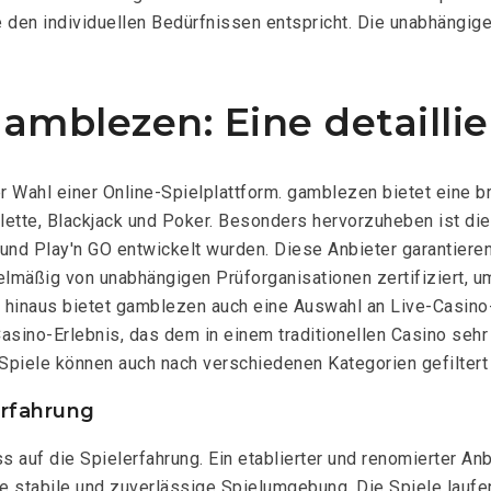
ie den individuellen Bedürfnissen entspricht. Die unabhängi
gamblezen: Eine detailli
der Wahl einer Online-Spielplattform. gamblezen bietet eine 
ette, Blackjack und Poker. Besonders hervorzuheben ist die
d Play'n GO entwickelt wurden. Diese Anbieter garantieren 
elmäßig von unabhängigen Prüforganisationen zertifiziert, um
r hinaus bietet gamblezen auch eine Auswahl an Live-Casino-
Casino-Erlebnis, das dem in einem traditionellen Casino seh
e Spiele können auch nach verschiedenen Kategorien gefiltert
erfahrung
s auf die Spielerfahrung. Ein etablierter und renomierter Anbi
e stabile und zuverlässige Spielumgebung. Die Spiele laufe