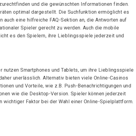
ch zurechtfinden und die gewünschten Informationen finden.
ten optimal dargestellt. Die Suchfunktion ermöglicht es
 auch eine hilfreiche FAQ-Sektion an, die Antworten auf
nationaler Spieler gerecht zu werden. Auch die mobile
ht es den Spielern, ihre Lieblingsspiele jederzeit und
er nutzen Smartphones und Tablets, um ihre Lieblingsspiele
aher unerlässlich. Alternativ bieten viele Online-Casinos
tionen und Vorteile, wie z.B. Push-Benachrichtigungen und
ionen wie die Desktop-Version. Spieler können jederzeit
n wichtiger Faktor bei der Wahl einer Online-Spielplattform.