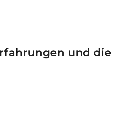
erfahrungen und die