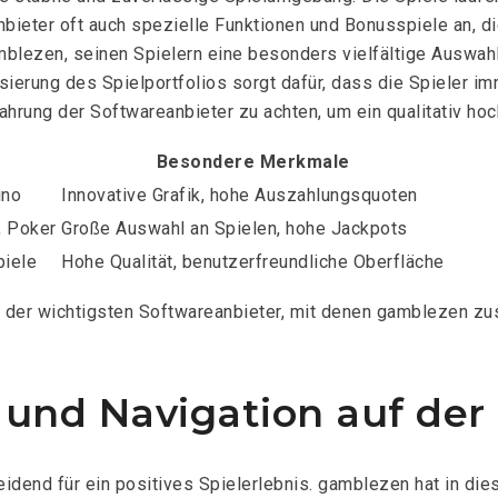
nbieter oft auch spezielle Funktionen und Bonusspiele an, 
lezen, seinen Spielern eine besonders vielfältige Auswahl
ierung des Spielportfolios sorgt dafür, dass die Spieler i
fahrung der Softwareanbieter zu achten, um ein qualitativ ho
Besondere Merkmale
ino
Innovative Grafik, hohe Auszahlungsquoten
, Poker
Große Auswahl an Spielen, hohe Jackpots
piele
Hohe Qualität, benutzerfreundliche Oberfläche
ge der wichtigsten Softwareanbieter, mit denen gamblezen z
 und Navigation auf der
idend für ein positives Spielerlebnis. gamblezen hat in dies