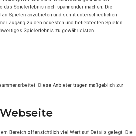
die das Spielerlebnis noch spannender machen. Die
 an Spielen anzubieten und somit unterschiedlichen
mmer Zugang zu den neuesten und beliebtesten Spielen
chwertiges Spielerlebnis zu gewährleisten.
usammenarbeitet. Diese Anbieter tragen maßgeblich zur
 Webseite
em Bereich offensichtlich viel Wert auf Details gelegt. Die