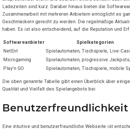
Ladezeiten sind kurz. Darüber hinaus bieten die Softwarea
Zusammenarbeit mit mehreren Anbietern ermöglicht es gamb
Geschmäckern gerecht zu werden. Die regelmäßige Aktualis
haben. Es ist also entscheidend, auf die Reputation und Er
Softwareanbieter
Spielkategorien
NetEnt
Spielautomaten, Tischspiele, Live-Cas
Microgaming
Spielautomaten, progressive Jackpots
Play'n GO
Spielautomaten, Tischspiele, mobile S
Die oben genannte Tabelle gibt einen Überblick über eini
Qualität und Vielfalt des Spielangebots bei.
Benutzerfreundlichkeit
Eine intuitive und benutzerfreundliche Webseite ist entsche