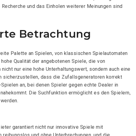
ge Recherche und das Einholen weiterer Meinungen sind
erte Betrachtung
breite Palette an Spielen, von klassischen Spielautomaten
 hohe Qualität der angebotenen Spiele, die von
nicht nur eine hohe Unterhaltungswert, sondern auch eine
 sicherzustellen, dass die Zufallsgeneratoren korrekt
Spielen an, bei denen Spieler gegen echte Dealer in
r nahekommt. Die Suchfunktion ermöglicht es den Spielern,
 werden.
eter garantiert nicht nur innovative Spiele mit
n reibungslos und ohne Unterbrechungen, und die