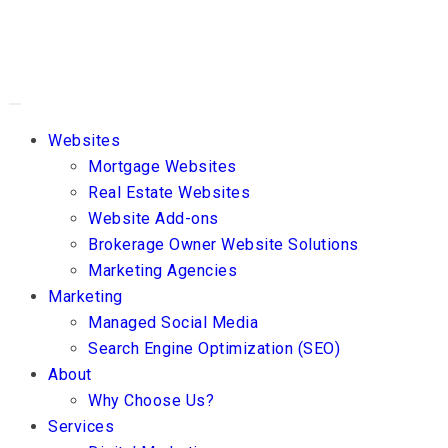
Websites
Mortgage Websites
Real Estate Websites
Website Add-ons
Brokerage Owner Website Solutions
Marketing Agencies
Marketing
Managed Social Media
Search Engine Optimization (SEO)
About
Why Choose Us?
Services