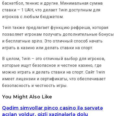
баскетбол, теннис и другие. Минимальная сумма
ставки – 1 UAH, что делает 1win доступным для
игроков с любым бюджетом.
1win также предлагает функцию рефреша, которая
позволяет игрокам получать дополнительные бонусы
и бесплатные spins. Это отличный способ начать
играть в казино или делать ставки на спорт.
В целом, 1win – это отличный выбор для игроков,
которые ищут безопасное и честное казино, где
можно играть и делать ставки на спорт. Сайт 1win
имеет лицензии и сертификаты, что обеспечивает
безопасность и честность игры.
You Might Also Like
Qədim simvollar pinco casino ilə sərvətə
açılan yoldur, gizli xəzinələrlə dolu