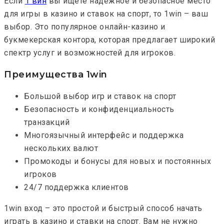
Если
1 вин
вы ищете надежное и безопасное место
для игры в казино и ставок на спорт, то 1win – ваш
выбор. Это популярное онлайн-казино и
букмекерская контора, которая предлагает широкий
спектр услуг и возможностей для игроков.
Преимущества 1win
Большой выбор игр и ставок на спорт
Безопасность и конфиденциальность
транзакций
Многоязычный интерфейс и поддержка
нескольких валют
Промокоды и бонусы для новых и постоянных
игроков
24/7 поддержка клиентов
1win вход – это простой и быстрый способ начать
играть в казино и ставки на спорт. Вам не нужно