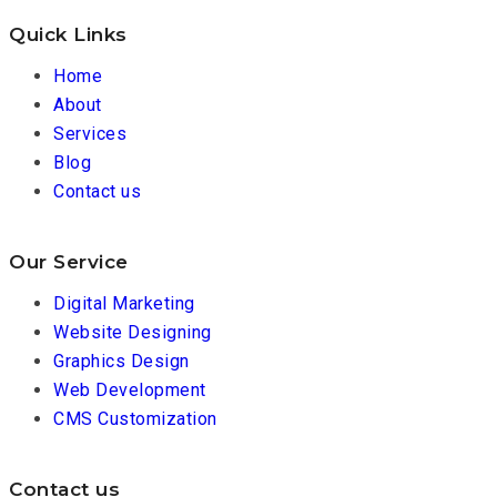
Quick Links
Home
About
Services
Blog
Contact us
Our Service
Digital Marketing
Website Designing
Graphics Design
Web Development
CMS Customization
Contact us