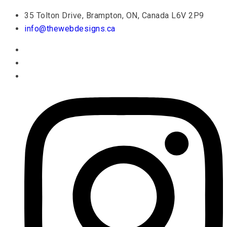
35 Tolton Drive, Brampton, ON, Canada L6V 2P9
info@thewebdesigns.ca