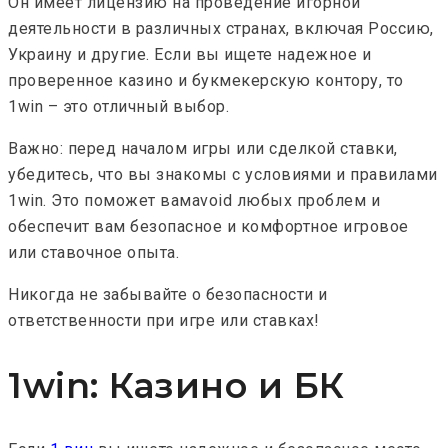
Он имеет лицензию на проведение игорной
деятельности в различных странах, включая Россию,
Украину и другие. Если вы ищете надежное и
проверенное казино и букмекерскую контору, то
1win – это отличный выбор.
Важно: перед началом игры или сделкой ставки,
убедитесь, что вы знакомы с условиями и правилами
1win. Это поможет вамavoid любых проблем и
обеспечит вам безопасное и комфортное игровое
или ставочное опыта.
Никогда не забывайте о безопасности и
ответственности при игре или ставках!
1win: Казино и БК